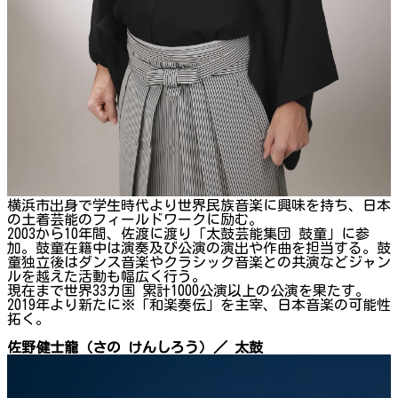
横浜市出身で学生時代より世界民族音楽に興味を持ち、日本
の土着芸能のフィールドワークに励む。
2003から10年間、佐渡に渡り「太鼓芸能集団 鼓童」に参
加。鼓童在籍中は演奏及び公演の演出や作曲を担当する。鼓
童独立後はダンス音楽やクラシック音楽との共演などジャン
ルを越えた活動も幅広く行う。
現在まで世界33カ国 累計1000公演以上の公演を果たす。
2019年より新たに※「和楽奏伝」を主宰、日本音楽の可能性
拓く。
佐野健士龍（さの けんしろう）／ 太鼓