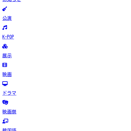
公演
K-POP
展示
映画
ドラマ
映画祭
韓国語