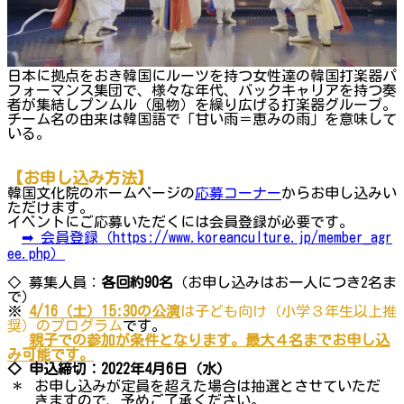
日本に拠点をおき韓国にルーツを持つ女性達の韓国打楽器パ
フォーマンス集団で、様々な年代、バックキャリアを持つ奏
者が集結しプンムル（風物）を繰り広げる打楽器グループ。
チーム名の由来は韓国語で「甘い雨＝恵みの雨」を意味して
いる。
【お申し込み方法】
韓国文化院のホームページの
応募コーナー
からお申し込みい
ただけます。
イベントにご応募いただくには会員登録が必要です。
➡ 会員登録（https://www.koreanculture.jp/member_agr
ee.php）
◇ 募集人員：
各回約90名
（お申し込みはお一人につき2名ま
で）
※
4/16（土）15:30の公演
は子ども向け（小学３年生以上推
奨）のプログラム
です。
親子での参加が条件となります。
最大
４名までお申し込
み可能です。
◇ 申込締切：2022年4月6日（水）
＊
お申し込みが定員を超えた場合は抽選とさせていただ
きますので、予めご了承ください。