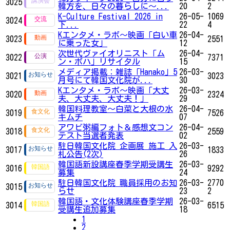
3025
韓方を、日々の暮らしに～...
20
2
K-Culture Festival 2026 in
26-05-
1069
3024
下...
22
4
Kエンタメ・ラボ～映画「白い車
26-04-
3023
2551
に乗った女」
12
次世代ヴァイオリニスト「ム
26-04-
3022
7371
ン・ボハ」リサイタル
15
メディア掲載：雑誌「Hanako」5
26-03-
3021
3023
月号にて韓国文化院が...
30
Kエンタメ・ラボ～映画「大丈
26-03-
3020
2324
夫、大丈夫、大丈夫！」
29
韓国料理教室～白菜と大根の水
26-04-
3019
7526
キムチ
07
アワビ粥編フォト＆感想文コン
26-04-
3018
2559
テスト当選者発表
02
駐日韓国文化院 企画展 施工 入
26-03-
3017
1833
札公告(2次)
26
韓国語新設講座春季学期受講生
26-03-
3016
9292
募集
24
駐日韓国文化院 職員採用のお知
26-03-
2770
3015
らせ
23
2
韓国語・文化体験講座春季学期
26-03-
3014
6515
受講生追加募集
18
1
2