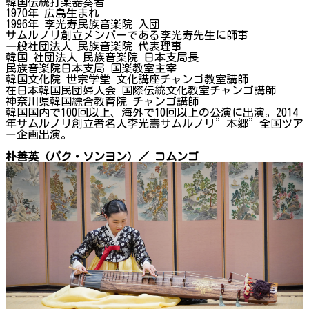
韓国伝統打楽器奏者
1970年 広島生まれ
1996年 李光寿民族音楽院 入団
サムルノリ創立メンバーである李光寿先生に師事
一般社団法人 民族音楽院 代表理事
韓国 社団法人 民族音楽院 日本支局長
民族音楽院日本支局 国楽教室主宰
韓国文化院 世宗学堂 文化講座チャンゴ教室講師
在日本韓国民団婦人会 国際伝統文化教室チャンゴ講師
神奈川県韓国綜合教育院 チャンゴ講師
韓国国内で100回以上、海外で10回以上の公演に出演。2014
年サムルノリ創立者名人李光壽サムルノリ”本郷”全国ツア
ー企画出演。
朴善英（パク・ソンヨン）／ コムンゴ