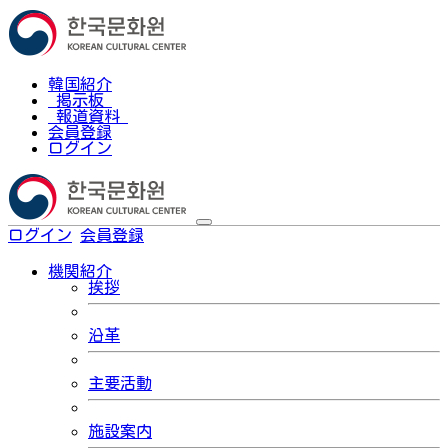
韓国紹介
掲示板
報道資料
会員登録
ログイン
ログイン
会員登録
한국어
機関紹介
挨拶
沿革
主要活動
施設案内