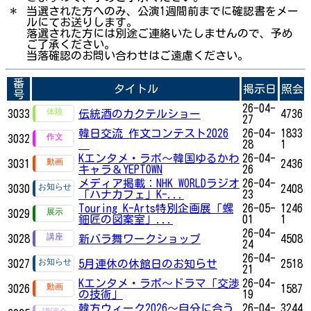
＊
当選された方へのみ、公演1週間前までに確認書をメー
ルにてお送りします。
落選された方には別途ご連絡いたしませんので、予め
ご了承ください。
当落確認のお問い合わせはご遠慮ください。
番
タイトル
掲示日
照会
号
26-04-
3033
伝統酒のカクテルショー
4736
27
韓日交流 作文コンテスト2026
26-04-
1833
3032
28
1
Kエンタメ・ラボ～韓国ゆるかわ
26-04-
3031
2436
キャラ＆YEPTOWN
26
メディア掲載：NHK WORLDラジオ
26-04-
3030
2408
「ハナカフェ」K-...
23
Touring K-Arts特別企画展「螺
26-05-
1246
3029
鈿匠の図案室」...
01
1
26-04-
3028
新バラ舞ワークショップ
4508
24
26-04-
3027
5月連休の休館日のお知らせ
2518
21
Kエンタメ・ラボ～ドラマ「交渉
26-04-
3026
1587
の技術」
19
韓方ウィーク2026～自分に合う
26-04-
3244