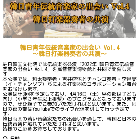
韓日青年伝統音楽家の出会い Vol.4
～韓日打楽器奏者の共演～
駐日韓国文化院では伝統楽器公演「2022年 韓日青年伝統音
楽家の出会い Vol.4」を民音音楽博物館と共同で開催しま
す。
本公演では、和太鼓奏者・吉井盛悟とチャンゴ奏者・李昌燮
（イ・チャンソプ）らによる打楽器のコラボレーション舞台
をお届けします。
公演は計3回を予定しており、4月16日（土）昼の部は子ども
向け（小学３年生以上推奨）のプログラムとなっております
ので、ぜひ親子でご参加いただければと思います。また、同
日の夜の部はYouTubeでのライブ配信を併せて行う予定で
す。
韓日両国の若い音楽家たちの出会いを通して、韓国と日本の
伝統音楽に触れていただければと思います。
皆様のご応募お待ちしております。
〇 日時