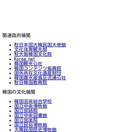
関連政府機関
駐日本国大韓民国大使館
文化体育観光部
駐大阪韓国文化院
Korea.net
韓国観光公社
韓国コンテンツ振興院
国外所在文化遺産財団
韓国農水産食品流通公社
駐日韓国教育院
韓国の文化機関
韓国芸術総合学校
国立中央博物館
国立国語院
国立中央図書館
国立国楽院
国立民俗博物館
大韓民国歴史博物館