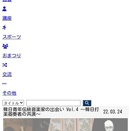
講座
スポーツ
おまつり
交流
その他
韓日青年伝統音楽家の出会い Vol.4 ～韓日打
22.03.24
楽器奏者の共演～