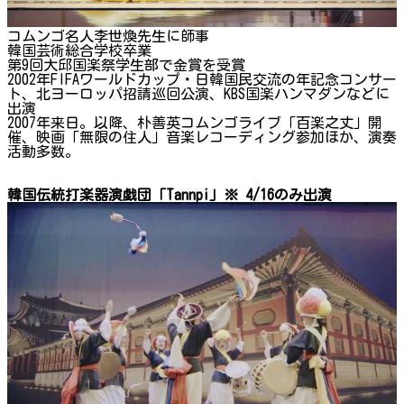
コムンゴ名人李世煥先生に師事
韓国芸術総合学校卒業
第9回大邱国楽祭学生部で金賞を受賞
2002年FIFAワールドカップ・日韓国民交流の年記念コンサー
ト、北ヨーロッパ招請巡回公演、KBS国楽ハンマダンなどに
出演
2007年来日。以降、朴善英コムンゴライブ「百楽之丈」開
催、映画「無限の住人」音楽レコーディング参加ほか、演奏
活動多数。
韓国伝統打楽器演戯団「Tannpi」※ 4/16のみ出演