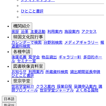
ひとこと書評
機関紹介
挨拶
沿革
主要活動
利用案内
施設案内
アクセス
韓国文化院行事
カレンダーで検索
分野別検索
メディアギャラリー
報
道資料検索
各種申請
後援名義
見学会
物品貸出
ギャラリーMI
多目的ホー
ル
セミナー室
図書映像資料室
お知らせ
利用案内
所蔵資料検索
貸出期間延長申請
ひとこと書評
世宗学堂
世宗学堂紹介
クラス案内
授業日程
受講申込案内
講
師プロフィール
世宗学堂ジャーナル
よくある質問
日本語
한국어