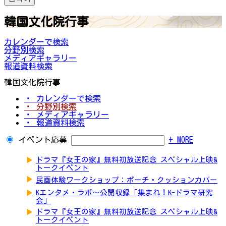
韓国文化院行事
カレンダーで検索
分野別検索
メディアギャラリー
報道資料検索
韓国文化院行事
・ カレンダーで検索
・ 分野別検索
・ メディアギャラリー
・ 報道資料検索
イベント応募
+ MORE
▶
ドラマ『女王の家』無料初放送記念 スペシャル上映&
トークイベント
▶
民画体験ワークショップ：ポーチ・クッションカバー
▶
Kエンタメ・ラボ～公開収録「集まれ！K-ドラマ研究
会」
▶
ドラマ『女王の家』無料初放送記念 スペシャル上映&
トークイベント