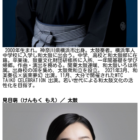
2000年生まれ。神奈川県横浜市出身。太鼓奏者。横浜隼人
中学校に入学し和太鼓に出会う。中学、高校と和太鼓部に在
籍。卒業後、鼓童文化財団研修所に入所、一年間基礎を学び
帰郷。作曲・演出を務める。関東太鼓連暖、和太鼓いろは所
属。出身校のOBを集め、太鼓衆和立を設立。 2021年3月、和
楽奏伝×装束夢幻 出演。11月、大分で開催されたWTC
TAIKO CELEBRATION 出演。若い世代による和太鼓文化の活
性化を目指す。
見目萌（けんもく もえ）／ 太鼓