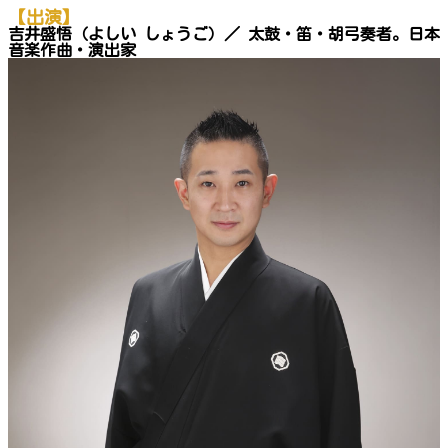
【出演】
吉井盛悟（よしい しょうご）／ 太鼓・笛・胡弓奏者。日本
音楽作曲・演出家