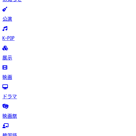
公演
K-POP
展示
映画
ドラマ
映画祭
韓国語