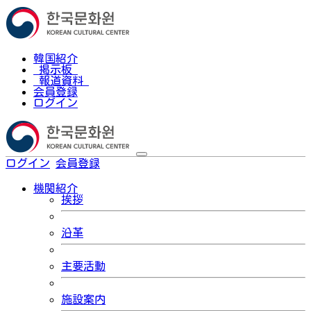
韓国紹介
掲示板
報道資料
会員登録
ログイン
ログイン
会員登録
한국어
機関紹介
挨拶
沿革
主要活動
施設案内