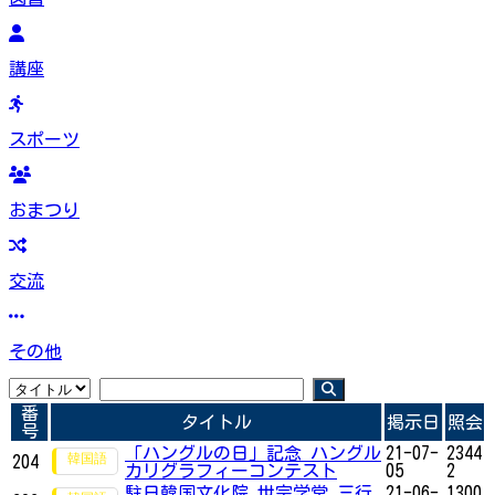
講座
スポーツ
おまつり
交流
その他
番
タイトル
掲示日
照会
号
「ハングルの日」記念 ハングル
21-07-
2344
204
カリグラフィーコンテスト
05
2
駐日韓国文化院 世宗学堂 三行
21-06-
1300