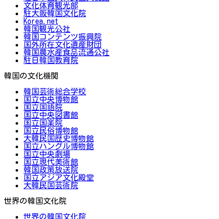
文化体育観光部
駐大阪韓国文化院
Korea.net
韓国観光公社
韓国コンテンツ振興院
国外所在文化遺産財団
韓国農水産食品流通公社
駐日韓国教育院
韓国の文化機関
韓国芸術総合学校
国立中央博物館
国立国語院
国立中央図書館
国立国楽院
国立民俗博物館
大韓民国歴史博物館
国立ハングル博物館
国立中央劇場
国立現代美術館
韓国政策放送院
国立アジア文化殿堂
大韓民国芸術院
世界の韓国文化院
世界の韓国文化院