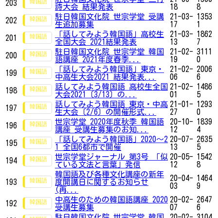
203
詩大会 結果発表
18
8
駐日韓国文化院 世宗学堂 受講
21-03-
1353
202
生追加募集
17
1
「話してみよう韓国語」高校生
21-03-
1862
201
全国大会 2021結果発表
13
7
駐日韓国文化院 世宗学堂 韓国
21-02-
3111
200
語講座 2021年度春季...
19
0
「話してみよう韓国語」東京・
21-02-
2006
199
中高生大会2021 結果発表...
06
6
話してみよう韓国語 高校生全国
21-02-
1486
198
大会2021〔3/13〕の...
01
5
話してみよう韓国語 東京・中高
21-01-
1293
197
生大会〔2/6〕の開催形式...
27
0
世宗学堂 2020年度秋季 韓国語
20-10-
1839
196
講座 受講生募集のお知...
12
4
「話してみよう韓国語」2020～2
20-07-
2635
195
1 全国6都市で開催
13
5
世宗学堂ジャーナル 第3号 「似
20-05-
1542
194
ている文法と言葉」発信
12
8
韓国語及び各種文化講座の新年
20-04-
1464
193
度開講日に関するお知らせ
03
9
(再...
中高生のための韓国語講座 2020
20-02-
2647
192
受講生募集
07
6
駐日韓国文化院 世宗学堂 韓国
20-02-
3104