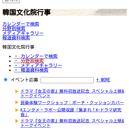
韓国文化院行事
カレンダーで検索
分野別検索
メディアギャラリー
報道資料検索
韓国文化院行事
・ カレンダーで検索
・ 分野別検索
・ メディアギャラリー
・ 報道資料検索
イベント応募
+ MORE
▶
ドラマ『女王の家』無料初放送記念 スペシャル上映&
トークイベント
▶
民画体験ワークショップ：ポーチ・クッションカバー
▶
Kエンタメ・ラボ～公開収録「集まれ！K-ドラマ研究
会」
▶
ドラマ『女王の家』無料初放送記念 スペシャル上映&
トークイベント