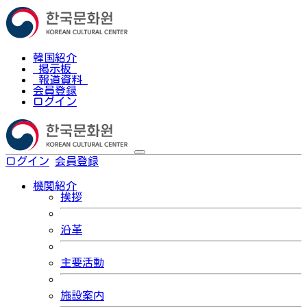
韓国紹介
掲示板
報道資料
会員登録
ログイン
ログイン
会員登録
한국어
機関紹介
挨拶
沿革
主要活動
施設案内