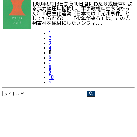
1980年5月18日から10日間にわたり戒厳軍によ
る武力鎮圧に抵抗し、軍事政権に立ち向かっ
た5.18民主化運動（日本では「光州事件」と
して知られる）。『少年が来る』は、この光
州事件を題材にしたノンフィ...
1
2
3
4
5
6
7
8
9
10
Next
»