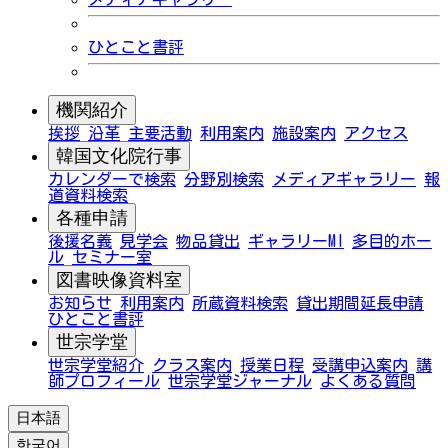
ひとこと書評
機関紹介
挨拶
沿革
主要活動
利用案内
施設案内
アクセス
韓国文化院行事
カレンダーで検索
分野別検索
メディアギャラリー
報
道資料検索
各種申請
後援名義
見学会
物品貸出
ギャラリーMI
多目的ホー
ル
セミナー室
図書映像資料室
お知らせ
利用案内
所蔵資料検索
貸出期間延長申請
ひとこと書評
世宗学堂
世宗学堂紹介
クラス案内
授業日程
受講申込案内
講
師プロフィール
世宗学堂ジャーナル
よくある質問
日本語
한국어