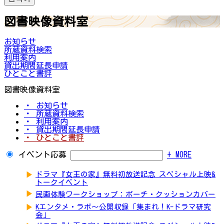
図書映像資料室
お知らせ
所蔵資料検索
利用案内
貸出期間延長申請
ひとこと書評
図書映像資料室
・ お知らせ
・ 所蔵資料検索
・ 利用案内
・ 貸出期間延長申請
・ ひとこと書評
イベント応募
+ MORE
▶
ドラマ『女王の家』無料初放送記念 スペシャル上映&
トークイベント
▶
民画体験ワークショップ：ポーチ・クッションカバー
▶
Kエンタメ・ラボ～公開収録「集まれ！K-ドラマ研究
会」