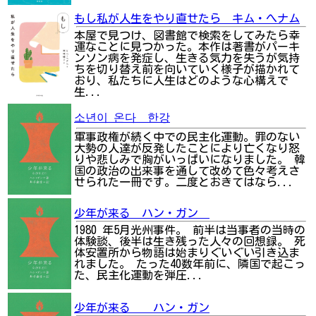
もし私が人生をやり直せたら キム・へナム
本屋で見つけ、図書館で検索をしてみたら幸
運なことに見つかった。本作は著書がパーキ
ンソン病を発症し、生きる気力を失うが気持
ちを切り替え前を向いていく様子が描かれて
おり、私たちに人生はどのような心構えで
生...
소년이 온다 한강
軍事政権が続く中での民主化運動。罪のない
大勢の人達が反発したことにより亡くなり怒
りや悲しみで胸がいっぱいになりました。 韓
国の政治の出来事を通して改めて色々考えさ
せられた一冊です。二度とおきてはなら...
少年が来る ハン・ガン
1980 年5月光州事件。 前半は当事者の当時の
体験談、後半は生き残った人々の回想録。 死
体安置所から物語は始まりぐいぐい引き込ま
れました。 たった40数年前に、隣国で起こっ
た、民主化運動を弾圧...
少年が来る ハン・ガン