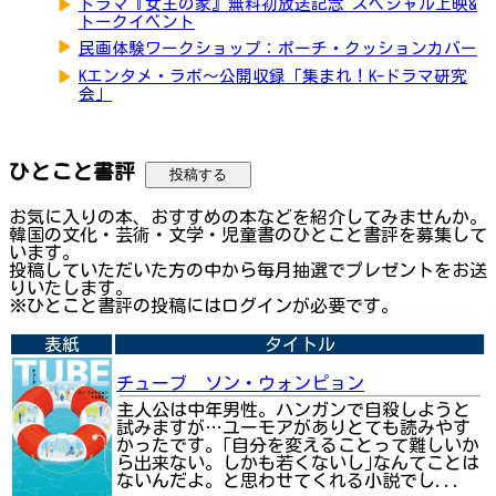
▶
ドラマ『女王の家』無料初放送記念 スペシャル上映&
トークイベント
▶
民画体験ワークショップ：ポーチ・クッションカバー
▶
Kエンタメ・ラボ～公開収録「集まれ！K-ドラマ研究
会」
ひとこと書評
投稿する
お気に入りの本、おすすめの本などを紹介してみませんか。
韓国の文化・芸術・文学・児童書のひとこと書評を募集して
います。
投稿していただいた方の中から毎月抽選でプレゼントをお送
りいたします。
※ひとこと書評の投稿にはログインが必要です。
表紙
タイトル
チューブ ソン・ウォンピョン
主人公は中年男性。ハンガンで自殺しようと
試みますが…ユーモアがありとても読みやす
かったです。｢自分を変えることって難しいか
ら出来ない。しかも若くないし｣なんてことは
ないんだよ。と思わせてくれる小説でし...