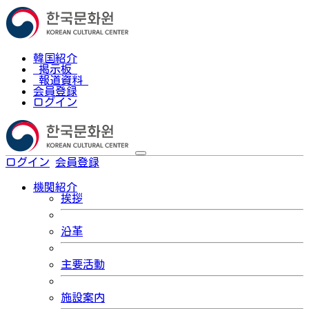
韓国紹介
掲示板
報道資料
会員登録
ログイン
ログイン
会員登録
한국어
機関紹介
挨拶
沿革
主要活動
施設案内