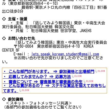
ル（東京都新宿区四谷4－4－10）
最寄駅-東京メトロ丸の内線「四谷三丁目」駅1番
出口徒歩3分
◇ 主催・後援
・ 主催 ： 「話してみよう韓国語」東京・中高生大会
実行委員会、駐日韓国大使館 韓国文化院
・ 共催 ： 駐日韓国大使館 世宗学堂、JAKEHS
◇ お問い合わせ先
「話してみよう韓国語」東京・中高生大会実行委員会
〒160-0004 東京都新宿区四谷4-4-10 KOREA
CENTER 8F
E-mail :
lets.speak.korean.student@gmail.com
※お問い合わせ先が変わりましたのでご注意くださ
い。
・ こんな部門があります。 ⇒ 参加資格と出場部門
・ 応募してみませんか？ ⇒ 応募方法
・ 審査について ⇒ 審査基準と審査員の先生
・ どんな賞があるの？ ⇒ ステキな賞品を揃えてお待ちし
てます。
◇ 参加資格
＜スキット・フォトメッセージ共通＞
（各部門の参加資格も合わせてご覧ください）