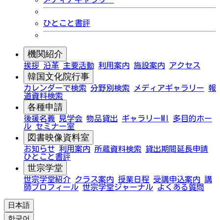
ひとこと書評
機関紹介
挨拶
沿革
主要活動
利用案内
施設案内
アクセス
韓国文化院行事
カレンダーで検索
分野別検索
メディアギャラリー
報
道資料検索
各種申請
後援名義
見学会
物品貸出
ギャラリーMI
多目的ホー
ル
セミナー室
図書映像資料室
お知らせ
利用案内
所蔵資料検索
貸出期間延長申請
ひとこと書評
世宗学堂
世宗学堂紹介
クラス案内
授業日程
受講申込案内
講
師プロフィール
世宗学堂ジャーナル
よくある質問
日本語
한국어