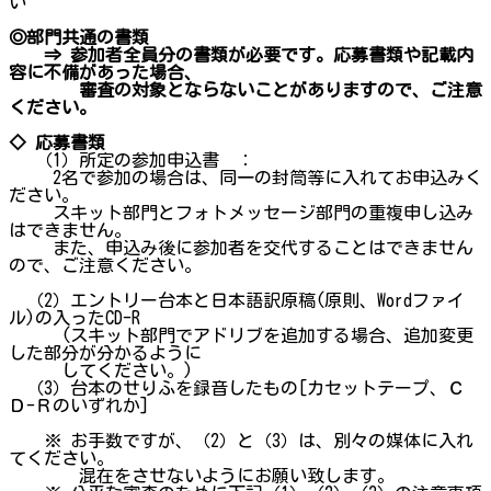
い
◎部門共通の書類
⇒ 参加者全員分の書類が必要です。応募書類や記載内
容に不備があった場合、
審査の対象とならないことがありますので、ご注意
ください。
◇ 応募書類
（1）所定の参加申込書 ：
2名で参加の場合は、同一の封筒等に入れてお申込みく
ださい。
スキット部門とフォトメッセージ部門の重複申し込み
はできません。
また、申込み後に参加者を交代することはできません
ので、ご注意ください。
（2）エントリー台本と日本語訳原稿(原則、Wordファイ
ル)の入ったCD-R
(スキット部門でアドリブを追加する場合、追加変更
した部分が分かるように
してください。)
（3）台本のせりふを録音したもの[カセットテープ、Ｃ
Ｄ-Ｒのいずれか]
※ お手数ですが、（2）と（3）は、別々の媒体に入れ
てください。
混在をさせないようにお願い致します。