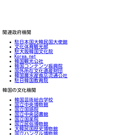
関連政府機関
駐日本国大韓民国大使館
文化体育観光部
駐大阪韓国文化院
Korea.net
韓国観光公社
韓国コンテンツ振興院
国外所在文化遺産財団
韓国農水産食品流通公社
駐日韓国教育院
韓国の文化機関
韓国芸術総合学校
国立中央博物館
国立国語院
国立中央図書館
国立国楽院
国立民俗博物館
大韓民国歴史博物館
国立ハングル博物館