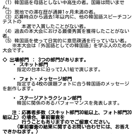
（1）韓国語を母語としない中高生の者。国籍は問いませ
ん。
（2）現地での滞在歴が通算1ヶ月未満の者。
（3）応募時点から過去1年以内に、他の韓国語スピーチコン
テストの
本選で入賞したことがない者。
（4）過去の本大会における最優秀賞を獲得したことがない
者。
（5）韓国語を使って日常的に意思疎通を行っていない者。
※本大会は「外国語としての韓国語」を学ぶ人のための
大会です。
◇ 出場部門 ： 3つの部門があります。
・ スキット部門
指定の台本に沿って2人1組で演じます。
・ フォト・メッセージ部門
指定する4枚の課題フォトに合う韓国語のメッセージ
を創作します。
・ ステージアトラクション部門
韓国に関係のあるパフォーマンスを発表します。
注：応募者多数（スキット部門30組以上、フォト部門20
組以上）の場合、事前審査を
行うこともありますのでご留意ください。
(事前審査の結果に関するお問い合わせには、お答え
できかねます。)