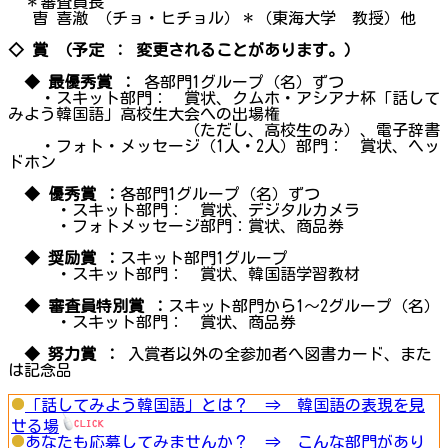
＊審査員長
曺 喜澈 （チョ・ヒチョル）＊（東海大学 教授）他
◇ 賞 （予定 ： 変更されることがあります。）
◆ 最優秀賞 ：
各部門1グループ（名）ずつ
・スキット部門： 賞状、クムホ・アシアナ杯「話して
みよう韓国語」高校生大会への出場権
（ただし、高校生のみ）、電子辞書
・フォト・メッセージ（1人・2人）部門： 賞状、ヘッ
ドホン
◆ 優秀賞 ：
各部門1グループ（名）ずつ
・スキット部門： 賞状、デジタルカメラ
・フォトメッセージ部門：賞状、商品券
◆ 奨励賞 ：
スキット部門1グループ
・スキット部門： 賞状、韓国語学習教材
◆ 審査員特別賞 ：
スキット部門から1～2グループ（名）
・スキット部門： 賞状、商品券
◆ 努力賞 ：
入賞者以外の全参加者へ図書カード、また
は記念品
「話してみよう韓国語」とは？ ⇒ 韓国語の表現を見
せる場
あなたも応募してみませんか？ ⇒ こんな部門があり