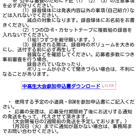
※ 公平な審査のために下記（1）（2）（3）の注意事項
を必ずお守りください。
（1）録音媒体には発表内容以外の事項(自己紹介)な
どは入れないでください。
減点の対象になります。録音媒体にお名前をお書
きください。
（2）1つのCD-R・カセットテープに複数組の録音を
入れないでください。
(1組1つずつを厳守願います。)
（3）録音される際は、録音時のボリュームを大きめ
にし、送付する前に必ず再生して
音質などを確認してください。応募者多数につき
事前審査を行う場合、
録音されていなかったり、
ボリュームが小さくて聞きづらい場合は、不利に
なることがあります。
中高生大会参加申込書ダウンロード
・ 使用する予定の小道具・BGMを参加申込書にご記入くだ
さい。
・ 応募の受理は、応募受付期間終了後にお送りする通知
の発送をもって、代えさせて頂きます。
(大会開催日の2週間前の発送を予定しております。)
1月20日（火）までに通知が届かない場合は、事務局ま
でお問い合わせください。