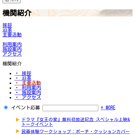
機関紹介
挨拶
沿革
主要活動
利用案内
施設案内
アクセス
機関紹介
・ 挨拶
・ 沿革
・ 主要活動
・ 利用案内
・ 施設案内
・ アクセス
イベント応募
+ MORE
▶
ドラマ『女王の家』無料初放送記念 スペシャル上映&
トークイベント
▶
民画体験ワークショップ：ポーチ・クッションカバー