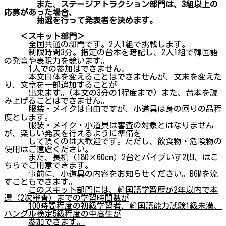
また、ステージアトラクション部門は、3組以上の
応募があった場合、
抽選を行って発表者を決めます。
＜スキット部門＞
全国共通の部門です。2人1組で挑戦します。
制限時間3分。指定の台本を暗記し、2人1組で韓国語
の発音や表現力を競います。
1人での参加はできません。
本文自体を変えることはできませんが、文末を変えた
り、文章を一部追加することが
出来ます。(本文の3分の1程度まで) また、台本を読
み上げることはできません。
服装・メイクは自由ですが、小道具は身の回りの品程
度とします。
服装・メイク・小道具は審査の対象とはなりません
が、楽しい発表を行えるように準備を
して頂くのは大歓迎です。ただし、飲食物・危険物の
使用はご遠慮ください。
また、長机（180×60cm）2台とパイプいす2脚、はこ
ちらでご用意できます。
事前に、小道具の内容をお知らせください。BGMを流
すこともできます。
このスキット部門には、韓国語学習歴が2年以内で本
選（2次審査）までの学習時間数が
100時間程度の初級学習者、韓国語能力試験1級未満、
ハングル検定5級程度の中高生が
参加できます。