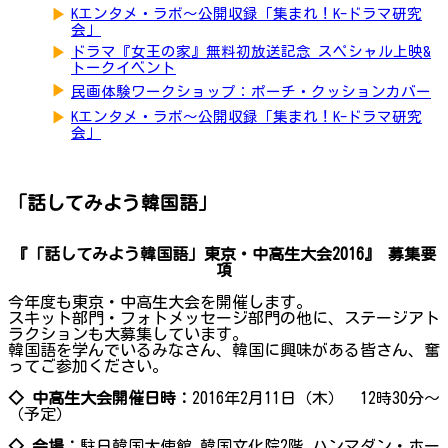
▶
Kエンタメ・ラボ～公開収録「集まれ！K-ドラマ研究
会」
▶
ドラマ『女王の家』無料初放送記念 スペシャル上映&
トークイベント
▶
民画体験ワークショップ：ポーチ・クッションカバー
▶
Kエンタメ・ラボ～公開収録「集まれ！K-ドラマ研究
会」
「話してみよう韓国語」
『「話してみよう韓国語」東京・中高生大会2016』 募集要
項
今年度も東京・中高生大会を開催します。
スキット部門・フォトメッセージ部門の他に、ステージアト
ラクションも大募集しています。
韓国語を学んでいるみなさん、韓国に興味がある皆さん、奮
ってご参加ください。
◇ 中高生大会開催日時：
2016年2月11日（木） 12時30分～
（予定）
◇ 会場：
駐日韓国大使館 韓国文化院2階 ハンマダン・ホー