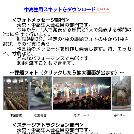
中高生用スキットをダウンロード
＜フォトメッセージ部門＞
東京・中高生大会独自の部門です。
今年から、1人で発表する部門と2人で発表する部門の
2つに分けて行います。
制限時間2分。指定の4枚の課題フォトの中から1枚を
選び、その写真に合う
韓国語のメッセージを創作し発表します。詩、エッセ
イ、寸劇など、
どんなパフォーマンスでもOKです。
BGMを流すこともできます。
～課題フォト（クリックしたら拡大画面が出ます）～
①図書館
②動物園
③ステージ
④ガオー！
＜ステージアトラクション部門＞
東京・中高生大会独自の部門です。