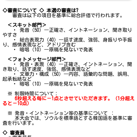
◇審査について
◇ 本選の審査は?
審査は以下の項目を基準に総合評価で行われます。
＜スキット部門＞
・ 発音（50）―正確さ、イントネーション、聞き取り
やすさ
・ 総合表現力（40）―話す速度、強弱、身振りや手振
り、感情表現など、アドリブ含む
・ 暗唱（10）―原稿を見ないで発表
＜フォトメッセージ部門＞
・ 発音・表現（40）―正確さ、イントネーション、聞
き取り、話す速度、強弱、感情表現など
・ 文章力・構成（50）―内容、語彙的な問題、誤用、
起承転結など
・ 暗唱（10）―原稿を見ないで発表
※ 制限時間について：
6秒超える毎に－1点とさせていただきます。（1分超え
ると－10点）
※ 発音・イントネーション等の基準について ：
本大会では、ソウルを標準語とする韓国語を基準に審
査を行います。
◇ 審査員