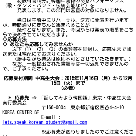
制限時間10分。韓国に関係のあるパフォーマンス
（歌・ダンス・バンド・伝統芸能など）を
発表します。この部門は審査の対象になりません。
当日は午前中にリハーサル、夕方に発表を行います
が、時間通りにきちんと集まれることが
条件となります。また、今回からは発表の順番をこち
らで決めさせていただきます。
◇応募方法
◇ あなたも応募してみませんか
以下（1）（2）（3）の書類等を同封し、応募先まで郵
送または宅配にてお送りください。
（勝手ながら持込は原則不可とさせていただきます。）
なお、一度提出された書類等は一切返却できませんの
で、ご了承ください。
応募受付期間 中高生大会：2015年11月16日（月）から12月
15日（火）まで
（必着）
＊ 応募先 ⇒
「話してみよう韓国語」東京・中高生大会
実行委員会
〒160-0004 東京都新宿区四谷4-4-10
KOREA CENTER 8F
E-mail :
lets.speak.korean.student@gmail.com
※応募先が変わりましたのでご注意くださ