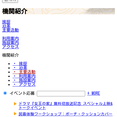
機関紹介
挨拶
沿革
主要活動
利用案内
施設案内
アクセス
機関紹介
・ 挨拶
・ 沿革
・ 主要活動
・ 利用案内
・ 施設案内
・ アクセス
イベント応募
+ MORE
▶
ドラマ『女王の家』無料初放送記念 スペシャル上映&
トークイベント
▶
民画体験ワークショップ：ポーチ・クッションカバー