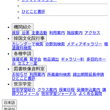
ひとこと書評
機関紹介
挨拶
沿革
主要活動
利用案内
施設案内
アクセス
韓国文化院行事
カレンダーで検索
分野別検索
メディアギャラリー
報
道資料検索
各種申請
後援名義
見学会
物品貸出
ギャラリーMI
多目的ホー
ル
セミナー室
図書映像資料室
お知らせ
利用案内
所蔵資料検索
貸出期間延長申請
ひとこと書評
世宗学堂
世宗学堂紹介
クラス案内
授業日程
受講申込案内
講
師プロフィール
世宗学堂ジャーナル
よくある質問
日本語
한국어