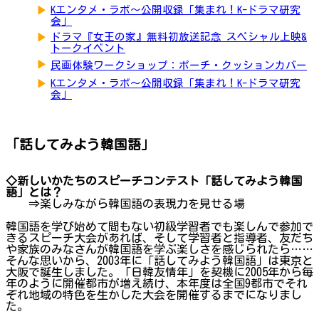
▶
Kエンタメ・ラボ～公開収録「集まれ！K-ドラマ研究
会」
▶
ドラマ『女王の家』無料初放送記念 スペシャル上映&
トークイベント
▶
民画体験ワークショップ：ポーチ・クッションカバー
▶
Kエンタメ・ラボ～公開収録「集まれ！K-ドラマ研究
会」
「話してみよう韓国語」
◇新しいかたちのスピーチコンテスト「話してみよう韓国
語」とは？
⇒楽しみながら韓国語の表現力を見せる場
韓国語を学び始めて間もない初級学習者でも楽しんで参加で
きるスピーチ大会があれば、そして学習者と指導者、友だち
や家族のみなさんが韓国語を学ぶ楽しさを感じられたら……
そんな思いから、2003年に「話してみよう韓国語」は東京と
大阪で誕生しました。「日韓友情年」を契機に2005年から毎
年のように開催都市が増え続け、本年度は全国9都市でそれ
ぞれ地域の特色を生かした大会を開催するまでになりまし
た。