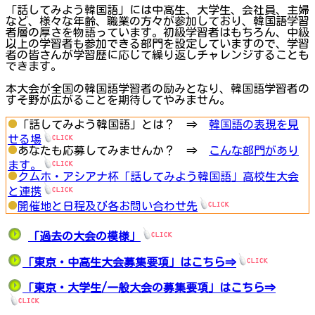
「話してみよう韓国語」には中高生、大学生、会社員、主婦
など、様々な年齢、職業の方々が参加しており、韓国語学習
者層の厚さを物語っています。初級学習者はもちろん、中級
以上の学習者も参加できる部門を設定していますので、学習
者の皆さんが学習歴に応じて繰り返しチャレンジすることも
できます。
本大会が全国の韓国語学習者の励みとなり、韓国語学習者の
すそ野が広がることを期待してやみません。
「話してみよう韓国語」とは？ ⇒
韓国語の表現を見
せる場
あなたも応募してみませんか？ ⇒
こんな部門があり
ます。
クムホ・アシアナ杯「話してみよう韓国語」高校生大会
と連携
開催地と日程及び各お問い合わせ先
「過去の大会の模様」
「東京・中高生大会募集要項」はこちら⇒
「東京・大学生/一般大会の募集要項」はこちら⇒