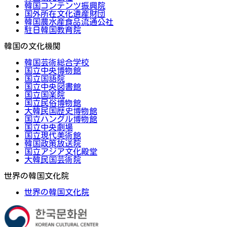
韓国コンテンツ振興院
国外所在文化遺産財団
韓国農水産食品流通公社
駐日韓国教育院
韓国の文化機関
韓国芸術総合学校
国立中央博物館
国立国語院
国立中央図書館
国立国楽院
国立民俗博物館
大韓民国歴史博物館
国立ハングル博物館
国立中央劇場
国立現代美術館
韓国政策放送院
国立アジア文化殿堂
大韓民国芸術院
世界の韓国文化院
世界の韓国文化院