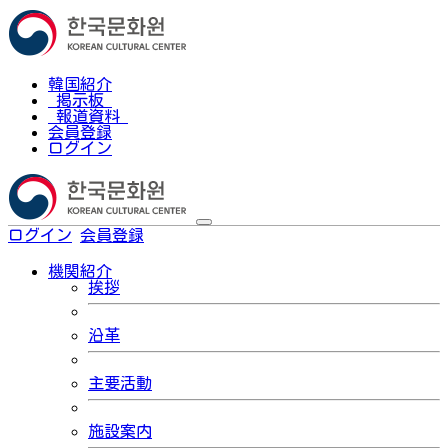
韓国紹介
掲示板
報道資料
会員登録
ログイン
ログイン
会員登録
한국어
機関紹介
挨拶
沿革
主要活動
施設案内