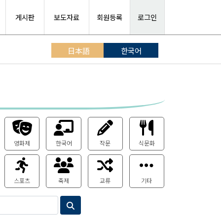
게시판
보도자료
회원등록
로그인
日本語
한국어
영화제
한국어
작문
식문화
스포츠
축제
교류
기타