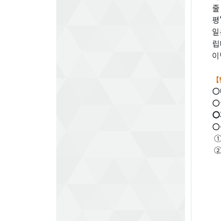
줄
평
일
립
이
【
〇
〇
〇
〇
①
②