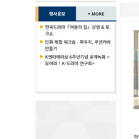
행사응모
+ MORE
▶
한국드라마『여왕의 집』상영 & 토
크쇼
▶
민화 체험 워크숍 - 파우치, 쿠션커버
만들기
▶
K엔타메라보 6주년기념 공개녹화 <
모여라！K-드라마 연구회>
하