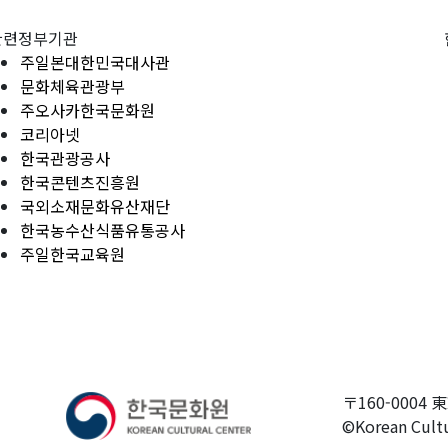
관련정부기관
주일본대한민국대사관
문화체육관광부
주오사카한국문화원
코리아넷
한국관광공사
한국콘텐츠진흥원
국외소재문화유산재단
한국농수산식품유통공사
주일한국교육원
〒160-0004 
©Korean Cultu