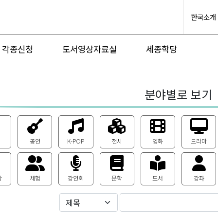
한국소개
각종신청
도서영상자료실
세종학당
분야별로 보기
공연
K-POP
전시
영화
드라마
상
체험
강연회
문학
도서
강좌