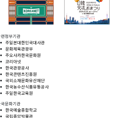
관련정부기관
주일본대한민국대사관
문화체육관광부
주오사카한국문화원
코리아넷
한국관광공사
한국콘텐츠진흥원
국외소재문화유산재단
한국농수산식품유통공사
주일한국교육원
한국문화기관
한국예술종합학교
국립중앙박물관