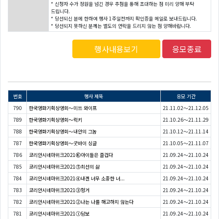
* 신청자 수가 정원을 넘긴 경우 추첨을 통해 초대하는 점 미리 양해 부탁
드립니다.
* 당선되신 분에 한하여 행사 1주일전까지 확인증을 메일로 보내드립니다.
* 당선되지 못하신 분께는 별도의 연락을 드리지 않는 점 양해바랍니다.
행사내용보기
응모종료
번호
행사 제목
응모 기간
790
한국영화기획상영회〜미쓰 와이프
21.11.02～21.12.05
789
한국영화기획상영회〜럭키
21.10.26～21.11.29
788
한국영화기획상영회〜내안의 그놈
21.10.12～21.11.14
787
한국영화기획상영회〜굿바이 싱글
21.10.05～21.11.07
786
코리안시네마위크2021⑥아이들은 즐겁다
21.09.24～21.10.24
785
코리안시네마위크2021⑤최선의 삶
21.09.24～21.10.24
784
코리안시네마위크2021④내겐 너무 소중한 너...
21.09.24～21.10.24
783
코리안시네마위크2021③헝거
21.09.24～21.10.24
782
코리안시네마위크2021②나는 나를 해고하지 않는다
21.09.24～21.10.24
781
코리안시네마위크2021①담보
21.09.24～21.10.24