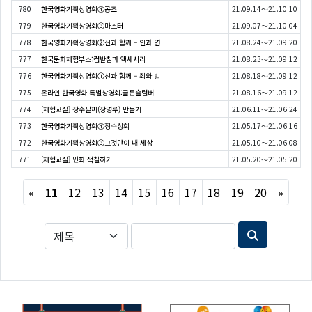
780
한국영화기획상영회④공조
21.09.14～21.10.10
779
한국영화기획상영회③마스터
21.09.07～21.10.04
778
한국영화기획상영회②신과 함께 – 인과 연
21.08.24～21.09.20
777
한국문화체험부스:컵받침과 액세서리
21.08.23～21.09.12
776
한국영화기획상영회①신과 함께 – 죄와 벌
21.08.18～21.09.12
775
온라인 한국영화 특별상영회:골든슬럼버
21.08.16～21.09.12
774
[체험교실] 장수팔찌(장명루) 만들기
21.06.11～21.06.24
773
한국영화기획상영회④장수상회
21.05.17～21.06.16
772
한국영화기획상영회③그것만이 내 세상
21.05.10～21.06.08
771
[체험교실] 민화 색칠하기
21.05.20～21.05.20
Previous
Next
«
11
12
13
14
15
16
17
18
19
20
»