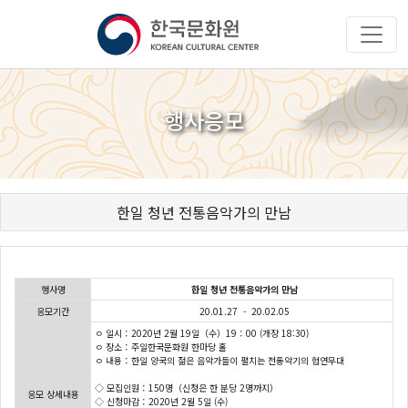
행사응모
한일 청년 전통음악가의 만남
행사명
한일 청년 전통음악가의 만남
응모기간
20.01.27 - 20.02.05
ㅇ 일시：2020년 2월 19일（수）19：00 (개장 18:30)
ㅇ 장소：주일한국문화원 한마당 홀
ㅇ 내용：한일 양국의 젊은 음악가들이 펼치는 전통악기의 협연무대
◇ 모집인원：150명（신청은 한 분당 2명까지）
응모 상세내용
◇ 신청마감：2020년 2월 5일 (수)