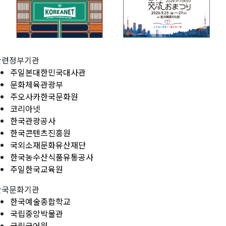
관련정부기관
주일본대한민국대사관
문화체육관광부
주오사카한국문화원
코리아넷
한국관광공사
한국콘텐츠진흥원
국외소재문화유산재단
한국농수산식품유통공사
주일한국교육원
한국문화기관
한국예술종합학교
국립중앙박물관
국립국어원