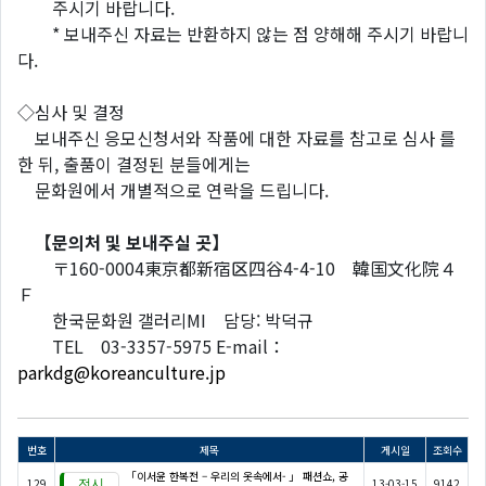
주시기 바랍니다.
* 보내주신 자료는 반환하지 않는 점 양해해 주시기 바랍니
다.
◇심사 및 결정
보내주신 응모신청서와 작품에 대한 자료를 참고로 심사 를
한 뒤, 출품이 결정된 분들에게는
문화원에서 개별적으로 연락을 드립니다.
【문의처 및 보내주실 곳】
〒160-0004東京都新宿区四谷4-4-10 韓国文化院４
Ｆ
한국문화원 갤러리MI 담당: 박덕규
TEL 03-3357-5975 E-mail：
parkdg@koreanculture.jp
번호
제목
게시일
조회수
「이서윤 한복전 – 우리의 옷속에서- 」 패션쇼, 공
129
13-03-15
9142