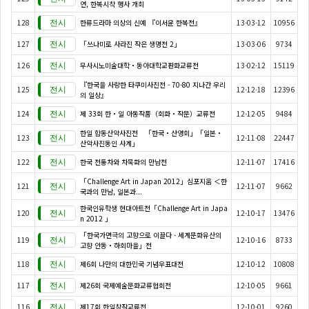
연, 한복시착 행사 개최
128
한류드라마 의상의 신예 『이서윤 한복전』
13-03-12
10956
127
「쓰나미로 사라진 작은 생명전 2」
13-03-06
9734
126
무사시노미술대학・동아대학교판화교류전
13-02-12
15119
『한국을 사랑한 타쿠미사진전 - 70-80 지나간 우리
125
12-12-18
12396
의 일상』
124
제 33회 한・일 아동작품（회화・작문）교류전
12-12-05
9484
한일 합동산악사진전 「한국・산영회」「일본・
123
12-11-08
22447
산악사진동인 사계」
122
한국 전통차와 차묵화의 만남전
12-11-07
17416
「Challenge Art in Japan 2012」심포지움 ＜한
121
12-11-07
9662
국과의 만남, 일본과...
한국인유학생 현대아트전「Challenge Art in Japa
120
12-10-17
13476
n 2012 」
「한국가면극의 고향으로 이끌다 - 세계문화유산의
119
12-10-16
8733
고향 안동・하회마을」전
118
제6회 나만의 대한민국 기념우표대전
12-10-12
10808
117
제26회 국제예술문화교류협회전
12-10-05
9661
116
제17회 한일창작교류전
12-10-01
9260