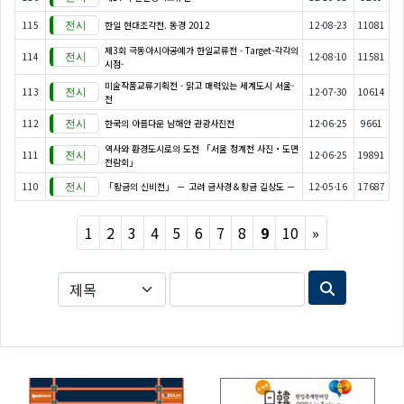
115
한일 현대조각전. 동경 2012
12-08-23
11081
제3회 극동아시아공예가 한일교류전 - Target-각각의
114
12-08-10
11581
시점-
미술작품교류기획전 - 맑고 매력있는 세계도시 서울-
113
12-07-30
10614
전
112
한국의 아름다운 남해안 관광사진전
12-06-25
9661
역사와 환경도시로의 도전 「서울 청계천 사진・도면
111
12-06-25
19891
전람회」
110
「황금의 신비전」 － 고려 금사경＆황금 길상도 －
12-05-16
17687
Next
1
2
3
4
5
6
7
8
9
10
»