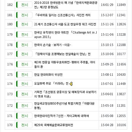
2016-2018 한국방문의 해 기념「한국지역문화관광
182
16-01-29
11849
전」제1탄 충청남도
181
「두바퀴로 달리는 신조선통신사」사진전 개최
15-12-07
12341
180
21세기 조선통신사 서울-도쿄 한일우정 워크 사진전
15-11-26
12826
한국인 유학생의 현대 아트전 「Challenge Art in J
179
15-11-06
13228
apan 2015」
178
한국의 손기술 - 보자기 ~이음~
15-10-15
12188
177
「잠재의식을 조명해보는 한일예술의 만남」전
15-10-06
10177
제3회 한중일 아동우호회화전~평화의 주춧돌, 아이
176
15-09-25
11656
들의 꿈
175
한일 현대회화의 위상전
15-08-11
10630
오일화백 추모 「키라라」전
174
15-07-01
11469
기획전「조선왕조 궁중의상 및 예복장식과 수보자기
173
15-06-01
13827
의 옛과 지금」
한일국교정상화50주년기념 특별기획전「아름다운
172
15-05-18
11201
동행」
171
한국현대사진작가 7인전 – 차이고독에 대하여
15-05-08
12055
170
제29회 국제예술문화교류협회전
15-04-28
10106