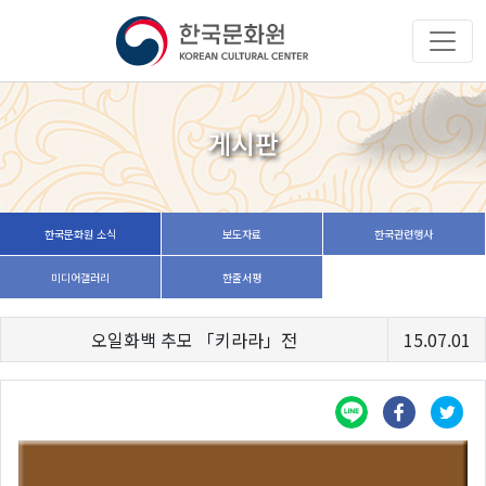
게시판
한국문화원 소식
보도자료
한국관련행사
미디어갤러리
한줄서평
오일화백 추모 「키라라」전
15.07.01