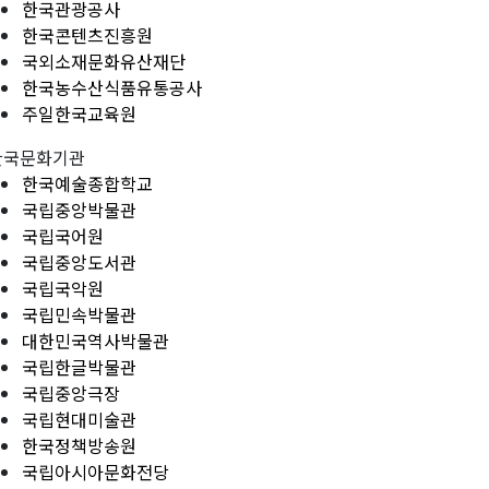
한국관광공사
한국콘텐츠진흥원
국외소재문화유산재단
한국농수산식품유통공사
주일한국교육원
한국문화기관
한국예술종합학교
국립중앙박물관
국립국어원
국립중앙도서관
국립국악원
국립민속박물관
대한민국역사박물관
국립한글박물관
국립중앙극장
국립현대미술관
한국정책방송원
국립아시아문화전당