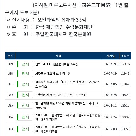
(지하철 마루노우치선「四谷三丁目駅」1번 출
구에서 도보 3분)
ㅇ 전시내용 ： 오일화백의 유채화 35점
ㅇ 주 최 ： 한국 재단법인 수림문화재단
ㅇ 후 원 ： 주일한국대사관 한국문화원
번호
제목
게시일
조회수
189
신의 14+14 ~한일현대미술교류전~
16-07-26
12916
188
AFDU 화예조형 초대 작가전
16-07-19
11948
여름방학 특별기획 「K-Culture와 일본의 장난감으
187
16-07-05
11842
로 놀아요」
186
<천연당 사진관> 아트 프로젝트 – 도쿄전
16-05-25
14524
한국문화원 개원37주년 기념 특별기획전「와세다의
185
16-04-11
12510
한국미술」
2016-2018 한국방문의 해 기념「한국지역문화관광
184
16-02-24
12092
전」제3탄 강원도
2016-2018 한국방문의 해 기념「한국지역문화관광
183
16-02-03
11650
전」제2탄 제주도