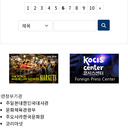
Next
1
2
3
4
5
6
7
8
9
10
»
관련정부기관
주일본대한민국대사관
문화체육관광부
주오사카한국문화원
코리아넷