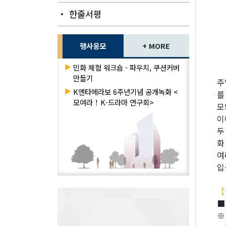
・ 한줄서평
행사응모
+ MORE
▶
민화 체험 워크숍 - 파우치, 쿠션커버
만들기
주
▶
K엔타메라보 6주년기념 공개녹화 <
를
모여라！K-드라마 연구회>
모
이
두
화
여
입
【
■
※