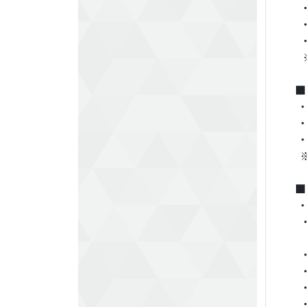
・
・
・
※
■
・
・
・
※
■
・
・
각
・
・
・
・