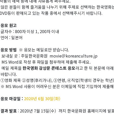
품의 매력 등에 대해 자유롭게 써주세요.
 많은 분들이 함께 즐거움을 나누기 위해 주제로 선택하는 한국영화는
VD등이 판매되고 있는 작품 중에서 선택해주시기 바랍니다.
 응모 원고
글자수 : 800자 이상 1, 200자 이내
언어 : 일본어
 응모 방법
※ 응모는 메일로만 받습니다.
보내실 곳 : 주일한국문화원 movie＠koreanculture.jp
MS Word로 작성 후 파일을 첨부하여 제출해 주세요.
메일 제목을
한국영화 감상문 콘테스트 응모
라고 한 뒤 본문에 아
랍니다.
영화 제목 ②성명(후리가나), ③연령, ④직업(학생의 경우는 학년)
 MS Word 사용이 어려우신 분은 이메일에 직접 기입하여 제출해
 응모 마감일 :
2020년 6월 30일(화）
 결과 발표
: 2020년 7월 15일(수）까지 한국문화원 홈페이지에 발