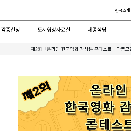
한국소개
각종신청
도서영상자료실
세종학당
제2회「온라인 한국영화 감상문 콘테스트」작품모