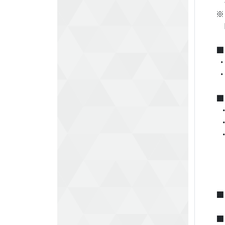
작
※
D
■
・
・
■
・
・
・
바
①
※
■
■