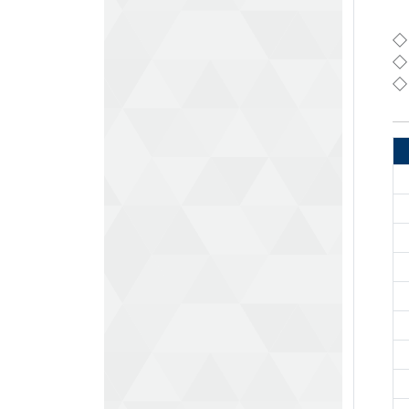
◇
◇
◇