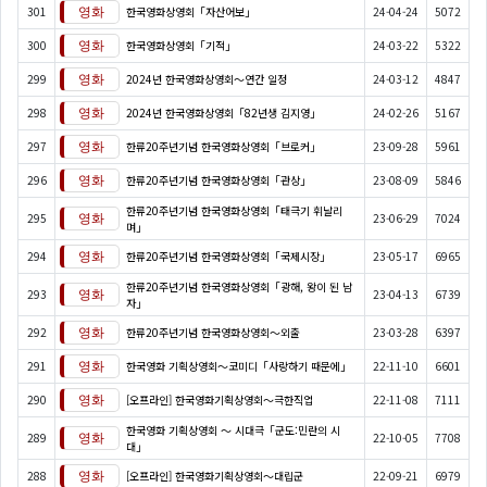
301
한국영화상영회「자산어보」
24-04-24
5072
300
한국영화상영회「기적」
24-03-22
5322
299
2024년 한국영화상영회～연간 일정
24-03-12
4847
298
2024년 한국영화상영회「82년생 김지영」
24-02-26
5167
297
한류20주년기념 한국영화상영회「브로커」
23-09-28
5961
296
한류20주년기념 한국영화상영회「관상」
23-08-09
5846
한류20주년기념 한국영화상영회「태극기 휘날리
295
23-06-29
7024
며」
294
한류20주년기념 한국영화상영회「국제시장」
23-05-17
6965
한류20주년기념 한국영화상영회「광해, 왕이 된 남
293
23-04-13
6739
자」
292
한류20주년기념 한국영화상영회～외출
23-03-28
6397
291
한국영화 기획상영회～코미디「사랑하기 때문에」
22-11-10
6601
290
[오프라인] 한국영화기획상영회～극한직업
22-11-08
7111
한국영화 기획상영회 ～ 시대극「군도:민란의 시
289
22-10-05
7708
대」
288
[오프라인] 한국영화기획상영회～대립군
22-09-21
6979