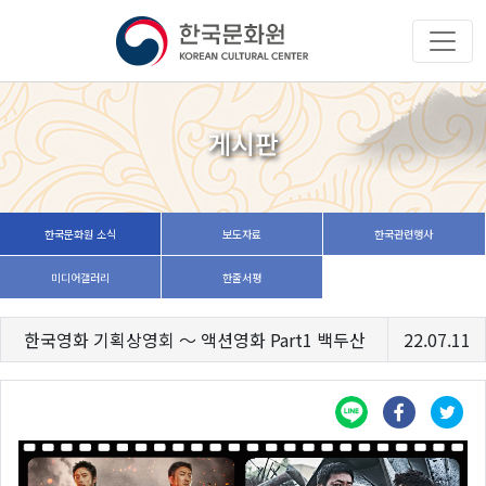
게시판
한국문화원 소식
보도자료
한국관련행사
미디어갤러리
한줄서평
한국영화 기획상영회 ～ 액션영화 Part1 백두산
22.07.11