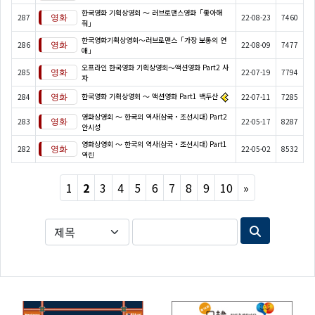
한국영화 기획상영회 ～ 러브로맨스영화「좋아해
287
22-08-23
7460
줘」
한국영화기획상영회～러브로맨스「가장 보통의 연
286
22-08-09
7477
애」
오프라인 한국영화 기획상영회～액션영화 Part2 사
285
22-07-19
7794
자
한국영화 기획상영회 ～ 액션영화 Part1 백두산
284
22-07-11
7285
영화상영회 ～ 한국의 역사(삼국・조선시대) Part2
283
22-05-17
8287
안시성
영화상영회 ～ 한국의 역사(삼국・조선시대) Part1
282
22-05-02
8532
역린
Next
1
2
3
4
5
6
7
8
9
10
»