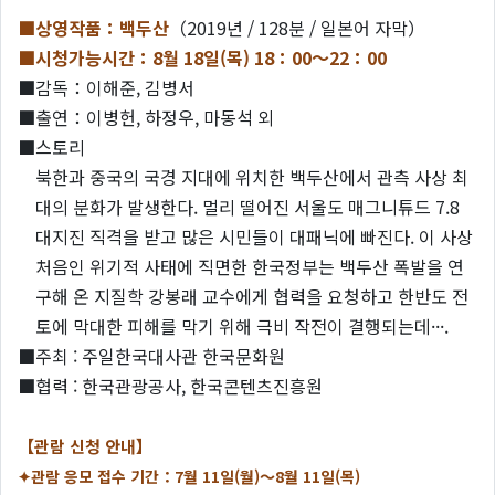
■상영작품：백두산
（2019년 / 128분 / 일본어 자막）
■시청가능시간：8
월 18일(목) 18：00～22：00
■감독：이해준, 김병서
■출연：이병헌, 하정우, 마동석 외
■스토리
북한과 중국의 국경 지대에 위치한 백두산에서 관측 사상 최
대의 분화가 발생한다. 멀리 떨어진 서울도 매그니튜드 7.8
대지진 직격을 받고 많은 시민들이 대패닉에 빠진다. 이 사상
처음인 위기적 사태에 직면한 한국정부는 백두산 폭발을 연
구해 온 지질학 강봉래 교수에게 협력을 요청하고 한반도 전
토에 막대한 피해를 막기 위해 극비 작전이 결행되는데···.
■주최 : 주일한국대사관 한국문화원
■협력 : 한국관광공사, 한국콘텐츠진흥원
【관람 신청 안내】
✦관람 응모 접수 기간：7월 11일(월)～8월 11일(목)