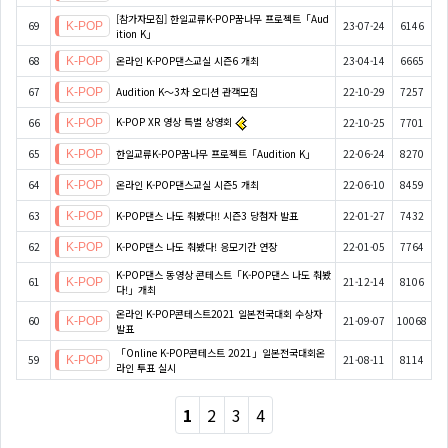
[참가자모집] 한일교류K-POP꿈나무 프로젝트「Aud
69
23-07-24
6146
ition K」
68
온라인 K-POP댄스교실 시즌6 개최
23-04-14
6665
67
Audition K～3차 오디션 관객모집
22-10-29
7257
K-POP XR 영상 특별 상영회
66
22-10-25
7701
65
한일교류K-POP꿈나무 프로젝트「Audition K」
22-06-24
8270
64
온라인 K-POP댄스교실 시즌5 개최
22-06-10
8459
63
K-POP댄스 나도 춰봤다!! 시즌3 당첨자 발표
22-01-27
7432
62
K-POP댄스 나도 춰봤다! 응모기간 연장
22-01-05
7764
K-POP댄스 동영상 콘테스트「K-POP댄스 나도 춰봤
61
21-12-14
8106
다!」개최
온라인 K-POP콘테스트2021 일본전국대회 수상자
60
21-09-07
10068
발표
「Online K-POP콘테스트 2021」일본전국대회온
59
21-08-11
8114
라인 투표 실시
1
2
3
4