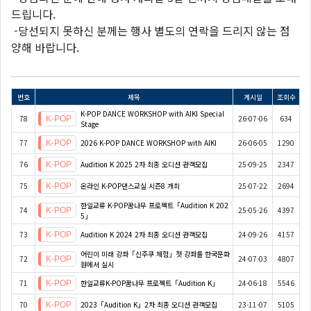
드립니다.
-당선되지 못하신 분께는 행사 별도의 연락을 드리지 않는 점
양해 바랍니다.
번호
제목
게시일
조회수
K-POP DANCE WORKSHOP with AIKI Special
78
26-07-06
634
Stage
77
2026 K-POP DANCE WORKSHOP with AIKI
26-06-05
1290
76
Audition K 2025 2차 최종 오디션 관객모집
25-09-25
2347
75
온라인 K-POP댄스교실 시즌8 개최
25-07-22
2694
한일교류 K-POP꿈나무 프로젝트「Audition K 202
74
25-05-26
4397
5」
73
Audition K 2024 2차 최종 오디션 관객모집
24-09-26
4157
어린이 미래 강좌「신주쿠 체험」첫 강좌를 한국문화
72
24-07-03
4807
원에서 실시
71
한일교류K-POP꿈나무 프로젝트「Audition K」
24-06-18
5546
70
2023「Audition K」2차 최종 오디션 관객모집
23-11-07
5105