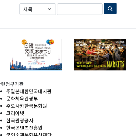
관련정부기관
주일본대한민국대사관
문화체육관광부
주오사카한국문화원
코리아넷
한국관광공사
한국콘텐츠진흥원
국외소재문화유산재단