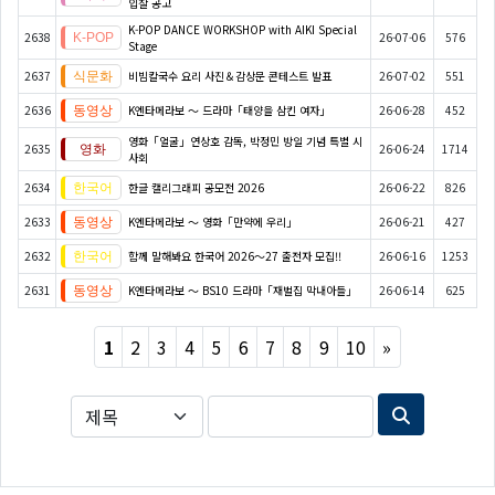
입찰 공고
K-POP DANCE WORKSHOP with AIKI Special
2638
26-07-06
576
Stage
2637
비빔칼국수 요리 사진＆감상문 콘테스트 발표
26-07-02
551
2636
K엔타메라보 ～ 드라마「태양을 삼킨 여자」
26-06-28
452
영화「얼굴」연상호 감독, 박정민 방일 기념 특별 시
2635
26-06-24
1714
사회
2634
한글 캘리그래피 공모전 2026
26-06-22
826
2633
K엔타메라보 ～ 영화「만약에 우리」
26-06-21
427
2632
함께 말해봐요 한국어 2026～27 출전자 모집!!
26-06-16
1253
2631
K엔타메라보 ～ BS10 드라마「재벌집 막내아들」
26-06-14
625
Next
1
2
3
4
5
6
7
8
9
10
»