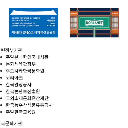
관련정부기관
주일본대한민국대사관
문화체육관광부
주오사카한국문화원
코리아넷
한국관광공사
한국콘텐츠진흥원
국외소재문화유산재단
한국농수산식품유통공사
주일한국교육원
한국문화기관