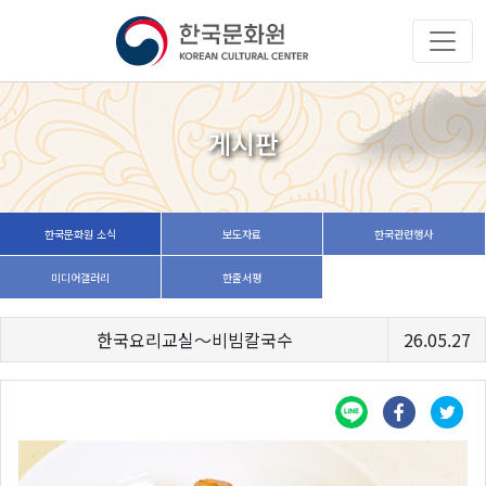
게시판
한국문화원 소식
보도자료
한국관련행사
미디어갤러리
한줄서평
한국요리교실〜비빔칼국수
26.05.27