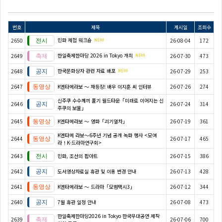
번호
제목
게시일
조회수
민화 체험 워크숍
2650
26-08-04
172
한일축제한마당 2026 in Tokyo 개최
2649
26-07-30
473
한국문화상자 관련 자료 배포
2648
26-07-29
253
2647
K엔타메라보 ～ 재등장! 배우 이지훈 씨 인터뷰
26-07-26
274
신주쿠 수수께끼 풀기 월드타운「미래로 이어지는 신
2646
26-07-24
314
주쿠의 보물」
2645
K엔타메라보 ～ 영화「괴기열차」
26-07-19
361
K엔타메 라보～6주년 기념 공개 녹화 행사 <모여
2644
26-07-17
465
라！K-드라마연구회>
2643
민화, 조선의 팝아트
26-07-15
386
2642
도서영상자료실 휴관 및 이용 변경 안내
26-07-13
428
2641
K엔타메라보 ～ 드라마「모범택시3」
26-07-12
344
2640
7월 휴관 일정 안내
26-07-08
473
한일축제한마당2026 in Tokyo 한국무대공연 제작
2639
26-07-06
700