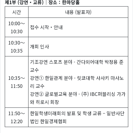
제1부 (강연・교류)｜장소：한마당홀
시간
내용 (발표자)
10:00～
접수 시작・안내
10:30
10:30～
개회 인사
10:35
기조강연 스포츠 분야 - 간다외어대학 박정용 준
교수
10:35～
강연① 한일관계 분야 - 릿쿄대학 사사키 마사노
11:50
리 교수
강연② 글로벌교육 분야 - (주) IBC퍼블리싱 가가
와 히로시 회장
11:50～
한일학생미래회의 발표 및 학생 교류 – 일반사단
12:20
법인 한일경제협회