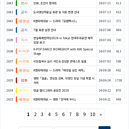
2643
민화, 조선의 팝아트
26-07-15
413
2642
도서영상자료실 휴관 및 이용 변경 안내
26-07-13
452
2641
K엔타메라보 ～ 드라마「모범택시3」
26-07-12
371
2640
7월 휴관 일정 안내
26-07-08
486
한일축제한마당2026 in Tokyo 한국무대공연 제작
2639
26-07-06
730
입찰 공고
K-POP DANCE WORKSHOP with AIKI Special
2638
26-07-06
613
Stage
2637
비빔칼국수 요리 사진＆감상문 콘테스트 발표
26-07-02
569
2636
K엔타메라보 ～ 드라마「태양을 삼킨 여자」
26-06-28
461
영화「얼굴」연상호 감독, 박정민 방일 기념 특별 시
2635
26-06-24
1758
사회
2634
한글 캘리그래피 공모전 2026
26-06-22
870
2633
K엔타메라보 ～ 영화「만약에 우리」
26-06-21
448
Next
1
2
3
4
5
6
7
8
9
10
»