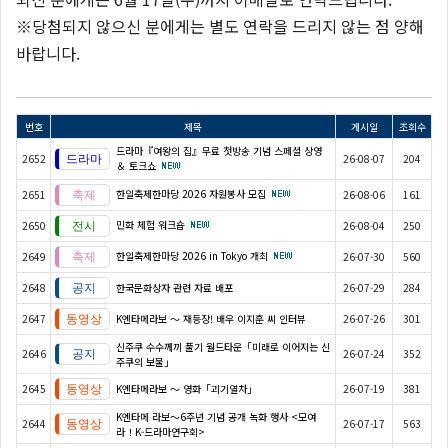
※
당첨되지 않으신 분에게는 별도 연락을 드리지 않는 점 양해
바랍니다.
번호
제목
게시일
조회수
드라마『여왕의 집』무료 첫방송 기념 스페셜 상영
2652
26-08-07
204
＆ 토크쇼
한일축제한마당 2026 자원봉사 모집
2651
26-08-06
161
민화 체험 워크숍
2650
26-08-04
250
한일축제한마당 2026 in Tokyo 개최
2649
26-07-30
560
2648
한국문화상자 관련 자료 배포
26-07-29
284
2647
K엔타메라보 ～ 재등장! 배우 이지훈 씨 인터뷰
26-07-26
301
신주쿠 수수께끼 풀기 월드타운「미래로 이어지는 신
2646
26-07-24
352
주쿠의 보물」
2645
K엔타메라보 ～ 영화「괴기열차」
26-07-19
381
K엔타메 라보～6주년 기념 공개 녹화 행사 <모여
2644
26-07-17
563
라！K-드라마연구회>