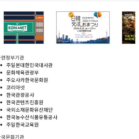
관련정부기관
주일본대한민국대사관
문화체육관광부
주오사카한국문화원
코리아넷
한국관광공사
한국콘텐츠진흥원
국외소재문화유산재단
한국농수산식품유통공사
주일한국교육원
한국문화기관