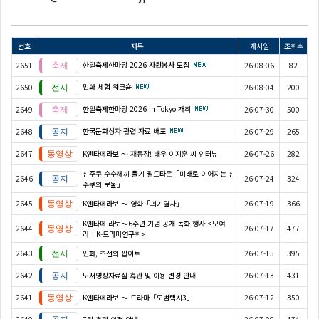
번호
제목
게시일
조회수
한일축제한마당 2026 자원봉사 모집
2651
26-08-06
82
민화 체험 워크숍
2650
26-08-04
200
한일축제한마당 2026 in Tokyo 개최
2649
26-07-30
500
한국문화상자 관련 자료 배포
2648
26-07-29
265
2647
K엔타메라보 ～ 재등장! 배우 이지훈 씨 인터뷰
26-07-26
282
신주쿠 수수께끼 풀기 월드타운「미래로 이어지는 신
2646
26-07-24
324
주쿠의 보물」
2645
K엔타메라보 ～ 영화「괴기열차」
26-07-19
366
K엔타메 라보～6주년 기념 공개 녹화 행사 <모여
2644
26-07-17
477
라！K-드라마연구회>
2643
민화, 조선의 팝아트
26-07-15
395
2642
도서영상자료실 휴관 및 이용 변경 안내
26-07-13
431
2641
K엔타메라보 ～ 드라마「모범택시3」
26-07-12
350