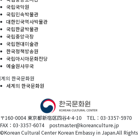
국립국악원
국립민속박물관
대한민국역사박물관
국립한글박물관
국립중앙극장
국립현대미술관
한국정책방송원
국립아시아문화전당
예술원사무국
세계의 한국문화원
세계의 한국문화원
〒160-0004 東京都新宿区四谷4-4-10 TEL：03-3357-5970
FAX：03-3357-6074 postmaster@koreanculture.jp
©Korean Cultural Center Korean Embassy in Japan.All Rights