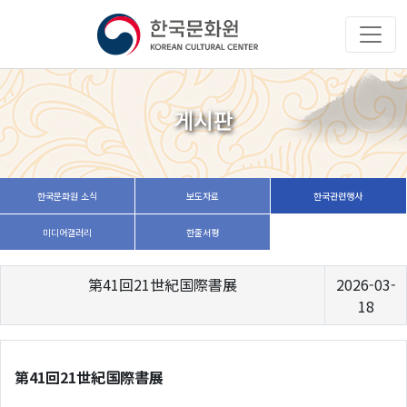
게시판
한국문화원 소식
보도자료
한국관련행사
미디어갤러리
한줄서평
第41回21世紀国際書展
2026-03-
18
第41回21世紀国際書展