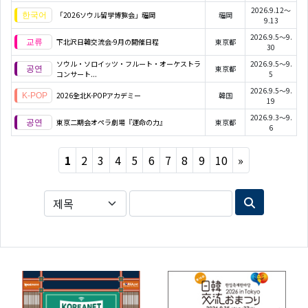
2026.9.12～
「2026ソウル留学博覧会」福岡
福岡
9.13
2026.9.5～9.
下北沢日韓交流会-9月の開催日程
東京都
30
ソウル・ソロイッツ・フルート・オーケストラ
2026.9.5～9.
東京都
コンサート...
5
2026.9.5～9.
2026全北K-POPアカデミー
韓国
19
2026.9.3～9.
東京二期会オペラ劇場『運命の力』
東京都
6
Next
1
2
3
4
5
6
7
8
9
10
»