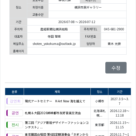
장소
회장이름
横浜市民ギャラリー
교통수단
기간
2026-07-08 ～ 2026-07-12
주최자
産経新聞社横浜総局
주최자TEL
045-681-2900
대표자
寺田 理恵
FAX번호
메일주소
shoten_yokohama@outlook.jp
담당자
青木 光世
홈페이지
수정
분류
제목
장소
기간
2027.3.5～3.
現代アートセミナー K-Art Now 海を越えて
小樽市
7
北海道札
2026.12.18～
札幌＆大田2026姉妹都市友好音楽交流会
幌...
12.18
第三回「アジア新鋭デザイナーファッションコ
2026.11.15～
東京都
ンテスト」...
11.15
東京韓国合唱団 第6回定期演奏会「ネオンから
2026.11.7～1