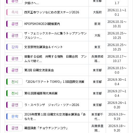
東京都
夕焼けへ...
1.7
2026.11.1～1
四天王寺ワッソなにわの宮ステージ2026
大阪府
0.1
2026.10.31～
KPOPSHOW2026開催案内
新潟
10.31
ザ・フェニックスホールに集うトップアンサン
2026.10.25～
大阪
ブルシリー...
10.25
2026.10.25～
文京祭特別講演会＆イベント
東京
10.25
鼓動する伝統 共鳴する情熱 日韓合同 プン
兵庫県姫
2026.10.17～
ムルで紡ぐ...
路...
10.17
2026.10.15～
第2回 日韓交流音楽会
東京都
0.0
2026.9.30～1
「2026パラアート TOKYO」13回国際交流展
東京都
0.4
2026.9.27～1
第61回亜細亜現代美術展
東京都
0.4
2026.9.26～1
ラ・スペランザ ジャパン・ツアー2026
東京都
0.20
2026年度第１回 日韓文化交流基金講演会「あ
東京都千
2026.9.19～
なたを...
代...
9.19
兵庫県豊
2026.9.18～
韓国演劇「チョウチンアンコウ」
岡...
9.20