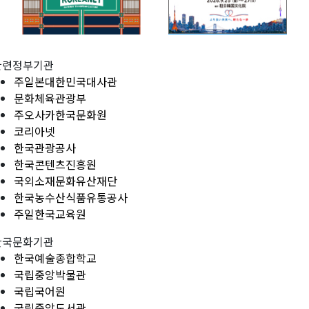
관련정부기관
주일본대한민국대사관
문화체육관광부
주오사카한국문화원
코리아넷
한국관광공사
한국콘텐츠진흥원
국외소재문화유산재단
한국농수산식품유통공사
주일한국교육원
한국문화기관
한국예술종합학교
국립중앙박물관
국립국어원
국립중앙도서관