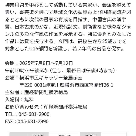
神奈川県を中心として活動している書家が、会派を越えて
集い、書芸術を通じて地域文化の振興および国際交流を図
るとともに次代の書家の育成を目指す。中国古典の漢字
書、日本古来のかな、近現代詩文、前衛書など様々なジャ
ンルの多彩な作風の作品を展示する。特に優秀とみなした
作品には賞を授与する。今回は、高校生から25歳までを
対象としたU25部門を新設し、若い年代の出品を促す。
会期：2025年7月8日～7月12日
午前10時～午後6時（但し、最終日は午後4時まで）
会場：横浜市民ギャラリー全展示室
〒220-0031神奈川県横浜市西区宮崎町26-1
主催者：産経新聞社横浜総局
入場料：無料
お問い合わせ先：産経新聞社横浜総局
TEL：045-681-2900
FAX：045-681-2990
도도부현
神奈川県
회장TEL