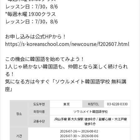
レッスン日：7/30，8/6
*毎週木曜 19:00クラス
レッスン日：7/30，8/6
お申し込みは公式HPから！
https://s-koreanschool.com/newcourse/f202607.html
この機会に韓国語を始めてみよう！
1人じゃ続かない韓国語も、仲間となら楽しく続けられ
る！
気になる方は今すぐ「ソウルメイト韓国語学校 無料講
座」
도도부현
東京
회장TEL
03-6228-0330
회장이름
ソウルメイト韓国語学校
장소
JR山手線 新大久保駅 徒歩8分 / 副都心線・大江戸線
교통수단
徒歩5分
2026-07-26 ～ 2026-08-02
기간
2026-07-30 ～ 2026-08-06