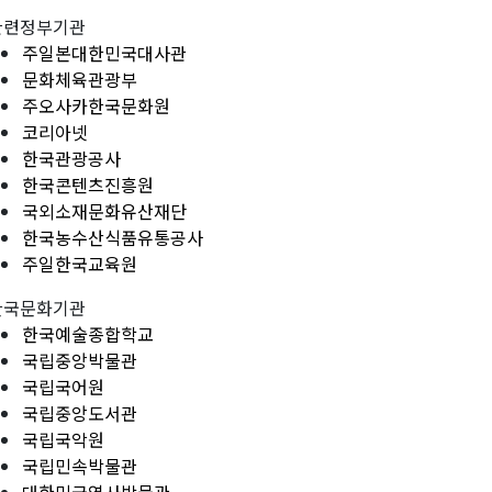
관련정부기관
주일본대한민국대사관
문화체육관광부
주오사카한국문화원
코리아넷
한국관광공사
한국콘텐츠진흥원
국외소재문화유산재단
한국농수산식품유통공사
주일한국교육원
한국문화기관
한국예술종합학교
국립중앙박물관
국립국어원
국립중앙도서관
국립국악원
국립민속박물관