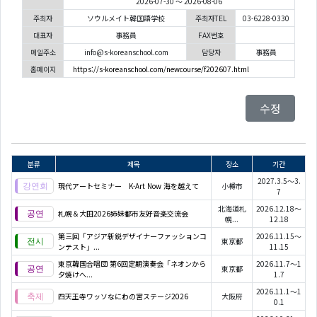
2026-07-30 ～ 2026-08-06
주최자
ソウルメイト韓国語学校
주최자TEL
03-6228-0330
대표자
事務員
FAX번호
메일주소
info@s-koreanschool.com
담당자
事務員
홈페이지
https://s-koreanschool.com/newcourse/f202607.html
수정
분류
제목
장소
기간
2027.3.5～3.
現代アートセミナー K-Art Now 海を越えて
小樽市
7
北海道札
2026.12.18～
札幌＆大田2026姉妹都市友好音楽交流会
幌...
12.18
第三回「アジア新鋭デザイナーファッションコ
2026.11.15～
東京都
ンテスト」...
11.15
東京韓国合唱団 第6回定期演奏会「ネオンから
2026.11.7～1
東京都
夕焼けへ...
1.7
2026.11.1～1
四天王寺ワッソなにわの宮ステージ2026
大阪府
0.1