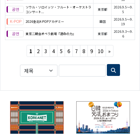
ソウル・ソロイッツ・フルート・オーケストラ
2026.9.5～9.
東京都
コンサート...
5
2026.9.5～9.
2026全北K-POPアカデミー
韓国
19
2026.9.3～9.
東京二期会オペラ劇場『運命の力』
東京都
6
Next
1
2
3
4
5
6
7
8
9
10
»