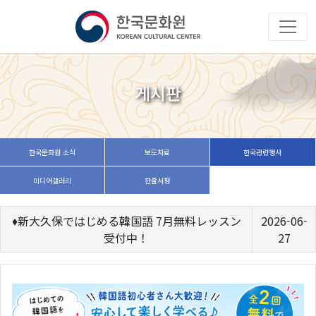
게시판
한국문화원 소식
보도자료
한국관련행사
미디어갤러리
한줄서평
♦新大久保ではじめる韓国語 7月無料レッスン
2026-06-
受付中！
27