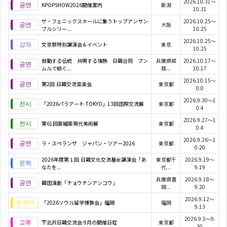
2026.10.31～
KPOPSHOW2026開催案内
新潟
10.31
ザ・フェニックスホールに集うトップアンサン
2026.10.25～
大阪
ブルシリー...
10.25
2026.10.25～
文京祭特別講演会＆イベント
東京
10.25
鼓動する伝統 共鳴する情熱 日韓合同 プン
兵庫県姫
2026.10.17～
ムルで紡ぐ...
路...
10.17
2026.10.15～
第2回 日韓交流音楽会
東京都
0.0
2026.9.30～1
「2026パラアート TOKYO」13回国際交流展
東京都
0.4
2026.9.27～1
第61回亜細亜現代美術展
東京都
0.4
2026.9.26～1
ラ・スペランザ ジャパン・ツアー2026
東京都
0.20
2026年度第１回 日韓文化交流基金講演会「あ
東京都千
2026.9.19～
なたを...
代...
9.19
兵庫県豊
2026.9.18～
韓国演劇「チョウチンアンコウ」
岡...
9.20
2026.9.12～
「2026ソウル留学博覧会」福岡
福岡
9.13
2026.9.5～9.
下北沢日韓交流会-9月の開催日程
東京都
30