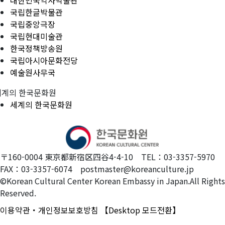
대한민국역사박물관
국립한글박물관
국립중앙극장
국립현대미술관
한국정책방송원
국립아시아문화전당
예술원사무국
세계의 한국문화원
세계의 한국문화원
〒160-0004 東京都新宿区四谷4-4-10 TEL：03-3357-5970
FAX：03-3357-6074 postmaster@koreanculture.jp
©Korean Cultural Center Korean Embassy in Japan.All Rights
Reserved.
이용약관・개인정보보호방침
【Desktop 모드전환】