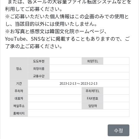
または、各メールの大容量ファイル転送システムなどを
利用してご応募ください。
※ご応募いただいた個人情報はこの企画のみでの使用と
し、当該目的以外には使用いたしません。
※お写真と感想文は韓国文化院ホームページ、
YouTube、SNSなどに掲載することもありますので、ご
了承の上ご応募ください。
도도부현
회장TEL
장소
회장이름
교통수단
기간
2023-12-13 ～ 2023-12-13
주최자
주최자TEL
대표자
FAX번호
메일주소
담당자
홈페이지
수정