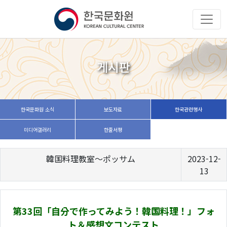
게시판
한국문화원 소식
보도자료
한국관련행사
미디어갤러리
한줄서평
韓国料理教室～ポッサム
2023-12-
13
第33回「自分で作ってみよう！韓国料理！」フォ
ト＆感想文コンテスト