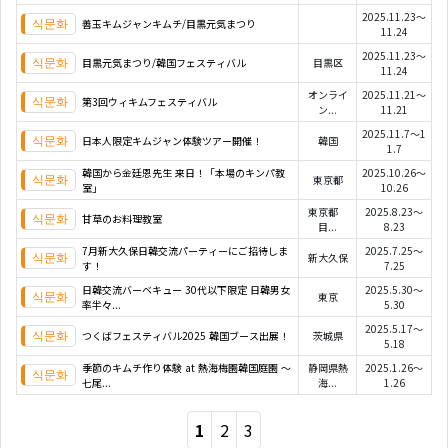
2025.11.23～
善玉キムジャンキムチ/目黒元気まつり
11.24
2025.11.23～
目黒元気まつり/韓国フェスティバル
目黒区
11.24
オンライ
2025.11.21～
第3回ウィキムフェスティバル
ン...
11.21
2025.11.7～1
日本人限定キムジャン体験ツアー開催！
韓国
1.7
韓国から金廷恩先生 来日！「本場のキンパ教
2025.10.26～
東京都
室」
10.26
東京都
2025.8.23～
甘草のお料理教室
目...
8.23
7月新大久保日韓交流パーティーにご招待しま
2025.7.25～
新大久保
す！
7.25
日韓交流バーベキュー 30代以下限定 日韓男女
2025.5.30～
東京
率半々...
5.30
2025.5.17～
つくばフェスティバル2025 韓国ブース出展！
茨城県
5.18
季節のキムチ作り体験 at 熱海梅園韓国庭園 ～
静岡県熱
2025.1.26～
七尾...
海...
1.26
1
2
3