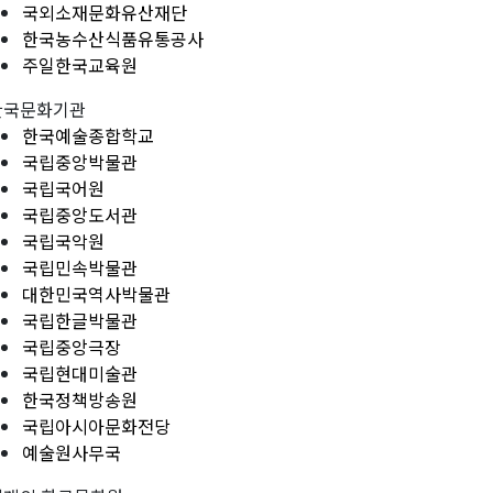
국외소재문화유산재단
한국농수산식품유통공사
주일한국교육원
한국문화기관
한국예술종합학교
국립중앙박물관
국립국어원
국립중앙도서관
국립국악원
국립민속박물관
대한민국역사박물관
국립한글박물관
국립중앙극장
국립현대미술관
한국정책방송원
국립아시아문화전당
예술원사무국