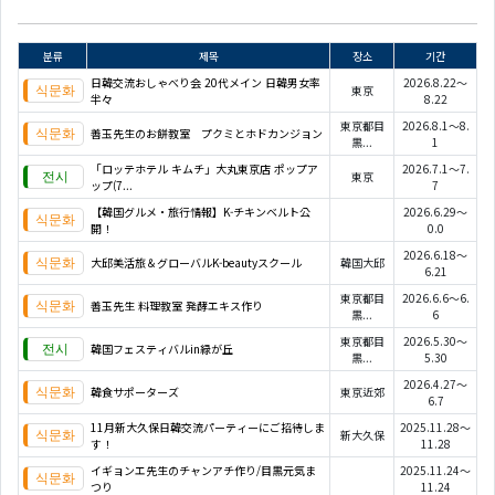
분류
제목
장소
기간
日韓交流おしゃべり会 20代メイン 日韓男女率
2026.8.22～
東京
半々
8.22
東京都目
2026.8.1～8.
善玉先生のお餅教室 プクミとホドカンジョン
黒...
1
「ロッテホテル キムチ」大丸東京店 ポップア
2026.7.1～7.
東京
ップ(7...
7
【韓国グルメ・旅行情報】K-チキンベルト公
2026.6.29～
開！
0.0
2026.6.18～
大邱美活旅＆グローバルK-beautyスクール
韓国大邱
6.21
東京都目
2026.6.6～6.
善玉先生 料理教室 発酵エキス作り
黒...
6
東京都目
2026.5.30～
韓国フェスティバルin緑が丘
黒...
5.30
2026.4.27～
韓食サポーターズ
東京近郊
6.7
11月新大久保日韓交流パーティーにご招待しま
2025.11.28～
新大久保
す！
11.28
イギョンエ先生のチャンアチ作り/目黒元気ま
2025.11.24～
つり
11.24