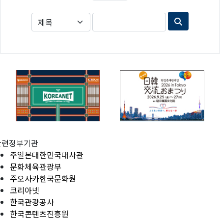
관련정부기관
주일본대한민국대사관
문화체육관광부
주오사카한국문화원
코리아넷
한국관광공사
한국콘텐츠진흥원