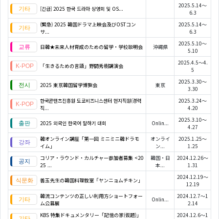
2025.5.14～
[긴급] 2025 한국 드라마 상영회 및 OS...
6.3
(緊急) 2025 韓国ドラマ上映会及びOSTコン
2025.5.14～
サ...
6.3
2025.5.10～
日韓★未来人材育成のための留学・学校説明会
沖縄県
5.10
2025.4.5～4.
「生きるための言語」野間秀樹講演会
5
2025.3.30～
2025 東京韓国留学博覧会
東京
3.30
한국콘텐츠진흥원 도쿄비즈니스센터 현지직원(경력
2025.3.24～
직...
4.20
2025.3.10～
2025 외국인 한국어 말하기 대회
Onlin...
4.27
韓オンライン講座「第一回 ミニミニ韓ドラモ
オンライ
2025.1.25～
イム」
ン...
1.25
コリア・ラウンド・カルチャー参加者募集 <20
韓国・日
2024.12.26～
25 ...
本...
1.31
2024.12.19～
善玉先生の韓国料理教室「ヤンニョムチキン」
12.19
韓流コンテンツの正しい利用方ショートフォー
2024.12.7～1
Onlin...
ム公募展
2.14
KBS 特集ドキュメンタリー「記憶の家(仮題)」
2024.12.6～1