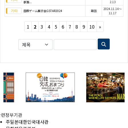
参加...
2.13
2024.11.14～
国際ゲーム展示会GSTAR2024
韓国
11.17
Next
1
2
3
4
5
6
7
8
9
10
»
관련정부기관
주일본대한민국대사관