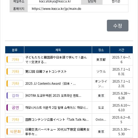
메일주소
koccatokyo@kocca.kr
담당자
한기은
홈페이지
https://www.kocca.kr/jp/main.do
수정
분류
제목
장소
기간
子どもたちと韓国語や日本語で学んで！遊ん
2025.7.6～7.
東京都
で！交流する...
6
2025.7.1～1
第12回 日韓フォトコンテスト
ソウル
0.31
オンライ
2025.7.1～1
2025 JJ Contents Award（日本・...
ン...
2.31
2025.6.28～
[KOTRA 도쿄무역관] 2025 오프라인 멘토...
東京
6.28
2025.6.10～
하모니시스트 이윤석 2집 발매 쇼케이스: 하모니...
도쿄
6.10
2025.6.2～8.
国際コンテンツ公募イベント「Talk Talk Ko...
Onlin...
5
日韓交流バーベキュー 30代以下限定 日韓男女
2025.5.30～
東京
率半々...
5.30