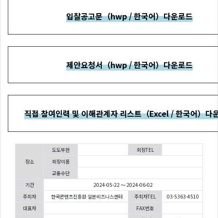
입찰공고문（hwp / 한국어）다운로드
제안요청서（hwp / 한국어）다운로드
직접 참여인력 및 이해관계자 리스트（Excel / 한국어）다
도도부현
회장TEL
장소
회장이름
교통수단
기간
2024-05-22 ～ 2024-06-02
주최자
한국콘텐츠진흥원 일본비즈니스센터
주최자TEL
03-5363-4510
대표자
FAX번호