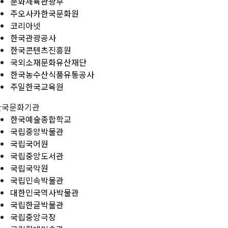
문화체육관광부
주오사카한국문화원
코리아넷
한국관광공사
한국콘텐츠진흥원
국외소재문화유산재단
한국농수산식품유통공사
주일한국교육원
한국문화기관
한국예술종합학교
국립중앙박물관
국립국어원
국립중앙도서관
국립국악원
국립민속박물관
대한민국역사박물관
국립한글박물관
국립중앙극장