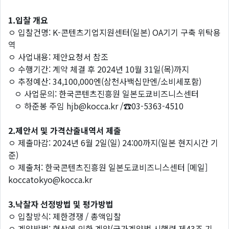
1.입찰 개요
ㅇ 입찰건명: K-콘텐츠기업지원센터(일본) OA기기 구축 위탁용
역
ㅇ 사업내용: 제안요청서 참조
ㅇ 수행기간: 계약 체결 후 2024년 10월 31일(목)까지
ㅇ 추정예산: 34,100,000엔(삼천사백십만엔/소비세포함)
ㅇ 사업문의: 한국콘텐츠진흥원 일본도쿄비즈니스센터
ㅇ 하준봉 주임 hjb@kocca.kr /☎03-5363-4510
2.제안서 및 가격산출내역서 제출
ㅇ 제출마감: 2024년 6월 2일(일) 24:00까지(일본 현지시간 기
준)
ㅇ 제출처: 한국콘텐츠진흥원 일본도쿄비즈니스센터 [메일]
koccatokyo@kocca.kr
3.낙찰자 선정방법 및 평가방법
ㅇ 입찰방식: 제한경쟁 / 총액입찰
ㅇ 계약방법: 협상에 의한 계약(국가계약법 시행령 제43조 기