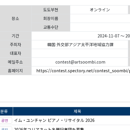
도도부현
オンライン
장소
회장이름
교통수단
기간
2024-11-07 ～ 2
주최자
韓国 外交部アジア太平洋地域協力課
대표자
메일주소
contest@artsoombi.com
홈페이지
https://contest.spectory.net/contest_soombi/
분류
제목
イム・ユンチャン ピアノ・リサイタル 2026
2026年コリアネット名誉記者団を募集