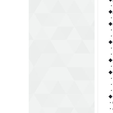
・
◆
・
◆
・
・
◆
・
・
◆
・
◆
・
・
・
◆
・
・