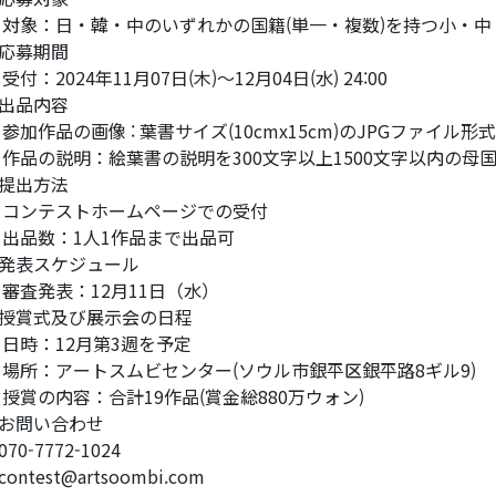
対象：日・韓・中のいずれかの国籍(単一・複数)を持つ小・
応募期間
受付：2024年11月07日(木)〜12月04日(水) 24:00
出品内容
参加作品の画像 : 葉書サイズ(10cmx15cm)のJPGファイル形
作品の説明：絵葉書の説明を300文字以上1500文字以内の母
提出方法
コンテストホームページでの受付
出品数：1人1作品まで出品可
発表スケジュール
審査発表：12月11日（水）
授賞式及び展示会の日程
日時：12月第3週を予定
場所：アートスムビセンター(ソウル市銀平区銀平路8ギル9)
授賞の内容：合計19作品(賞金総880万ウォン)
お問い合わせ
070-7772-1024
contest@artsoombi.com