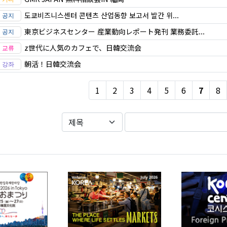
도쿄비즈니스센터 콘텐츠 산업동향 보고서 발간 위...
東京ビジネスセンター 産業動向レポート発刊 業務委託...
z世代に人気のカフェで、日韓交流会
朝活！日韓交流会
1
2
3
4
5
6
7
8