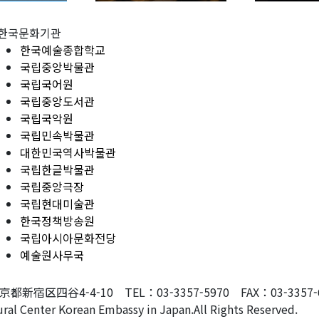
한국문화기관
한국예술종합학교
국립중앙박물관
국립국어원
국립중앙도서관
국립국악원
국립민속박물관
대한민국역사박물관
국립한글박물관
국립중앙극장
국립현대미술관
한국정책방송원
국립아시아문화전당
예술원사무국
東京都新宿区四谷4-4-10 TEL：03-3357-5970 FAX：03-3357-607
ral Center Korean Embassy in Japan.All Rights Reserved.