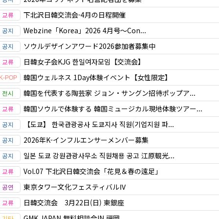
下北沢日韓交流会-4月の日程開催
Webzine「Korea」2026 4月号～Con...
ソウルデザインアワード2026参加者募集中
日韓女子会KJG 한일여자모임【交流会】
韓国ウェルネス 1Day体験イベント【女性限定】
韓国を代表する陶芸家 ジョン・サングン招待ポップア...
韓国ソウルで体験する 韓国ミュージカル現地体験ツアー...
【도쿄】 한국관광공사 도쿄지사 직원(기업지원 파...
2026年K-インフルエンサーメンバー募集
일본 도쿄 강원관광사무소 직원채용 공고 江原観光...
Vol.07 下北沢日韓交流会「花見＆春の遠足」
東京タワー文化フェスティバルⅣ
日韓交流会 3月22日(日) 東銀座
GMK JAPAN 無料相談会IN 福岡