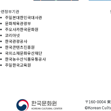
관련정부기관
주일본대한민국대사관
문화체육관광부
주오사카한국문화원
코리아넷
한국관광공사
한국콘텐츠진흥원
국외소재문화유산재단
한국농수산식품유통공사
주일한국교육원
〒160-0004 
©Korean Cultu