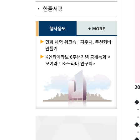
・ 한줄서평
행사응모
+ MORE
▶
민화 체험 워크숍 - 파우치, 쿠션커버
만들기
▶
K엔타메라보 6주년기념 공개녹화 <
모여라！K-드라마 연구회>
2
◆
・
・
◆
・
◆