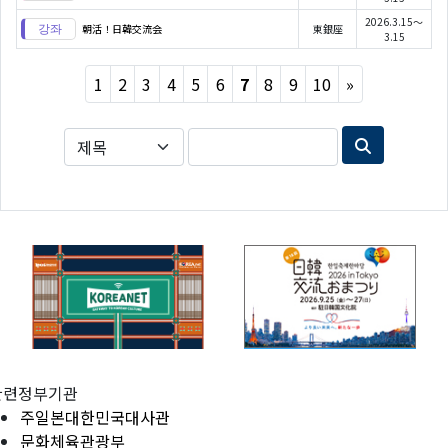
2026.3.15～
朝活！日韓交流会
東銀座
3.15
Next
1
2
3
4
5
6
7
8
9
10
»
관련정부기관
주일본대한민국대사관
문화체육관광부