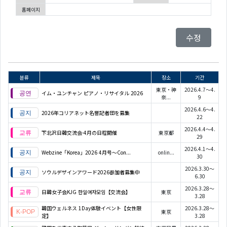
홈페이지
수정
분류
제목
장소
기간
東京・神
2026.4.7～4.
イム・ユンチャン ピアノ・リサイタル 2026
奈...
9
2026.4.6～4.
2026年コリアネット名誉記者団を募集
22
2026.4.4～4.
下北沢日韓交流会-4月の日程開催
東京都
29
2026.4.1～4.
Webzine「Korea」2026 4月号～Con...
onlin...
30
2026.3.30～
ソウルデザインアワード2026参加者募集中
6.30
2026.3.28～
日韓女子会KJG 한일여자모임【交流会】
東京
3.28
韓国ウェルネス 1Day体験イベント【女性限
2026.3.28～
東京
定】
3.28