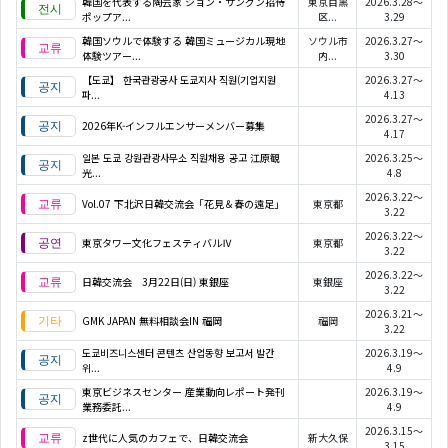
韓国を代表する陶芸家 ジョン・サングン招待
東京目黒
2026.3.28～
ポップア...
区...
3.29
韓国ソウルで体験する 韓国ミュージカル現地
ソウル市
2026.3.27～
体験ツアー...
内...
3.30
【도쿄】 한국관광공사 도쿄지사 직원(기업지원
2026.3.27～
파...
4.13
2026.3.27～
2026年K-インフルエンサーメンバー募集
4.17
일본 도쿄 강원관광사무소 직원채용 공고 江原観
2026.3.25～
光...
4.8
2026.3.22～
Vol.07 下北沢日韓交流会「花見＆春の遠足」
東京都
3.22
2026.3.22～
東京タワー文化フェスティバルⅣ
東京都
3.22
2026.3.22～
日韓交流会 3月22日(日) 東銀座
東銀座
3.22
2026.3.21～
GMK JAPAN 無料相談会IN 福岡
福岡
3.22
도쿄비즈니스센터 콘텐츠 산업동향 보고서 발간
2026.3.19～
위...
4.9
東京ビジネスセンター 産業動向レポート発刊
2026.3.19～
業務委託...
4.9
2026.3.15～
z世代に人気のカフェで、日韓交流会
新大久保
3.15