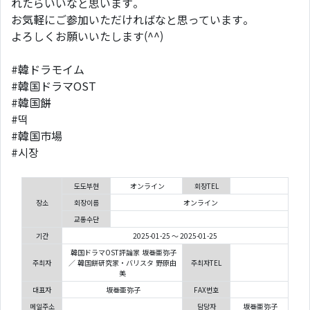
れたらいいなと思います。
お気軽にご参加いただければなと思っています。
よろしくお願いいたします(⁠^⁠^⁠)
#韓ドラモイム
#韓国ドラマOST
#韓国餅
#떡
#韓国市場
#시장
도도부현
オンライン
회장TEL
장소
회장이름
オンライン
교통수단
기간
2025-01-25 ～ 2025-01-25
韓国ドラマOST評論家 坂巻亜弥子
주최자
／ 韓国餅研究家・バリスタ 野原由
주최자TEL
美
대표자
坂巻亜弥子
FAX번호
메일주소
담당자
坂巻亜弥子