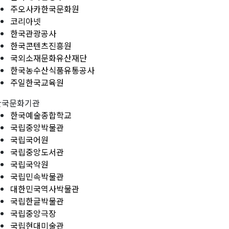
주오사카한국문화원
코리아넷
한국관광공사
한국콘텐츠진흥원
국외소재문화유산재단
한국농수산식품유통공사
주일한국교육원
한국문화기관
한국예술종합학교
국립중앙박물관
국립국어원
국립중앙도서관
국립국악원
국립민속박물관
대한민국역사박물관
국립한글박물관
국립중앙극장
국립현대미술관