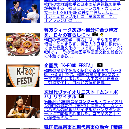
韓国の実力派歌手と日本の新進気鋭の歌手
が共演する「韓日ミュージカル・ガラコン
サート」をMIN-ONと共同開催しました。
『レ・ミゼラブル』の「民衆の歌」や、
『アラジン』の「...
韓方ウィーク2026～自分に合う韓方
を、日々の暮らしに～
韓国の伝統医学「韓方」は、単なる医療の
領域にとどまらず、韓国人の日常に根付い
てきた健康文化の一つです。韓方ウィーク2
026では、その伝統医学や健康文化を総合的
に体験できる...
企画展「K-FOOD FESTA」
韓国の食文化を深く紹介する企画展「K-FO
OD FESTA」では、韓国の食文化を3つのテ
ーマご紹介しました。 人生の節目を彩る
「御膳文化」、自然との調和を尊...
次世代ヴァイオリニスト「ムン・ボ
ハ」リサイタル
第9回仙台国際音楽コンクール・ヴァイオリ
ン部門の最高位（第2位）に輝いた、ムン・
ボハさんの記念リサイタルがハンマダンホ
ールにて開催されました。室内楽の名手・
小澤佳永さんに...
韓国伝統音楽と現代音楽の融合「積感