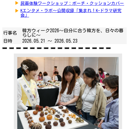
▶
民画体験ワークショップ：ポーチ・クッションカバー
▶
Kエンタメ・ラボ～公開収録「集まれ！K-ドラマ研究
会」
韓方ウィーク2026～自分に合う韓方を、日々の暮
行事名
らしに～
日時
2026.05.21 ～
2026.05.23