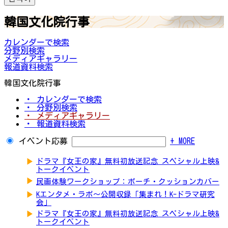
韓国文化院行事
カレンダーで検索
分野別検索
メディアギャラリー
報道資料検索
韓国文化院行事
・ カレンダーで検索
・ 分野別検索
・ メディアギャラリー
・ 報道資料検索
イベント応募
+ MORE
▶
ドラマ『女王の家』無料初放送記念 スペシャル上映&
トークイベント
▶
民画体験ワークショップ：ポーチ・クッションカバー
▶
Kエンタメ・ラボ～公開収録「集まれ！K-ドラマ研究
会」
▶
ドラマ『女王の家』無料初放送記念 スペシャル上映&
トークイベント