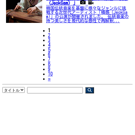
（JeokGam）」
韓国伝統音楽を基盤に様々なジャンルに挑
戦する次世代アーティスト「積感（JeokGa
m)」の公演が開催されました。 伝統音楽の
持つ美しさを現代的な感性で再解釈...
1
2
3
4
5
6
7
8
9
10
Next
»