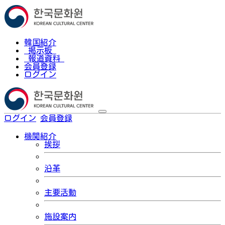
韓国紹介
掲示板
報道資料
会員登録
ログイン
ログイン
会員登録
한국어
機関紹介
挨拶
沿革
主要活動
施設案内