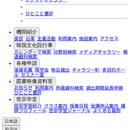
ひとこと書評
機関紹介
挨拶
沿革
主要活動
利用案内
施設案内
アクセス
韓国文化院行事
カレンダーで検索
分野別検索
メディアギャラリー
報
道資料検索
各種申請
後援名義
見学会
物品貸出
ギャラリーMI
多目的ホー
ル
セミナー室
図書映像資料室
お知らせ
利用案内
所蔵資料検索
貸出期間延長申請
ひとこと書評
世宗学堂
世宗学堂紹介
クラス案内
授業日程
受講申込案内
講
師プロフィール
世宗学堂ジャーナル
よくある質問
日本語
한국어