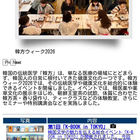
韓方ウィーク2026
Previous
Next
韓国の伝統医学「韓方」は、単なる医療の領域にとどまら
ず、韓国人の日常に根付いてきた健康文化の一つです。韓方
ウィーク2026では、その伝統医学や健康文化を総合的に体験
できるイベントを開催しました。イベントでは、韓医薬や薬
草文化の展示をはじめ、朝鮮王室茶の試飲、体質に合わせた
韓方茶・香り袋作り、ティークラスなどの体験教室、さらに
セミナーや特別講演会などを実施しました。
➡関連内容はこちら
写真
内容
第1回「K-BOOK in TOKYO」
韓国文学の魅力を伝える総合イベント「K-B
OOK in TOKYO」が開催されました。 今回