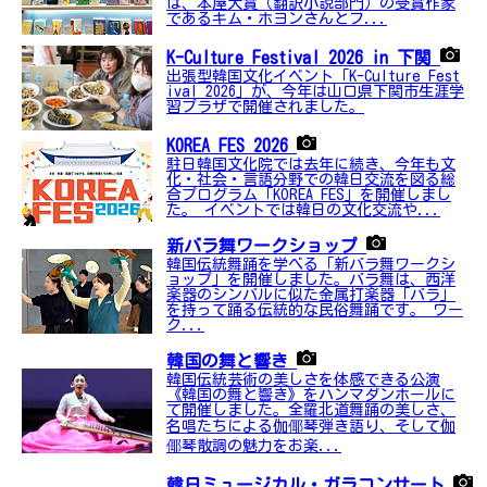
は、本屋大賞（翻訳小説部門）の受賞作家
であるキム・ホヨンさんとフ...
K-Culture Festival 2026 in 下関
出張型韓国文化イベント「K-Culture Fest
ival 2026」が、今年は山口県下関市生涯学
習プラザで開催されました。
KOREA FES 2026
駐日韓国文化院では去年に続き、今年も文
化・社会・言語分野での韓日交流を図る総
合プログラム「KOREA FES」を開催しまし
た。 イベントでは韓日の文化交流や...
新バラ舞ワークショップ
韓国伝統舞踊を学べる「新バラ舞ワークシ
ョップ」を開催しました。バラ舞は、西洋
楽器のシンバルに似た金属打楽器「バラ」
を持って踊る伝統的な民俗舞踊です。 ワー
ク...
韓国の舞と響き
韓国伝統芸術の美しさを体感できる公演
《韓国の舞と響き》をハンマダンホールに
て開催しました。全羅北道舞踊の美しさ、
名唱たちによる伽倻琴弾き語り、そして伽
倻琴散調の魅力をお楽...
韓日ミュージカル・ガラコンサート