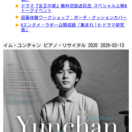
▶
ドラマ『女王の家』無料初放送記念 スペシャル上映&
トークイベント
▶
民画体験ワークショップ：ポーチ・クッションカバー
▶
Kエンタメ・ラボ～公開収録「集まれ！K-ドラマ研究
会」
イム・ユンチャン ピアノ・リサイタル 2026
2026-02-13