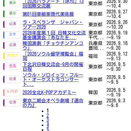
「2026パラアート TOKYO」13
2026.9.30
東京都
回国際交流展
～10.4
2026.9.27
第61回亜細亜現代美術展
東京都
～10.4
ラ・スペランザ ジャパン・
2026.9.26
東京都
ツアー2026
～10.20
2026年度第１回 日韓文化交流
東京都
2026.9.19
基金講演会「あなたを...
千代...
～9.19
韓国演劇「チョウチンアンコ
兵庫県
2026.9.18
ウ」
豊岡...
～9.20
「2026ソウル留学博覧会」福
2026.9.12
福岡
岡
～9.13
下北沢日韓交流会-9月の開催
2026.9.5
東京都
日程
～9.30
ソウル・ソロイッツ・フルー
2026.9.5
ト・オーケストラコンサー
東京都
～9.5
ト...
2026.9.5
2026全北K-POPアカデミー
韓国
～9.19
東京二期会オペラ劇場『運命
2026.9.3
東京都
の力』
～9.6
1
2
3
4
5