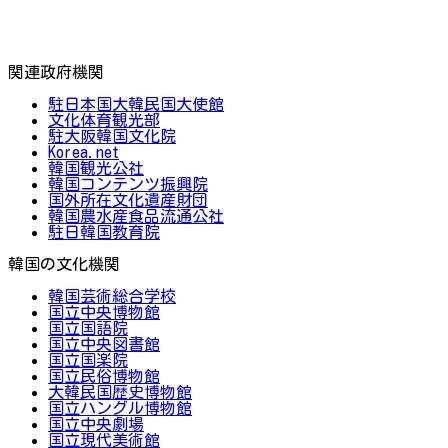
関連政府機関
駐日本国大韓民国大使館
文化体育観光部
駐大阪韓国文化院
Korea.net
韓国観光公社
韓国コンテンツ振興院
国外所在文化遺産財団
韓国農水産食品流通公社
駐日韓国教育院
韓国の文化機関
韓国芸術総合学校
国立中央博物館
国立国語院
国立中央図書館
国立国楽院
国立民俗博物館
大韓民国歴史博物館
国立ハングル博物館
国立中央劇場
国立現代美術館