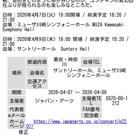
観、音色をどのように弾き分けるのか、ユンチャンの変幻自
在ぶりが見られるのも楽しみなところだ。
日時：2026年4月7日(火) 19:00開場 / 終演予定 18:20 /
21:00
会場：ミューザ川崎シンフォニーホール MUZA Kawasaki
Symphony Hall
日時：2026年4月9日(木) 19:00 開場 / 終演予定 18:20 /
21:00
会場：サントリーホール Suntory Hall
東京・神奈
都道府県
会場TEL
川
サントリーホール、ミューザ川崎
場所
会場名
シンフォニーホール
交通アク
セス
期間
2026-04-07 ～ 2026-04-09
主催者TE
0570-00-1
主催者
ジャパン・アーツ
L
212
代表者
FAX番号
eメール
担当者
ホーム
https://www.japanarts.co.jp/concert/p22
ページ
07/
修正