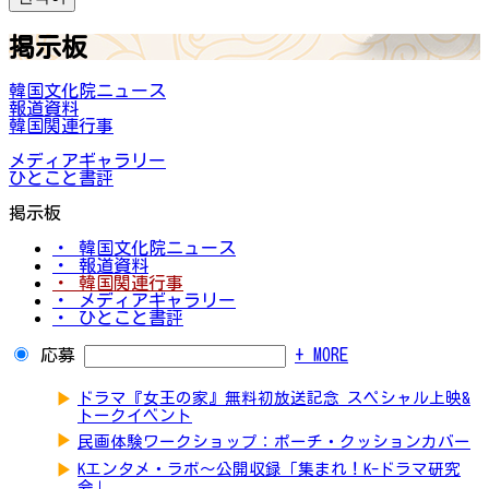
掲示板
韓国文化院ニュース
報道資料
韓国関連行事
メディアギャラリー
ひとこと書評
掲示板
・ 韓国文化院ニュース
・ 報道資料
・ 韓国関連行事
・ メディアギャラリー
・ ひとこと書評
応募
+ MORE
▶
ドラマ『女王の家』無料初放送記念 スペシャル上映&
トークイベント
▶
民画体験ワークショップ：ポーチ・クッションカバー
▶
Kエンタメ・ラボ～公開収録「集まれ！K-ドラマ研究
会」