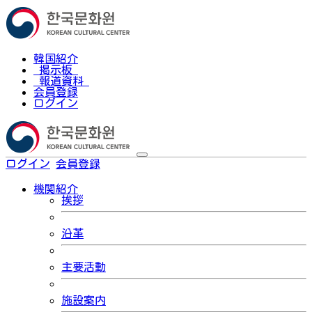
韓国紹介
掲示板
報道資料
会員登録
ログイン
ログイン
会員登録
한국어
機関紹介
挨拶
沿革
主要活動
施設案内