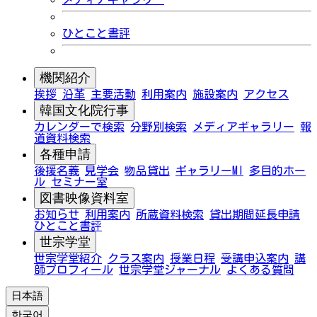
ひとこと書評
機関紹介
挨拶
沿革
主要活動
利用案内
施設案内
アクセス
韓国文化院行事
カレンダーで検索
分野別検索
メディアギャラリー
報
道資料検索
各種申請
後援名義
見学会
物品貸出
ギャラリーMI
多目的ホー
ル
セミナー室
図書映像資料室
お知らせ
利用案内
所蔵資料検索
貸出期間延長申請
ひとこと書評
世宗学堂
世宗学堂紹介
クラス案内
授業日程
受講申込案内
講
師プロフィール
世宗学堂ジャーナル
よくある質問
日本語
한국어