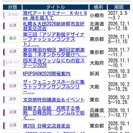
分類
タイトル
場所
期間
現代アートセミナー K-Art N
2027.3.5
小樽市
ow 海を越えて
～3.7
札幌＆大田2026姉妹都市友好
北海道
2026.12.1
音楽交流会
札幌...
8～12.18
第三回「アジア新鋭デザイナ
2026.11.1
ーファッションコンテス
東京都
5～11.15
ト」...
東京韓国合唱団 第6回定期演
2026.11.7
東京都
奏会「ネオンから夕焼けへ...
～11.7
四天王寺ワッソなにわの宮ス
2026.11.1
大阪府
テージ2026
～10.1
2026.10.3
KPOPSHOW2026開催案内
新潟
1～10.31
ザ・フェニックスホールに集
2026.10.2
うトップアンサンブルシリ
大阪
5～10.25
ー...
2026.10.2
文京祭特別講演会＆イベント
東京
5～10.25
鼓動する伝統 共鳴する情
兵庫県
2026.10.1
熱 日韓合同 プンムルで紡
姫路...
7～10.17
ぐ...
2026.10.1
第2回 日韓交流音楽会
東京都
5～0.0