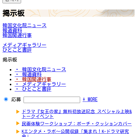
掲示板
韓国文化院ニュース
報道資料
韓国関連行事
メディアギャラリー
ひとこと書評
掲示板
・ 韓国文化院ニュース
・ 報道資料
・ 韓国関連行事
・ メディアギャラリー
・ ひとこと書評
応募
+ MORE
▶
ドラマ『女王の家』無料初放送記念 スペシャル上映&
トークイベント
▶
民画体験ワークショップ：ポーチ・クッションカバー
▶
Kエンタメ・ラボ～公開収録「集まれ！K-ドラマ研究
会」