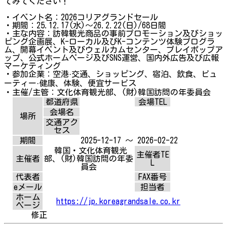
てみてください！
・イベント名：2026コリアグランドセール
・期間：25.12.17(水)〜26.2.22(日)/68日間
・主な内容：訪韓観光商品の事前プロモーション及びショッ
ピング企画展、K-ローカル及びK-コンテンツ体験プログラ
ム、開幕イベント及びウェルカムセンター、プレイポップア
ップ、公式ホームページ及びSNS運営、国内外広告及び広報
マーケティング
・参加企業：空港·交通、ショッピング、宿泊、飲食、ビュ
ーティー·健康、体験、便宜サービス
・主催/主管：文化体育観光部、(財)韓国訪問の年委員会
都道府県
会場TEL
会場名
場所
交通アク
セス
期間
2025-12-17 ～ 2026-02-22
韓国・文化体育観光
主催者TE
主催者
部、(財)韓国訪問の年委
L
員会
代表者
FAX番号
eメール
担当者
ホーム
https://jp.koreagrandsale.co.kr
ページ
修正