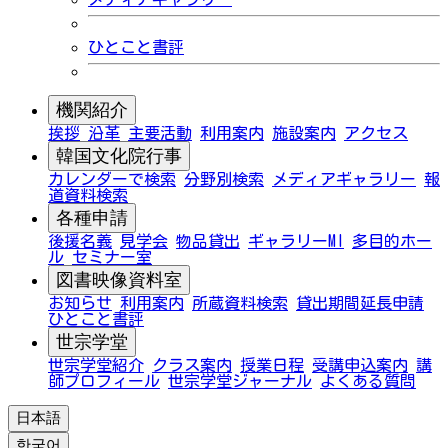
ひとこと書評
機関紹介
挨拶
沿革
主要活動
利用案内
施設案内
アクセス
韓国文化院行事
カレンダーで検索
分野別検索
メディアギャラリー
報
道資料検索
各種申請
後援名義
見学会
物品貸出
ギャラリーMI
多目的ホー
ル
セミナー室
図書映像資料室
お知らせ
利用案内
所蔵資料検索
貸出期間延長申請
ひとこと書評
世宗学堂
世宗学堂紹介
クラス案内
授業日程
受講申込案内
講
師プロフィール
世宗学堂ジャーナル
よくある質問
日本語
한국어