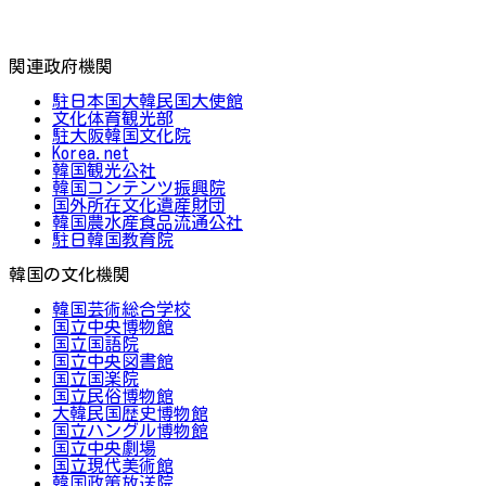
関連政府機関
駐日本国大韓民国大使館
文化体育観光部
駐大阪韓国文化院
Korea.net
韓国観光公社
韓国コンテンツ振興院
国外所在文化遺産財団
韓国農水産食品流通公社
駐日韓国教育院
韓国の文化機関
韓国芸術総合学校
国立中央博物館
国立国語院
国立中央図書館
国立国楽院
国立民俗博物館
大韓民国歴史博物館
国立ハングル博物館
国立中央劇場
国立現代美術館
韓国政策放送院