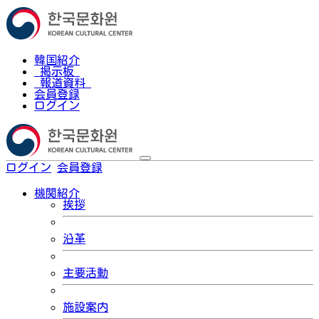
韓国紹介
掲示板
報道資料
会員登録
ログイン
ログイン
会員登録
한국어
機関紹介
挨拶
沿革
主要活動
施設案内