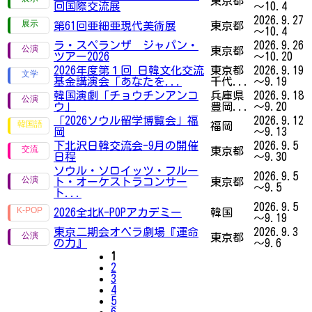
東京都
回国際交流展
～10.4
2026.9.27
第61回亜細亜現代美術展
東京都
～10.4
ラ・スペランザ ジャパン・
2026.9.26
東京都
ツアー2026
～10.20
2026年度第１回 日韓文化交流
東京都
2026.9.19
基金講演会「あなたを...
千代...
～9.19
韓国演劇「チョウチンアンコ
兵庫県
2026.9.18
ウ」
豊岡...
～9.20
「2026ソウル留学博覧会」福
2026.9.12
福岡
岡
～9.13
下北沢日韓交流会-9月の開催
2026.9.5
東京都
日程
～9.30
ソウル・ソロイッツ・フルー
2026.9.5
ト・オーケストラコンサー
東京都
～9.5
ト...
2026.9.5
2026全北K-POPアカデミー
韓国
～9.19
東京二期会オペラ劇場『運命
2026.9.3
東京都
の力』
～9.6
1
2
3
4
5
6