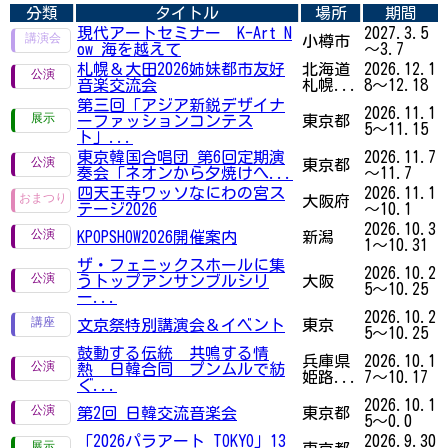
分類
タイトル
場所
期間
現代アートセミナー K-Art N
2027.3.5
小樽市
ow 海を越えて
～3.7
札幌＆大田2026姉妹都市友好
北海道
2026.12.1
音楽交流会
札幌...
8～12.18
第三回「アジア新鋭デザイナ
2026.11.1
ーファッションコンテス
東京都
5～11.15
ト」...
東京韓国合唱団 第6回定期演
2026.11.7
東京都
奏会「ネオンから夕焼けへ...
～11.7
四天王寺ワッソなにわの宮ス
2026.11.1
大阪府
テージ2026
～10.1
2026.10.3
KPOPSHOW2026開催案内
新潟
1～10.31
ザ・フェニックスホールに集
2026.10.2
うトップアンサンブルシリ
大阪
5～10.25
ー...
2026.10.2
文京祭特別講演会＆イベント
東京
5～10.25
鼓動する伝統 共鳴する情
兵庫県
2026.10.1
熱 日韓合同 プンムルで紡
姫路...
7～10.17
ぐ...
2026.10.1
第2回 日韓交流音楽会
東京都
5～0.0
「2026パラアート TOKYO」13
2026.9.30