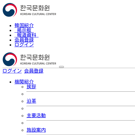
韓国紹介
掲示板
報道資料
会員登録
ログイン
ログイン
会員登録
한국어
機関紹介
挨拶
沿革
主要活動
施設案内