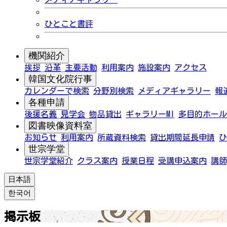
ひとこと書評
機関紹介
挨拶
沿革
主要活動
利用案内
施設案内
アクセス
韓国文化院行事
カレンダーで検索
分野別検索
メディアギャラリー
報
各種申請
後援名義
見学会
物品貸出
ギャラリーMI
多目的ホール
図書映像資料室
お知らせ
利用案内
所蔵資料検索
貸出期間延長申請
ひ
世宗学堂
世宗学堂紹介
クラス案内
授業日程
受講申込案内
講師
日本語
한국어
掲示板