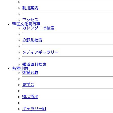
利用案内
アクセス
韓国文化院行事
カレンダーで検索
分野別検索
メディアギャラリー
報道資料検索
各種申請
後援名義
見学会
物品貸出
ギャラリーMI