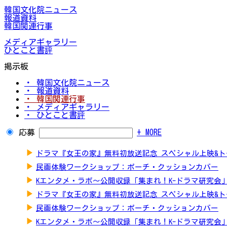
韓国文化院ニュース
報道資料
韓国関連行事
メディアギャラリー
ひとこと書評
掲示板
・ 韓国文化院ニュース
・ 報道資料
・ 韓国関連行事
・ メディアギャラリー
・ ひとこと書評
応募
+ MORE
▶
ドラマ『女王の家』無料初放送記念 スペシャル上映&
▶
民画体験ワークショップ：ポーチ・クッションカバー
▶
Kエンタメ・ラボ～公開収録「集まれ！K-ドラマ研究会
▶
ドラマ『女王の家』無料初放送記念 スペシャル上映&
▶
民画体験ワークショップ：ポーチ・クッションカバー
▶
Kエンタメ・ラボ～公開収録「集まれ！K-ドラマ研究会