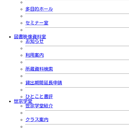
多目的ホール
セミナー室
図書映像資料室
お知らせ
利用案内
所蔵資料検索
貸出期間延長申請
ひとこと書評
世宗学堂
世宗学堂紹介
クラス案内