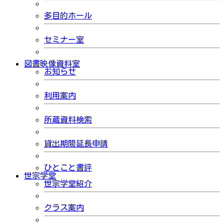
多目的ホール
セミナー室
図書映像資料室
お知らせ
利用案内
所蔵資料検索
貸出期間延長申請
ひとこと書評
世宗学堂
世宗学堂紹介
クラス案内