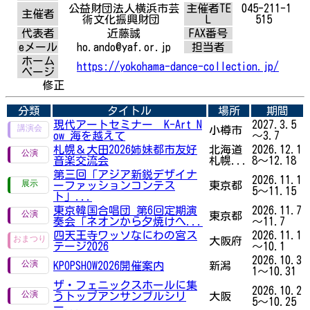
公益財団法人横浜市芸
主催者TE
045-211-1
主催者
術文化振興財団
L
515
代表者
近藤誠
FAX番号
eメール
ho.ando@yaf.or.jp
担当者
ホーム
https://yokohama-dance-collection.jp/
ページ
修正
分類
タイトル
場所
期間
現代アートセミナー K-Art N
2027.3.5
小樽市
ow 海を越えて
～3.7
札幌＆大田2026姉妹都市友好
北海道
2026.12.1
音楽交流会
札幌...
8～12.18
第三回「アジア新鋭デザイナ
2026.11.1
ーファッションコンテス
東京都
5～11.15
ト」...
東京韓国合唱団 第6回定期演
2026.11.7
東京都
奏会「ネオンから夕焼けへ...
～11.7
四天王寺ワッソなにわの宮ス
2026.11.1
大阪府
テージ2026
～10.1
2026.10.3
KPOPSHOW2026開催案内
新潟
1～10.31
ザ・フェニックスホールに集
2026.10.2
うトップアンサンブルシリ
大阪
5～10.25
ー...