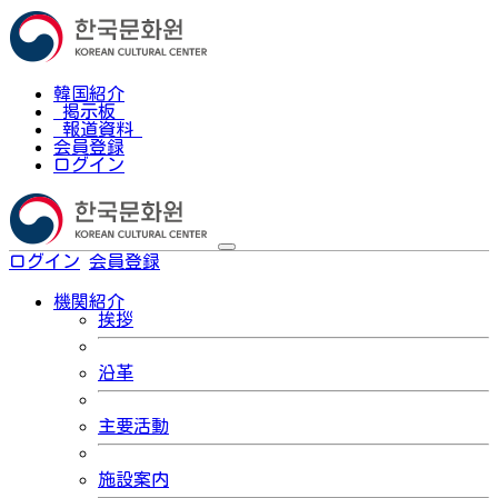
韓国紹介
掲示板
報道資料
会員登録
ログイン
ログイン
会員登録
한국어
機関紹介
挨拶
沿革
主要活動
施設案内