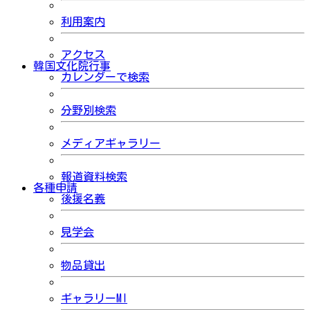
利用案内
アクセス
韓国文化院行事
カレンダーで検索
分野別検索
メディアギャラリー
報道資料検索
各種申請
後援名義
見学会
物品貸出
ギャラリーMI