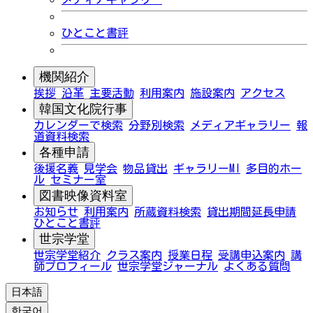
ひとこと書評
機関紹介
挨拶
沿革
主要活動
利用案内
施設案内
アクセス
韓国文化院行事
カレンダーで検索
分野別検索
メディアギャラリー
報
道資料検索
各種申請
後援名義
見学会
物品貸出
ギャラリーMI
多目的ホー
ル
セミナー室
図書映像資料室
お知らせ
利用案内
所蔵資料検索
貸出期間延長申請
ひとこと書評
世宗学堂
世宗学堂紹介
クラス案内
授業日程
受講申込案内
講
師プロフィール
世宗学堂ジャーナル
よくある質問
日本語
한국어