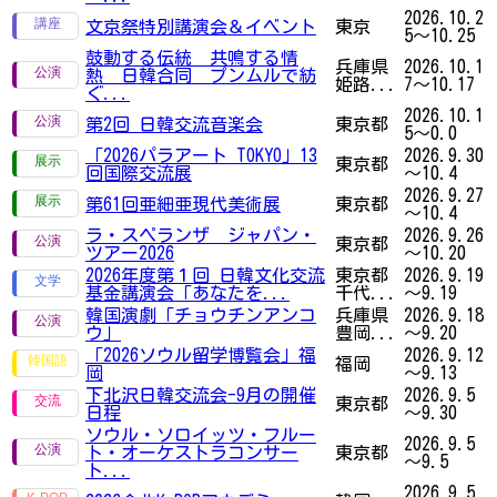
2026.10.2
文京祭特別講演会＆イベント
東京
5～10.25
鼓動する伝統 共鳴する情
兵庫県
2026.10.1
熱 日韓合同 プンムルで紡
姫路...
7～10.17
ぐ...
2026.10.1
第2回 日韓交流音楽会
東京都
5～0.0
「2026パラアート TOKYO」13
2026.9.30
東京都
回国際交流展
～10.4
2026.9.27
第61回亜細亜現代美術展
東京都
～10.4
ラ・スペランザ ジャパン・
2026.9.26
東京都
ツアー2026
～10.20
2026年度第１回 日韓文化交流
東京都
2026.9.19
基金講演会「あなたを...
千代...
～9.19
韓国演劇「チョウチンアンコ
兵庫県
2026.9.18
ウ」
豊岡...
～9.20
「2026ソウル留学博覧会」福
2026.9.12
福岡
岡
～9.13
下北沢日韓交流会-9月の開催
2026.9.5
東京都
日程
～9.30
ソウル・ソロイッツ・フルー
2026.9.5
ト・オーケストラコンサー
東京都
～9.5
ト...
2026.9.5