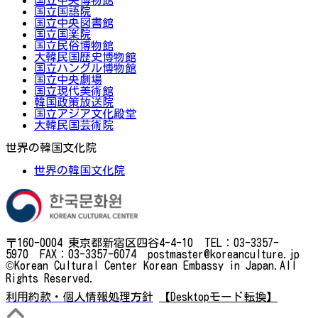
国立国語院
国立中央図書館
国立国楽院
国立民俗博物館
大韓民国歴史博物館
国立ハングル博物館
国立中央劇場
国立現代美術館
韓国政策放送院
国立アジア文化殿堂
大韓民国芸術院
世界の韓国文化院
世界の韓国文化院
〒160-0004 東京都新宿区四谷4-4-10 TEL：03-3357-
5970 FAX：03-3357-6074 postmaster@koreanculture.jp
©Korean Cultural Center Korean Embassy in Japan.All
Rights Reserved.
利用約款・個人情報処理方針
【Desktopモード転換】