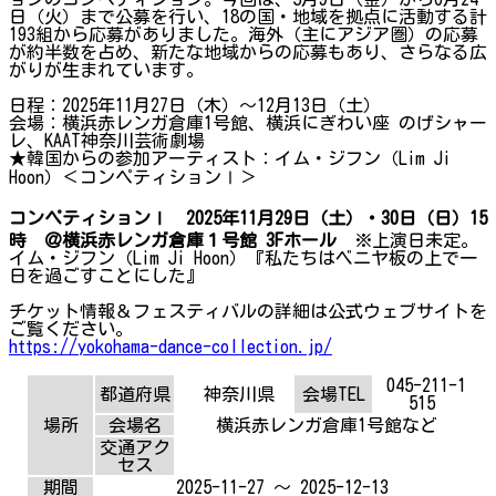
日（火）まで公募を行い、18の国・地域を拠点に活動する計
193組から応募がありました。海外（主にアジア圏）の応募
が約半数を占め、新たな地域からの応募もあり、さらなる広
がりが生まれています。
日程：2025年11月27日（木）～12月13日（土）
会場：横浜赤レンガ倉庫1号館、横浜にぎわい座 のげシャー
レ、KAAT神奈川芸術劇場
★韓国からの参加アーティスト：イム・ジフン（Lim Ji
Hoon）＜コンペティションⅠ＞
コンペティションⅠ 2025年11月29日（土）・30日（日）15
時 ＠横浜赤レンガ倉庫１号館 3Fホール
※上演日未定。
イム・ジフン（Lim Ji Hoon）『私たちはベニヤ板の上で一
日を過ごすことにした』
チケット情報＆フェスティバルの詳細は公式ウェブサイトを
ご覧ください。
https://yokohama-dance-collection.jp/
045-211-1
都道府県
神奈川県
会場TEL
515
場所
会場名
横浜赤レンガ倉庫1号館など
交通アク
セス
期間
2025-11-27 ～ 2025-12-13