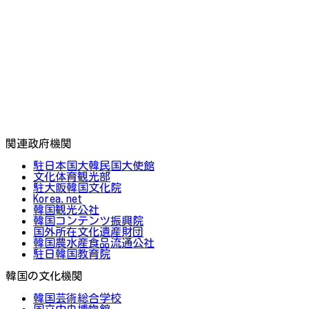
関連政府機関
駐日本国大韓民国大使館
文化体育観光部
駐大阪韓国文化院
Korea.net
韓国観光公社
韓国コンテンツ振興院
国外所在文化遺産財団
韓国農水産食品流通公社
駐日韓国教育院
韓国の文化機関
韓国芸術総合学校
国立中央博物館