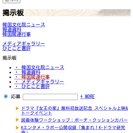
掲示板
韓国文化院ニュース
報道資料
韓国関連行事
メディアギャラリー
ひとこと書評
掲示板
・ 韓国文化院ニュース
・ 報道資料
・ 韓国関連行事
・ メディアギャラリー
・ ひとこと書評
応募
+ MORE
▶
ドラマ『女王の家』無料初放送記念 スペシャル上映&
トークイベント
▶
民画体験ワークショップ：ポーチ・クッションカバー
▶
Kエンタメ・ラボ～公開収録「集まれ！K-ドラマ研究
会」