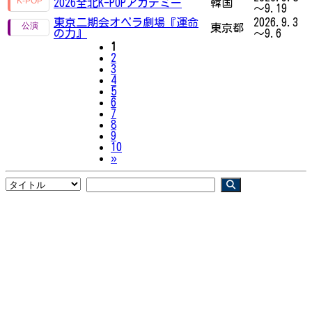
2026全北K-POPアカデミー
韓国
～9.19
東京二期会オペラ劇場『運命
2026.9.3
東京都
の力』
～9.6
1
2
3
4
5
6
7
8
9
10
Next
»