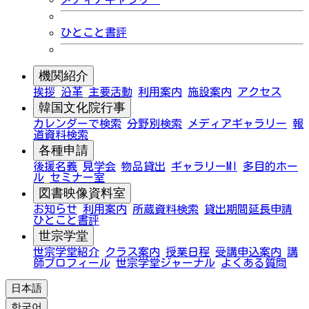
ひとこと書評
機関紹介
挨拶
沿革
主要活動
利用案内
施設案内
アクセス
韓国文化院行事
カレンダーで検索
分野別検索
メディアギャラリー
報
道資料検索
各種申請
後援名義
見学会
物品貸出
ギャラリーMI
多目的ホー
ル
セミナー室
図書映像資料室
お知らせ
利用案内
所蔵資料検索
貸出期間延長申請
ひとこと書評
世宗学堂
世宗学堂紹介
クラス案内
授業日程
受講申込案内
講
師プロフィール
世宗学堂ジャーナル
よくある質問
日本語
한국어