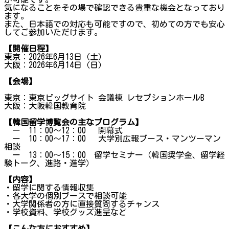
気になることをその場で確認できる貴重な機会となっており
ます。
また、日本語での対応も可能ですので、初めての方でも安心
してご参加いただけます。
【開催日程】
東京：2026年6月13日（土）
大阪：2026年6月14日（日）
【会場】
東京：東京ビッグサイト 会議棟 レセプションホールB
大阪：大阪韓国教育院
【韓国留学博覧会の主なプログラム】
ー 11：00〜12：00 開幕式
ー 10：00〜17：00 大学別広報ブース・マンツーマン
相談
ー 13：00〜15：00 留学セミナー（韓国奨学金、留学経
験トーク、進路・進学）
【内容】
・留学に関する情報収集
・各大学の個別ブースで相談可能
・大学関係者の方に直接質問するチャンス
・学校資料、学校グッズ進呈など
【こんな方におすすめ】