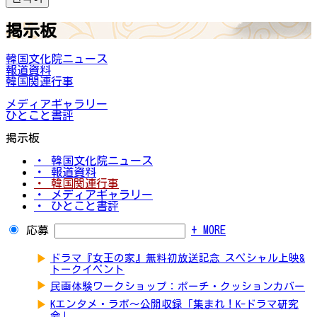
掲示板
韓国文化院ニュース
報道資料
韓国関連行事
メディアギャラリー
ひとこと書評
掲示板
・ 韓国文化院ニュース
・ 報道資料
・ 韓国関連行事
・ メディアギャラリー
・ ひとこと書評
応募
+ MORE
▶
ドラマ『女王の家』無料初放送記念 スペシャル上映&
トークイベント
▶
民画体験ワークショップ：ポーチ・クッションカバー
▶
Kエンタメ・ラボ～公開収録「集まれ！K-ドラマ研究
会」