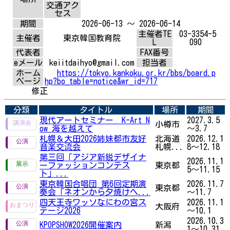
交通アク
セス
期間
2026-06-13 ～ 2026-06-14
主催者TE
03-3354-5
主催者
東京韓国教育院
L
090
代表者
FAX番号
eメール
keiitdaihyo@gmail.com
担当者
ホーム
https://tokyo.kankoku.or.kr/bbs/board.p
ページ
hp?bo_table=notice&wr_id=717
修正
分類
タイトル
場所
期間
現代アートセミナー K-Art N
2027.3.5
小樽市
ow 海を越えて
～3.7
札幌＆大田2026姉妹都市友好
北海道
2026.12.1
音楽交流会
札幌...
8～12.18
第三回「アジア新鋭デザイナ
2026.11.1
ーファッションコンテス
東京都
5～11.15
ト」...
東京韓国合唱団 第6回定期演
2026.11.7
東京都
奏会「ネオンから夕焼けへ...
～11.7
四天王寺ワッソなにわの宮ス
2026.11.1
大阪府
テージ2026
～10.1
2026.10.3
KPOPSHOW2026開催案内
新潟
1～10.31