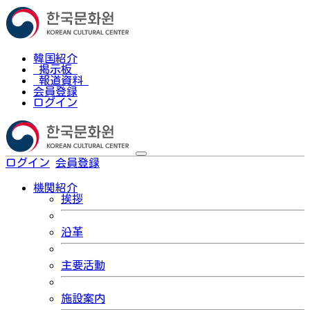
韓国紹介
掲示板
報道資料
会員登録
ログイン
ログイン
会員登録
한국어
機関紹介
挨拶
沿革
主要活動
施設案内