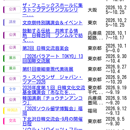
ザ・フェニックスホールに集
2026.10.2
うトップアンサンブルシリ
大阪
5～10.25
ー...
2026.10.2
文京祭特別講演会＆イベント
東京
5～10.25
鼓動する伝統 共鳴する情
兵庫県
2026.10.1
熱 日韓合同 プンムルで紡
姫路...
7～10.17
ぐ...
2026.10.1
第2回 日韓交流音楽会
東京都
5～0.0
「2026パラアート TOKYO」13
2026.9.30
東京都
回国際交流展
～10.4
2026.9.27
第61回亜細亜現代美術展
東京都
～10.4
ラ・スペランザ ジャパン・
2026.9.26
東京都
ツアー2026
～10.20
2026年度第１回 日韓文化交流
東京都
2026.9.19
基金講演会「あなたを...
千代...
～9.19
韓国演劇「チョウチンアンコ
兵庫県
2026.9.18
ウ」
豊岡...
～9.20
「2026ソウル留学博覧会」福
2026.9.12
福岡
岡
～9.13
下北沢日韓交流会-9月の開催
2026.9.5
東京都
日程
～9.30
ソウル・ソロイッツ・フルー