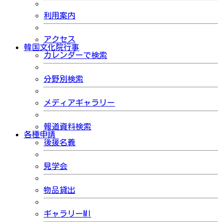
利用案内
アクセス
韓国文化院行事
カレンダーで検索
分野別検索
メディアギャラリー
報道資料検索
各種申請
後援名義
見学会
物品貸出
ギャラリーMI