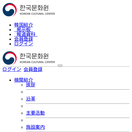
韓国紹介
掲示板
報道資料
会員登録
ログイン
ログイン
会員登録
한국어
機関紹介
挨拶
沿革
主要活動
施設案内