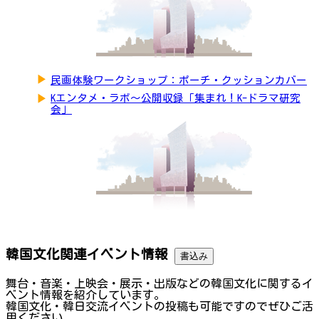
▶
民画体験ワークショップ：ポーチ・クッションカバー
▶
Kエンタメ・ラボ～公開収録「集まれ！K-ドラマ研究
会」
韓国文化関連イベント情報
書込み
舞台・音楽・上映会・展示・出版などの韓国文化に関するイ
ベント情報を紹介しています。
韓国文化・韓日交流イベントの投稿も可能ですのでぜひご活
用ください。