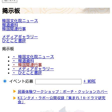
掲示板
韓国文化院ニュース
報道資料
韓国関連行事
メディアギャラリー
ひとこと書評
掲示板
・ 韓国文化院ニュース
・ 報道資料
・ 韓国関連行事
・ メディアギャラリー
・ ひとこと書評
イベント応募
+ MORE
▶
民画体験ワークショップ：ポーチ・クッションカバー
▶
Kエンタメ・ラボ～公開収録「集まれ！K-ドラマ研究
会」