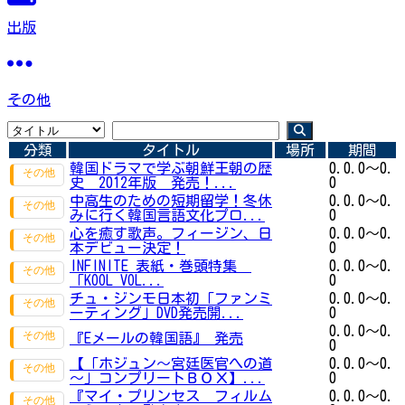
出版
その他
分類
タイトル
場所
期間
韓国ドラマで学ぶ朝鮮王朝の歴
0.0.0～0.
史 2012年版 発売！...
0
中高生のための短期留学！冬休
0.0.0～0.
みに行く韓国言語文化プロ...
0
心を癒す歌声。フィージン、日
0.0.0～0.
本デビュー決定！
0
INFINITE 表紙・巻頭特集
0.0.0～0.
「KOOL VOL...
0
チュ・ジンモ日本初「ファンミ
0.0.0～0.
ーティング」DVD発売開...
0
0.0.0～0.
『Eメールの韓国語』 発売
0
【「ホジュン～宮廷医官への道
0.0.0～0.
～」コンプリートＢＯＸ】...
0
『マイ・プリンセス フィルム
0.0.0～0.