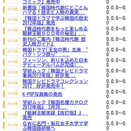
コミック』発売中
0
新書版「韓国時代劇にとことん
0.0.0～0.
ハマる！歴史と人物の真実...
0
『韓国ドラマで学ぶ韓国の歴史
0.0.0～0.
2012年版』発売
0
『韓流時代劇をもっと楽しめる
0.0.0～0.
朝鮮王朝５００年の秘密』...
0
新刊のご案内『韓流時代劇 歴
0.0.0～0.
史人物ガイド』
0
韓国ドラマ｢王女の男｣ 主演 “
0.0.0～0.
パク・シフ祭り” ...
0
フィージン、祈りを込めた日本
0.0.0～0.
デビューアルバムが完成!...
0
学研ムック「韓国テレビドラマ
0.0.0～0.
事典2012年版」好評発...
0
韓国テレビドラマコレクション
0.0.0～0.
2012 好評発売中！
0
0.0.0～0.
K-POP写真集の発売
0
学研ムック『韓国名優カタログ
0.0.0～0.
2012年版』 2月29...
0
『朝鮮王朝実録【改訂版】』
0.0.0～0.
発売
0
ＧＷに名門・梨花女子大学で学
0.0.0～0.
ぶ韓国語研修へ
0