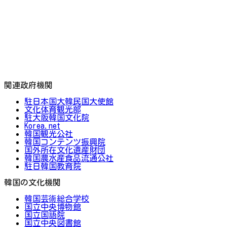
関連政府機関
駐日本国大韓民国大使館
文化体育観光部
駐大阪韓国文化院
Korea.net
韓国観光公社
韓国コンテンツ振興院
国外所在文化遺産財団
韓国農水産食品流通公社
駐日韓国教育院
韓国の文化機関
韓国芸術総合学校
国立中央博物館
国立国語院
国立中央図書館