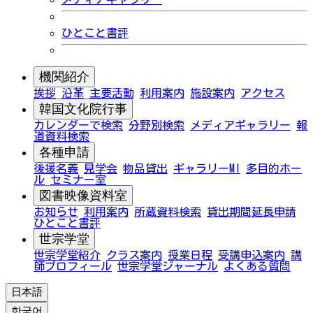
ひとこと書評
機関紹介
挨拶
沿革
主要活動
利用案内
施設案内
アクセス
韓国文化院行事
カレンダーで検索
分野別検索
メディアギャラリー
報
道資料検索
各種申請
後援名義
見学会
物品貸出
ギャラリーMI
多目的ホー
ル
セミナー室
図書映像資料室
お知らせ
利用案内
所蔵資料検索
貸出期間延長申請
ひとこと書評
世宗学堂
世宗学堂紹介
クラス案内
授業日程
受講申込案内
講
師プロフィール
世宗学堂ジャーナル
よくある質問
日本語
한국어