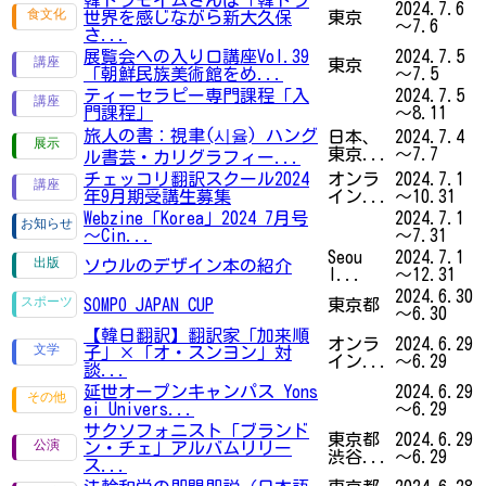
韓ドラモイムさんぽ「韓ドラ
2024.7.6
世界を感じながら新大久保
東京
～7.6
さ...
展覧会への入り口講座Vol.39
2024.7.5
東京
「朝鮮民族美術館をめ...
～7.5
ティーセラピー専門課程「入
2024.7.5
門課程」
～8.11
旅人の書：視聿(시율) ハング
日本、
2024.7.4
東京...
～7.7
ル書芸・カリグラフィー...
チェッコリ翻訳スクール2024
オンラ
2024.7.1
年9月期受講生募集
イン...
～10.31
Webzine「Korea」2024 7月号
2024.7.1
～Cin...
～7.31
Seou
2024.7.1
ソウルのデザイン本の紹介
l...
～12.31
2024.6.30
SOMPO JAPAN CUP
東京都
～6.30
【韓日翻訳】翻訳家「加来順
オンラ
2024.6.29
子」×「オ・スンヨン」対
イン...
～6.29
談...
延世オープンキャンパス Yons
2024.6.29
ei Univers...
～6.29
サクソフォニスト「ブランド
東京都
2024.6.29
ン・チェ」アルバムリリー
渋谷...
～6.29
ス...