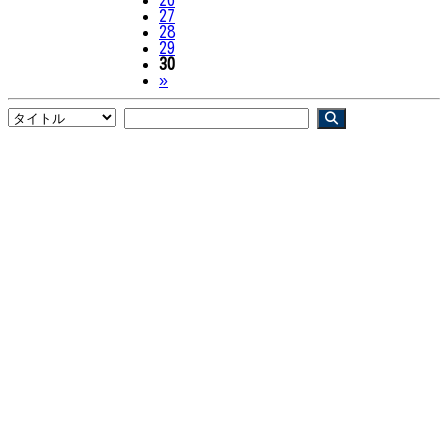
26
27
28
29
30
Next
»