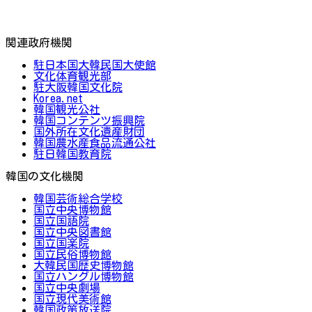
関連政府機関
駐日本国大韓民国大使館
文化体育観光部
駐大阪韓国文化院
Korea.net
韓国観光公社
韓国コンテンツ振興院
国外所在文化遺産財団
韓国農水産食品流通公社
駐日韓国教育院
韓国の文化機関
韓国芸術総合学校
国立中央博物館
国立国語院
国立中央図書館
国立国楽院
国立民俗博物館
大韓民国歴史博物館
国立ハングル博物館
国立中央劇場
国立現代美術館
韓国政策放送院