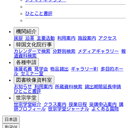
ひとこと書評
機関紹介
挨拶
沿革
主要活動
利用案内
施設案内
アクセス
韓国文化院行事
カレンダーで検索
分野別検索
メディアギャラリー
報
道資料検索
各種申請
後援名義
見学会
物品貸出
ギャラリーMI
多目的ホー
ル
セミナー室
図書映像資料室
お知らせ
利用案内
所蔵資料検索
貸出期間延長申請
ひとこと書評
世宗学堂
世宗学堂紹介
クラス案内
授業日程
受講申込案内
講
師プロフィール
世宗学堂ジャーナル
よくある質問
日本語
한국어