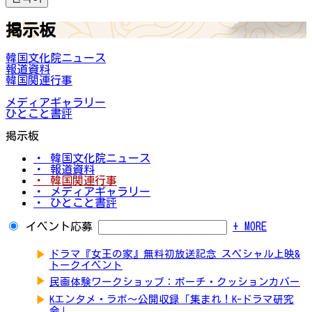
掲示板
韓国文化院ニュース
報道資料
韓国関連行事
メディアギャラリー
ひとこと書評
掲示板
・ 韓国文化院ニュース
・ 報道資料
・ 韓国関連行事
・ メディアギャラリー
・ ひとこと書評
イベント応募
+ MORE
▶
ドラマ『女王の家』無料初放送記念 スペシャル上映&
トークイベント
▶
民画体験ワークショップ：ポーチ・クッションカバー
▶
Kエンタメ・ラボ～公開収録「集まれ！K-ドラマ研究
会」