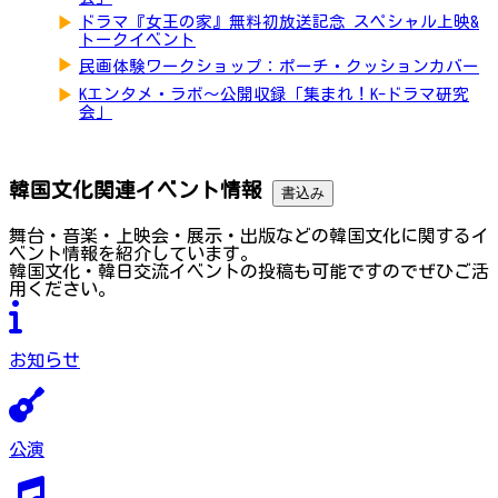
▶
ドラマ『女王の家』無料初放送記念 スペシャル上映&
トークイベント
▶
民画体験ワークショップ：ポーチ・クッションカバー
▶
Kエンタメ・ラボ～公開収録「集まれ！K-ドラマ研究
会」
韓国文化関連イベント情報
書込み
舞台・音楽・上映会・展示・出版などの韓国文化に関するイ
ベント情報を紹介しています。
韓国文化・韓日交流イベントの投稿も可能ですのでぜひご活
用ください。
お知らせ
公演