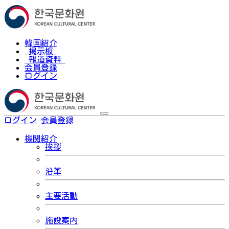
韓国紹介
掲示板
報道資料
会員登録
ログイン
ログイン
会員登録
한국어
機関紹介
挨拶
沿革
主要活動
施設案内