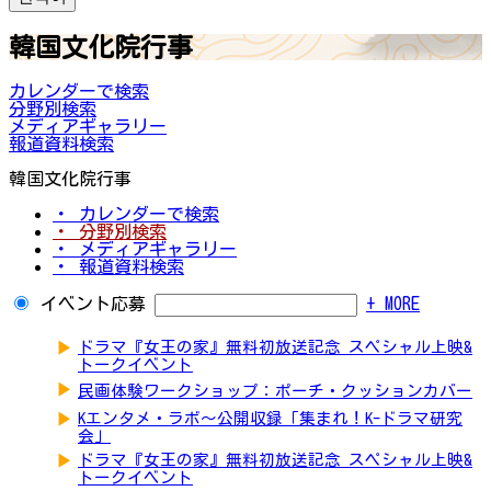
韓国文化院行事
カレンダーで検索
分野別検索
メディアギャラリー
報道資料検索
韓国文化院行事
・ カレンダーで検索
・ 分野別検索
・ メディアギャラリー
・ 報道資料検索
イベント応募
+ MORE
▶
ドラマ『女王の家』無料初放送記念 スペシャル上映&
トークイベント
▶
民画体験ワークショップ：ポーチ・クッションカバー
▶
Kエンタメ・ラボ～公開収録「集まれ！K-ドラマ研究
会」
▶
ドラマ『女王の家』無料初放送記念 スペシャル上映&
トークイベント