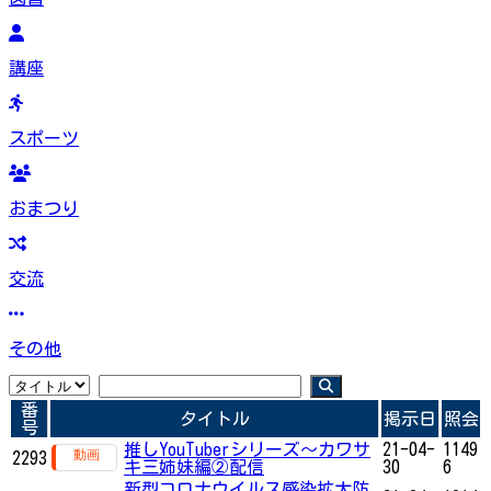
講座
スポーツ
おまつり
交流
その他
番
タイトル
掲示日
照会
号
推しYouTuberシリーズ〜カワサ
21-04-
1149
2293
キ三姉妹編②配信
30
6
新型コロナウイルス感染拡大防