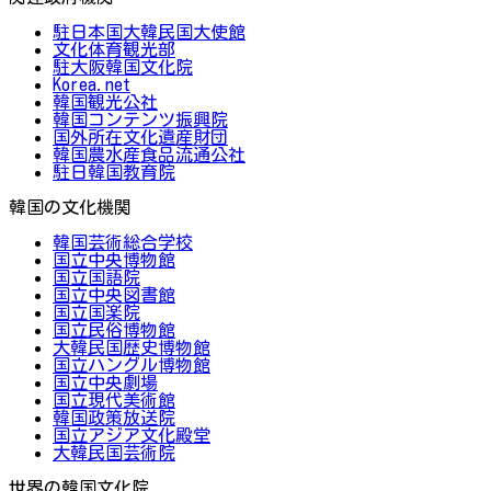
駐日本国大韓民国大使館
文化体育観光部
駐大阪韓国文化院
Korea.net
韓国観光公社
韓国コンテンツ振興院
国外所在文化遺産財団
韓国農水産食品流通公社
駐日韓国教育院
韓国の文化機関
韓国芸術総合学校
国立中央博物館
国立国語院
国立中央図書館
国立国楽院
国立民俗博物館
大韓民国歴史博物館
国立ハングル博物館
国立中央劇場
国立現代美術館
韓国政策放送院
国立アジア文化殿堂
大韓民国芸術院
世界の韓国文化院