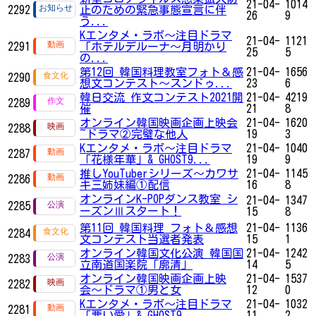
21-04-
1014
2292
止のための緊急事態宣言に伴
26
9
う...
Kエンタメ・ラボ～注目ドラマ
21-04-
1121
2291
「ホテルデルーナ～月明かり
25
5
の...
第12回 韓国料理教室フォト＆感
21-04-
1656
2290
想文コンテスト～スンドゥ...
23
6
韓日交流 作文コンテスト2021開
21-04-
4219
2289
催
21
8
オンライン韓国映画企画上映会
21-04-
1620
2288
~ドラマ②完璧な他人
19
3
Kエンタメ・ラボ～注目ドラマ
21-04-
1040
2287
「花様年華」& GHOST9...
19
9
推しYouTuberシリーズ〜カワサ
21-04-
1145
2286
キ三姉妹編①配信
16
8
オンラインK-POPダンス教室 シ
21-04-
1347
2285
ーズンⅢスタート！
15
8
第11回 韓国料理 フォト＆感想
21-04-
1136
2284
文コンテスト当選者発表
15
1
オンライン韓国文化公演 韓国国
21-04-
1242
2283
立南道国楽院「廓清」
14
5
オンライン韓国映画企画上映
21-04-
1537
2282
会〜ドラマ①男と女
12
0
Kエンタメ・ラボ～注目ドラマ
21-04-
1032
2281
「悪い愛」& GHOST9 ...
11
2