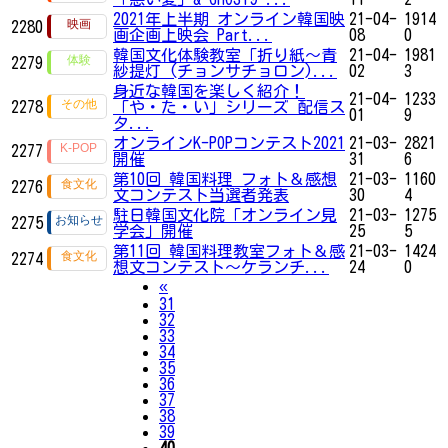
2021年上半期 オンライン韓国映
21-04-
1914
2280
画企画上映会 Part...
08
0
韓国文化体験教室「折り紙〜青
21-04-
1981
2279
紗提灯 (チョンサチョロン)...
02
3
身近な韓国を楽しく紹介！
21-04-
1233
2278
「や・た・い」シリーズ 配信ス
01
9
タ...
オンラインK-POPコンテスト2021
21-03-
2821
2277
開催
31
6
第10回 韓国料理 フォト＆感想
21-03-
1160
2276
文コンテスト当選者発表
30
4
駐日韓国文化院「オンライン見
21-03-
1275
2275
学会」開催
25
5
第11回 韓国料理教室フォト＆感
21-03-
1424
2274
想文コンテスト～ケランチ...
24
0
Previous
«
31
32
33
34
35
36
37
38
39