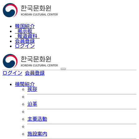
韓国紹介
掲示板
報道資料
会員登録
ログイン
ログイン
会員登録
한국어
機関紹介
挨拶
沿革
主要活動
施設案内