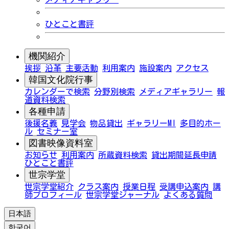
ひとこと書評
機関紹介
挨拶
沿革
主要活動
利用案内
施設案内
アクセス
韓国文化院行事
カレンダーで検索
分野別検索
メディアギャラリー
報
道資料検索
各種申請
後援名義
見学会
物品貸出
ギャラリーMI
多目的ホー
ル
セミナー室
図書映像資料室
お知らせ
利用案内
所蔵資料検索
貸出期間延長申請
ひとこと書評
世宗学堂
世宗学堂紹介
クラス案内
授業日程
受講申込案内
講
師プロフィール
世宗学堂ジャーナル
よくある質問
日本語
한국어