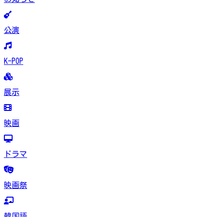
公演
K-POP
展示
映画
ドラマ
映画祭
韓国語