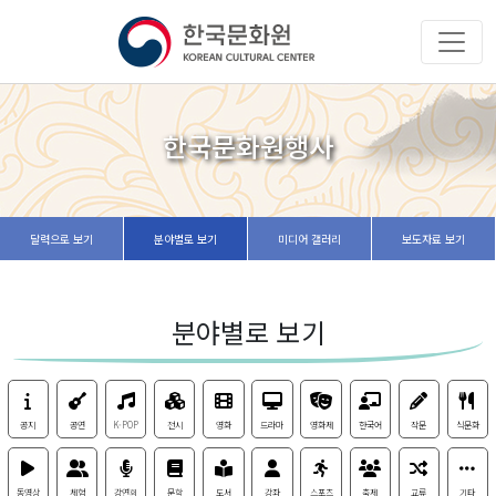
한국문화원행사
달력으로 보기
분야별로 보기
미디어 갤러리
보도자료 보기
분야별로 보기
공지
공연
K-POP
전시
영화
드라마
영화제
한국어
작문
식문화
동영상
체험
강연회
문학
도서
강좌
스포츠
축제
교류
기타