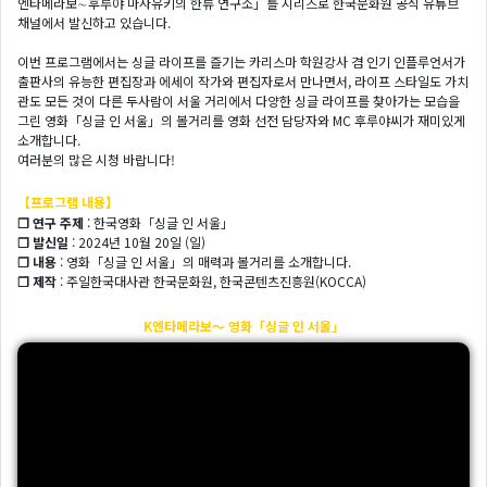
엔타메라보∼후루야 마사유키의 한류 연구소」를 시리즈로 한국문화원 공식 유튜브
채널에서 발신하고 있습니다.
이번 프로그램에서는 싱글 라이프를 즐기는 카리스마 학원강사 겸 인기 인플루언서가
출판사의 유능한 편집장과 에세이 작가와 편집자로서 만나면서, 라이프 스타일도 가치
관도 모든 것이 다른 두사람이 서울 거리에서 다양한 싱글 라이프를 찾아가는 모습을
그린 영화「싱글 인 서울」의 볼거리를 영화 선전 담당자와 MC 후루야씨가 재미있게
소개합니다.
여러분의 많은 시청 바랍니다!
【프로그램 내용】
❐ 연구 주제
: 한국영화「싱글 인 서울」
❐ 발신일
: 2024년 10월 20일 (일)
❐ 내용
: 영화「싱글 인 서울」의 매력과 볼거리를 소개합니다.
❐ 제작
: 주일한국대사관 한국문화원, 한국콘텐츠진흥원(KOCCA)
K엔타메라보～ 영화「싱글 인 서울」