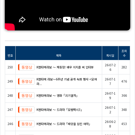
조회
번호
제목
게시일
수
26-07-2
250
K엔타메라보 ～ 재등장! 배우 이지훈 씨 인터뷰
282
6
K엔타메 라보～6주년 기념 공개 녹화 행사 <모여
26-07-1
249
476
라...
7
26-07-1
248
K엔타메라보 ～ 영화「괴기열차」
366
9
26-07-1
247
K엔타메라보 ～ 드라마「모범택시3」
348
2
26-06-2
246
K엔타메라보 ～ 드라마「태양을 삼킨 여자」
453
8