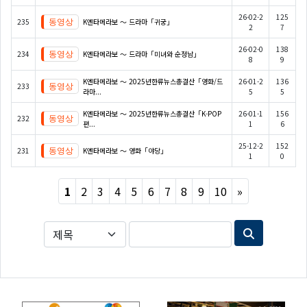
26-02-2
125
235
K엔타메라보 ～ 드라마「귀궁」
2
7
26-02-0
138
234
K엔타메라보 ～ 드라마「미녀와 순정남」
8
9
K엔타메라보 ～ 2025년한류뉴스총결산「영화/드
26-01-2
136
233
라마...
5
5
K엔타메라보 ～ 2025년한류뉴스총결산「K-POP
26-01-1
156
232
편...
1
6
25-12-2
152
231
K엔타메라보 ～ 영화「야당」
1
0
Next
1
2
3
4
5
6
7
8
9
10
»