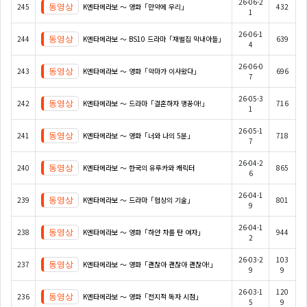
26-06-2
245
K엔타메라보 ～ 영화「만약에 우리」
432
1
26-06-1
244
K엔타메라보 ～ BS10 드라마「재벌집 막내아들」
639
4
26-06-0
243
K엔타메라보 ～ 영화「악마가 이사왔다」
696
7
26-05-3
242
K엔타메라보 ～ 드라마「결혼하자 맹꽁아!」
716
1
26-05-1
241
K엔타메라보 ～ 영화「너와 나의 5분」
718
7
26-04-2
240
K엔타메라보 ～ 한국의 유루카와 캐릭터
865
6
26-04-1
239
K엔타메라보 ～ 드라마「협상의 기술」
801
9
26-04-1
238
K엔타메라보 ～ 영화「하얀 차를 탄 여자」
944
2
26-03-2
103
237
K엔타메라보 ～ 영화「괜찮아 괜찮아 괜찮아!」
9
9
26-03-1
120
236
K엔타메라보 ～ 영화「전지적 독자 시점」
5
9