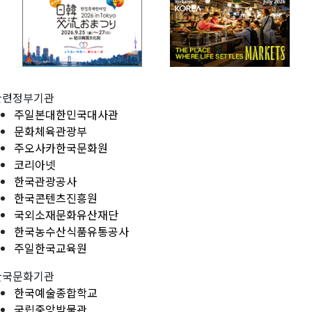
관련정부기관
주일본대한민국대사관
문화체육관광부
주오사카한국문화원
코리아넷
한국관광공사
한국콘텐츠진흥원
국외소재문화유산재단
한국농수산식품유통공사
주일한국교육원
한국문화기관
한국예술종합학교
국립중앙박물관