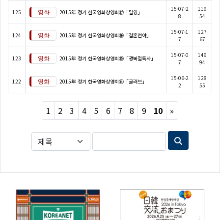
15-07-2
119
125
2015年 정기 한국영화상영회⑰「밀양」
8
54
15-07-1
127
124
2015年 정기 한국영화상영회⑯「결혼전야」
7
67
15-07-0
149
123
2015年 정기 한국영화상영회⑮「광복절특사」
7
94
15-06-2
128
122
2015年 정기 한국영화상영회⑭「글러브」
2
55
Next
1
2
3
4
5
6
7
8
9
10
»