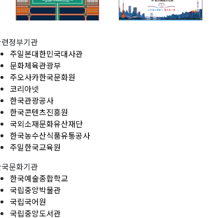
관련정부기관
주일본대한민국대사관
문화체육관광부
주오사카한국문화원
코리아넷
한국관광공사
한국콘텐츠진흥원
국외소재문화유산재단
한국농수산식품유통공사
주일한국교육원
한국문화기관
한국예술종합학교
국립중앙박물관
국립국어원
국립중앙도서관