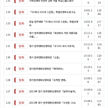
135
기획상영회 박찬욱 감독 작품 특집①올드보이
6
14
16-01-1
120
134
「더 테너 리리코 스핀토」특별상영회＆토크쇼
9
86
한일 합작영화「더 테너 리리코 스핀토」특별상영
16-01-0
117
133
회
6
17
정기 한국영화상영회㉔「세상에서 가장 아름다운
15-11-1
120
132
이별」...
3
16
15-11-0
116
131
정기 한국영화상영회㉓「내 미리 속의 지우개」
6
81
15-10-1
120
130
정기 한국영화상영회㉒「소원」
9
37
15-10-1
111
129
정기한국영화상영회㉑「페어러브」
3
00
15-09-1
116
128
정기한국영화상영회⑳「오싹한 연애」
8
87
15-09-0
121
127
2015年 정기 한국영화상영회⑲「달마야 놀자」
1
21
15-08-1
113
126
2015年 정기 한국영화상영회⑱「수상한 그녀」
7
85