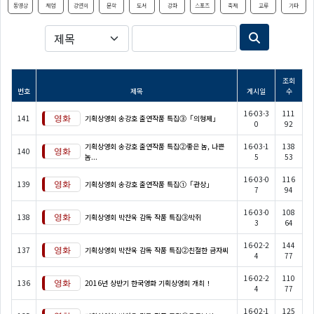
동영상
체험
강연회
문학
도서
강좌
스포츠
축제
교류
기타
조회
번호
제목
게시일
수
16-03-3
111
141
기획상영회 송강호 출연작품 특집③「의형제」
0
92
기획상영회 송강호 출연작품 특집②좋은 놈, 나쁜
16-03-1
138
140
놈...
5
53
16-03-0
116
139
기획상영회 송강호 출연작품 특집①「관상」
7
94
16-03-0
108
138
기획상영회 박찬욱 감독 작품 특집③박쥐
3
64
16-02-2
144
137
기획상영회 박찬욱 감독 작품 특집②친절한 금자씨
4
77
16-02-2
110
136
2016년 상반기 한국영화 기획상영회 개최！
4
77
16-02-1
125