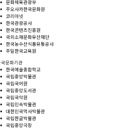
문화체육관광부
주오사카한국문화원
코리아넷
한국관광공사
한국콘텐츠진흥원
국외소재문화유산재단
한국농수산식품유통공사
주일한국교육원
한국문화기관
한국예술종합학교
국립중앙박물관
국립국어원
국립중앙도서관
국립국악원
국립민속박물관
대한민국역사박물관
국립한글박물관
국립중앙극장