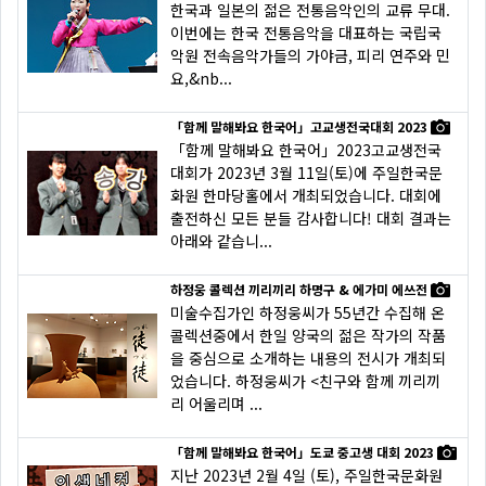
한국과 일본의 젊은 전통음악인의 교류 무대.
이번에는 한국 전통음악을 대표하는 국립국
악원 전속음악가들의 가야금, 피리 연주와 민
요,&nb...
「함께 말해봐요 한국어」고교생전국대회 2023
「함께 말해봐요 한국어」2023고교생전국
대회가 2023년 3월 11일(토)에 주일한국문
화원 한마당홀에서 개최되었습니다. 대회에
출전하신 모든 분들 감사합니다! 대회 결과는
아래와 같습니...
하정웅 콜렉션 끼리끼리 하명구 & 에가미 에쓰전
미술수집가인 하정웅씨가 55년간 수집해 온
콜렉션중에서 한일 양국의 젊은 작가의 작품
을 중심으로 소개하는 내용의 전시가 개최되
었습니다. 하정웅씨가 <친구와 함께 끼리끼
리 어울리며 ...
「함께 말해봐요 한국어」도쿄 중고생 대회 2023
지난 2023년 2월 4일 (토), 주일한국문화원