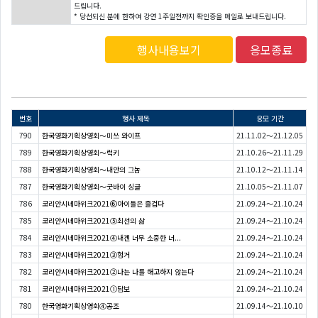
드립니다.
* 당선되신 분에 한하여 강연 1주일전까지 확인증을 메일로 보내드립니다.
행사내용보기
응모종료
번호
행사 제목
응모 기간
790
한국영화기획상영회〜미쓰 와이프
21.11.02～21.12.05
789
한국영화기획상영회〜럭키
21.10.26～21.11.29
788
한국영화기획상영회〜내안의 그놈
21.10.12～21.11.14
787
한국영화기획상영회〜굿바이 싱글
21.10.05～21.11.07
786
코리안시네마위크2021⑥아이들은 즐겁다
21.09.24～21.10.24
785
코리안시네마위크2021⑤최선의 삶
21.09.24～21.10.24
784
코리안시네마위크2021④내겐 너무 소중한 너...
21.09.24～21.10.24
783
코리안시네마위크2021③헝거
21.09.24～21.10.24
782
코리안시네마위크2021②나는 나를 해고하지 않는다
21.09.24～21.10.24
781
코리안시네마위크2021①담보
21.09.24～21.10.24
780
한국영화기획상영회④공조
21.09.14～21.10.10