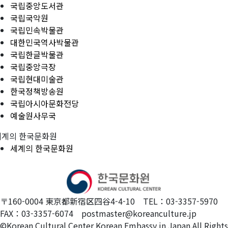
국립중앙도서관
국립국악원
국립민속박물관
대한민국역사박물관
국립한글박물관
국립중앙극장
국립현대미술관
한국정책방송원
국립아시아문화전당
예술원사무국
세계의 한국문화원
세계의 한국문화원
〒160-0004 東京都新宿区四谷4-4-10 TEL：03-3357-5970
FAX：03-3357-6074 postmaster@koreanculture.jp
©Korean Cultural Center Korean Embassy in Japan.All Rights