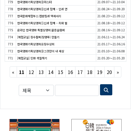
779
한국영화기획상영회③마스터
21.09.07～21.10.04
778
한국영화기획상영회②신과 함께 – 인과 연
21.08.24～21.09.20
777
한국문화체험부스:컵받침과 액세서리
21.08.23～21.09.12
776
한국영화기획상영회①신과 함께 – 죄와 벌
21.08.18～21.09.12
775
온라인 한국영화 특별상영회:골든슬럼버
21.08.16～21.09.12
774
[체험교실] 장수팔찌(장명루) 만들기
21.06.11～21.06.24
773
한국영화기획상영회④장수상회
21.05.17～21.06.16
772
한국영화기획상영회③그것만이 내 세상
21.05.10～21.06.08
771
[체험교실] 민화 색칠하기
21.05.20～21.05.20
Previous
Next
«
11
12
13
14
15
16
17
18
19
20
»