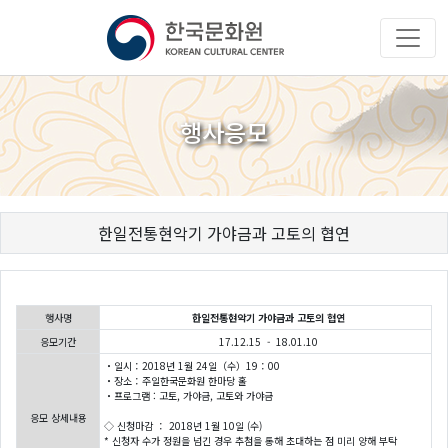
행사응모
한일전통현악기 가야금과 고토의 협연
행사명
한일전통현악기 가야금과 고토의 협연
응모기간
17.12.15 - 18.01.10
・일시：2018년 1월 24일（수）19：00
・장소：주일한국문화원 한마당 홀
・프로그램 : 고토, 가야금, 고토와 가야금
응모 상세내용
◇ 신청마감 ： 2018년 1월 10일 (수)
* 신청자 수가 정원을 넘긴 경우 추첨을 통해 초대하는 점 미리 양해 부탁