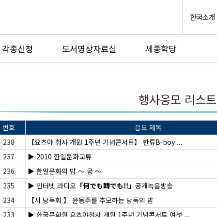
한국소개
각종신청
도서영상자료실
세종학당
행사응모 리스트
번호
응모 제목
238
【요츠야 청사 개원 1주년 기념콘서트】 한류B-boy ...
237
▶ 2010 한일문화교류
236
▶ 한일문화의 밤 ～ 궁 ～
235
▶ 인터넷 라디오
「何でも韓でも!!」
공개녹음방송
234
【시 낭독회 】 윤동주를 추모하는 낭독의 밤
233
▶ 한국문화원 요츠야청사 개원 1주년 기념콘서트 여섯 ...