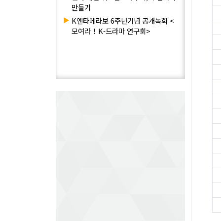
만들기
▶
K엔타메라보 6주년기념 공개녹화 <
모여라！K-드라마 연구회>