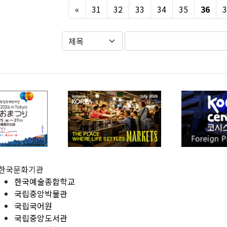
Previous
«
31
32
33
34
35
36
3
한국문화기관
한국예술종합학교
국립중앙박물관
국립국어원
국립중앙도서관