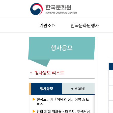
기관소개
한국문화원행사
행사응모
・ 행사응모 리스트
행사응모
+ MORE
▶
한국드라마『여왕의 집』상영 & 토
크쇼
▶
민화 체험 워크숍 - 파우치, 쿠션커버