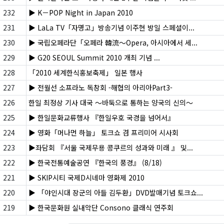
232
▶ K－POP Night in Japan 2010
231
▶ LaLa TV「자명고」방송기념 이주현 방일 스페셜이...
230
▶ 국립오페라단「오페라 韓流～Opera, 아시아에서 세...
229
▶ G20 SEOUL Summit 2010 개최 기념 ...
228
「2010 세계한식홍보축제」 일본 행사
227
▶ 전월선 소프라노 독창회 -해협의 아리아Part3-
226
한일 최정상 기사 대국 ～바둑으로 통하는 양국의 신의～
225
▶ 한일문화교류행사 『한일우호 국경을 넘어서』
224
▶ 영화「머나먼 하늘」 토크쇼 겸 프리미어 시사회
223
▶좌담회 『서울 국제무용 콩쿠르의 성과와 미래 』 및...
222
▶ 한국전통예술공연 『한국의 풍경』 (8/18)
221
▶ SKIP시티 국제D시네마 영화제 2010
220
▶ 「야인시대 장군의 아들 김두환」DVD발매기념 토크쇼...
219
▶ 한국문화원 실내악단 Consono 클래식 연주회