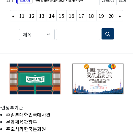
2373
한국 드라마 셀렉션 2024～오사카 공연
24-08-02
6216
Previous
Next
«
11
12
13
14
15
16
17
18
19
20
»
관련정부기관
주일본대한민국대사관
문화체육관광부
주오사카한국문화원