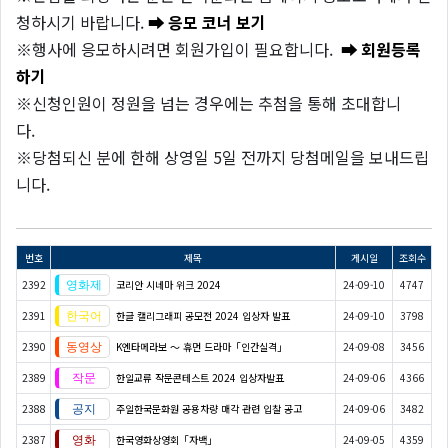
청하시기 바랍니다.
➡ 응모 코너 보기
※행사에 응모하시려면 회원가입이 필요합니다.
➡ 회원등록
하기
※신청인원이 정원을 넘는 경우에는 추첨을 통해 초대합니
다.
※당첨되신 분에 한해 상영일 5일 전까지 당첨메일을 보내드립
니다.
번호
제목
게시일
조회수
2392
코리안 시네마 위크 2024
24-09-10
4747
2391
한글 캘리그래피 공모전 2024 입상자 발표
24-09-10
3798
2390
K엔타메라보 ～ 휴먼 드라마「인간실격」
24-09-08
3456
2389
한일교류 작문콘테스트 2024 입상자발표
24-09-06
4366
2388
주일한국문화원 공용차량 매각 관련 입찰 공고
24-09-06
3482
2387
한국영화상영회「자백」
24-09-05
4359