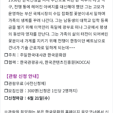
구, 전쟁 통에 헤어진 아버지를 대신해야 했던 그는 고모가
운영하는 부산 국제시장의 수입 잡화점 꽃분이네서 일하며
가족의 생계를 꾸려 나간다. 그는 남동생의 대학교 입학 등록
금을 벌기 위해 이역만리 독일에 광부로 떠나 그곳에서 평생
의 동반자 영자를 만난다. 그는 가족의 삶의 터전이 되어버린
꽃분이네 가게를 지키기 위해 전쟁이 한창이던 베트남으로
건너가 기술 근로자로 일하게 되는데･･･
❐
주최：주일한국대사관 한국문화원
❐
협력：한국관광공사, 한국콘텐츠진흥원(KOCCA)
【관람 신청 안내】
❐
관람무료 (사전신청제)
❐
모집인원：300명(신청은 1인당 2명까지)
❐
신청마감：6월 21일(수)
※관람을 희망하는 분은 한국문화원 홈페이지 응모코너에서 신