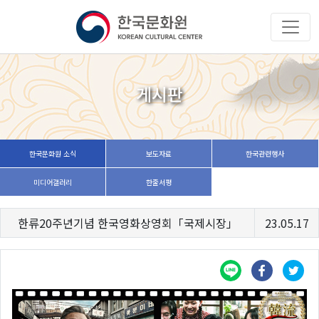
게시판
한국문화원 소식
보도자료
한국관련행사
미디어갤러리
한줄서평
한류20주년기념 한국영화상영회「국제시장」
23.05.17