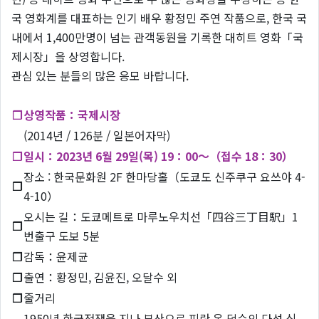
국 영화계를 대표하는 인기 배우 황정민 주연 작품으로, 한국 국
내에서 1,400만명이 넘는 관객동원을 기록한 대히트 영화「국
제시장」을 상영합니다.
관심 있는 분들의 많은 응모 바랍니다.
❐
상영작품：국제시장
(2014년 / 126분 / 일본어자막)
❐
일시：2023년 6월 29일(목) 19：00～（접수 18：30）
장소 : 한국문화원 2F 한마당홀（도쿄도 신주쿠구 요쓰야 4-
❐
4-10）
오시는 길：도쿄메트로 마루노우치선「四谷三丁目駅」1
❐
번출구 도보 5분
❐
감독：윤제균
❐
출연：황정민, 김윤진, 오달수 외
❐
줄거리
1950년 한국전쟁을 지나 부산으로 피란 온 덕수의 다섯 식