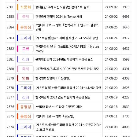
2386
콩나물밥 요리 사진＆감상문 콘테스트 발표
24-09-02
3979
2385
한일축제한마당 2024 in Tokyo 개최
24-09-02
4695
K엔타메라보 ～ 영화「천박사 퇴마 연구소: 설경의
2384
24-08-25
3640
비밀」
2383
[게스트결정]한국드라마 셀렉션 2024 오사카 공연
24-08-24
3977
한국문화의 날 in 마쓰모토(KOREA FES in Matsu
2382
24-08-22
4637
moto)
2381
문화체험강좌 2024년도 가을학기 수강생 모집
24-08-21
3598
2380
[기간연장9/6까지] K-POP시크릿 콘서트 관람 응모
24-08-20
4391
2379
한국영화상영회「비상선언」
24-08-20
4308
2378
[게스트결정] 한국드라마 셀렉션 2024～니가타 공연
24-08-20
3625
2377
한국어강좌 2024년도 가을학기 수강생 모집
24-08-19
4227
2376
K엔타메라보 ～ 드라마「핀란드 파파」
24-08-18
3839
2375
K엔타메라보 ～ 영화「뉴노멀」
24-08-11
3730
[게스트추가]한국드라마 셀렉션 2024～도쿄공연Par
2374
24-08-08
4003
t2 토크 이벤트