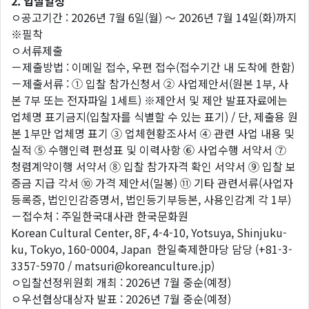
2. 입찰일정
ㅇ공고기간 : 2026년 7월 6일(월) 〜 2026년 7월 14일(화)까지
※필착
ㅇ서류제출
－제출방법 : 이메일 접수, 우편 접수(접수기간 내 도착에 한함)
－제출서류 : ① 입찰 참가신청서 ② 사업제안서(원본 1부, 사
본 7부 또는 전자파일 1세트) ※제안서 및 제안 발표자료에는
업체명 표기금지(입찰자를 식별할 수 있는 표기) / 단, 제출용 원
본 1부만 업체명 표기 ③ 업체현황조사서 ④ 관련 사업 내용 및
실적 ⑤ 수행인력 편성표 및 이력사항 ⑥ 사업수행 서약서 ⑦
청렴계약이행 서약서 ⑧ 입찰 참가자격 확인 서약서 ⑨ 입찰 보
증금 지급 각서 ⑩ 가격 제안서(밀봉) ⑪ 기타 관련서류(사업자
등록증, 법인인감증명서, 법인등기부등본, 사용인감계 각 1부)
－접수처 : 주일한국대사관 한국문화원
Korean Cultural Center, 8F, 4-4-10, Yotsuya, Shinjuku-
ku, Tokyo, 160-0004, Japan 한일축제한마당 담당 (+81-3-
3357-5970 / matsuri@koreanculture.jp)
ㅇ입찰선정위원회 개최 : 2026년 7월 중순(예정)
ㅇ우선협상대상자 발표 : 2026년 7월 중순(예정)