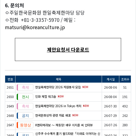
6. 문의처
ㅇ주일한국문화원 한일축제한마당 담당
ㅇ전화 +81-3-3357-5970 / 메일 :
matsuri@koreanculture.jp
제안요청서 다운로드
번호
제목
게시일
조회수
한일축제한마당 2026 자원봉사 모집
2651
26-08-06
51
민화 체험 워크숍
2650
26-08-04
191
한일축제한마당 2026 in Tokyo 개최
2649
26-07-30
492
한국문화상자 관련 자료 배포
2648
26-07-29
262
2647
K엔타메라보 ～ 재등장! 배우 이지훈 씨 인터뷰
26-07-26
280
신주쿠 수수께끼 풀기 월드타운「미래로 이어지는 신
2646
26-07-24
322