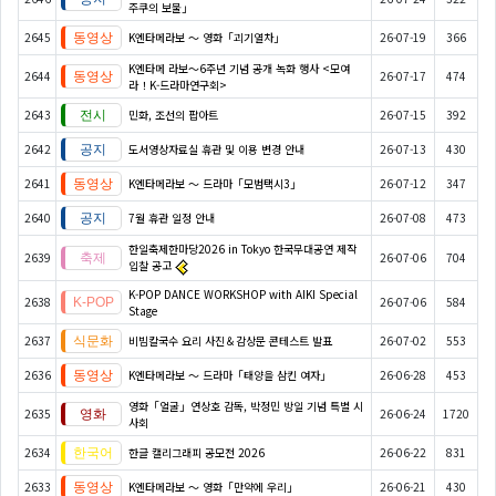
주쿠의 보물」
2645
K엔타메라보 ～ 영화「괴기열차」
26-07-19
366
K엔타메 라보～6주년 기념 공개 녹화 행사 <모여
2644
26-07-17
474
라！K-드라마연구회>
2643
민화, 조선의 팝아트
26-07-15
392
2642
도서영상자료실 휴관 및 이용 변경 안내
26-07-13
430
2641
K엔타메라보 ～ 드라마「모범택시3」
26-07-12
347
2640
7월 휴관 일정 안내
26-07-08
473
한일축제한마당2026 in Tokyo 한국무대공연 제작
2639
26-07-06
704
입찰 공고
K-POP DANCE WORKSHOP with AIKI Special
2638
26-07-06
584
Stage
2637
비빔칼국수 요리 사진＆감상문 콘테스트 발표
26-07-02
553
2636
K엔타메라보 ～ 드라마「태양을 삼킨 여자」
26-06-28
453
영화「얼굴」연상호 감독, 박정민 방일 기념 특별 시
2635
26-06-24
1720
사회
2634
한글 캘리그래피 공모전 2026
26-06-22
831
2633
K엔타메라보 ～ 영화「만약에 우리」
26-06-21
430