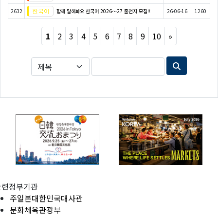
2632
함께 말해봐요 한국어 2026～27 출전자 모집!!
26-06-16
1260
Next
1
2
3
4
5
6
7
8
9
10
»
관련정부기관
주일본대한민국대사관
문화체육관광부