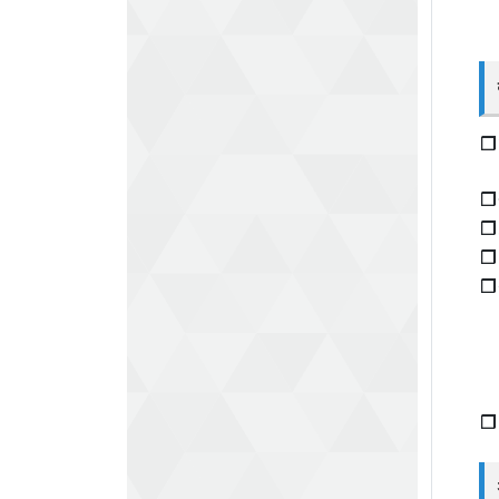
❐
❐
❐
❐
❐
❐