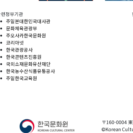
관련정부기관
주일본대한민국대사관
문화체육관광부
주오사카한국문화원
코리아넷
한국관광공사
한국콘텐츠진흥원
국외소재문화유산재단
한국농수산식품유통공사
주일한국교육원
〒160-0004 
©Korean Cultu