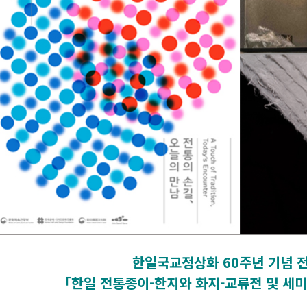
한일국교정상화 60주년 기념 
「한일 전통종이-한지와 화지-교류전 및 세미나