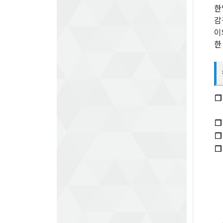
한
감
이
한
❐
❐
❐
❐