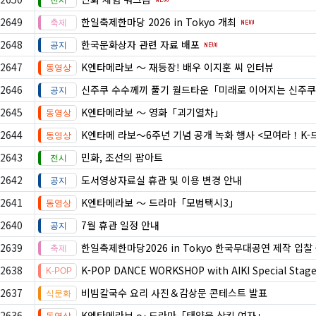
2649
한일축제한마당 2026 in Tokyo 개최
2648
한국문화상자 관련 자료 배포
2647
K엔타메라보 ～ 재등장! 배우 이지훈 씨 인터뷰
2646
신주쿠 수수께끼 풀기 월드타운「미래로 이어지는 신주쿠
2645
K엔타메라보 ～ 영화「괴기열차」
2644
K엔타메 라보～6주년 기념 공개 녹화 행사 <모여라！K
2643
민화, 조선의 팝아트
2642
도서영상자료실 휴관 및 이용 변경 안내
2641
K엔타메라보 ～ 드라마「모범택시3」
2640
7월 휴관 일정 안내
2639
한일축제한마당2026 in Tokyo 한국무대공연 제작 입찰
2638
K-POP DANCE WORKSHOP with AIKI Special Stag
2637
비빔칼국수 요리 사진＆감상문 콘테스트 발표
2636
K엔타메라보 ～ 드라마「태양을 삼킨 여자」