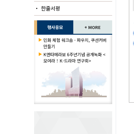
・ 한줄서평
행사응모
+ MORE
▶
민화 체험 워크숍 - 파우치, 쿠션커버
만들기
▶
K엔타메라보 6주년기념 공개녹화 <
모여라！K-드라마 연구회>