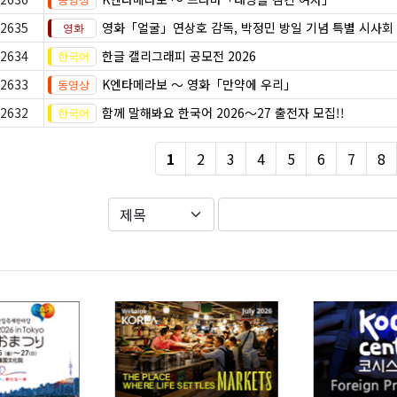
2635
영화「얼굴」연상호 감독, 박정민 방일 기념 특별 시사회
2634
한글 캘리그래피 공모전 2026
2633
K엔타메라보 ～ 영화「만약에 우리」
2632
함께 말해봐요 한국어 2026～27 출전자 모집!!
1
2
3
4
5
6
7
8