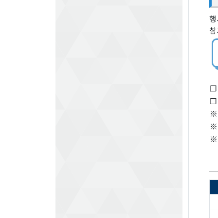
행
참
❐
❐
※
※
※