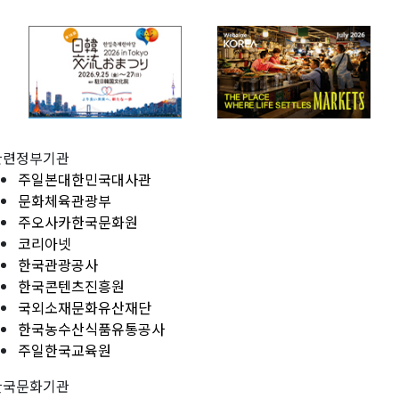
관련정부기관
주일본대한민국대사관
문화체육관광부
주오사카한국문화원
코리아넷
한국관광공사
한국콘텐츠진흥원
국외소재문화유산재단
한국농수산식품유통공사
주일한국교육원
한국문화기관