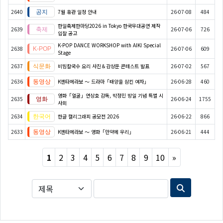
2640
7월 휴관 일정 안내
26-07-08
484
한일축제한마당2026 in Tokyo 한국무대공연 제작
2639
26-07-06
726
입찰 공고
K-POP DANCE WORKSHOP with AIKI Special
2638
26-07-06
609
Stage
2637
비빔칼국수 요리 사진＆감상문 콘테스트 발표
26-07-02
567
2636
K엔타메라보 ～ 드라마「태양을 삼킨 여자」
26-06-28
460
영화「얼굴」연상호 감독, 박정민 방일 기념 특별 시
2635
26-06-24
1755
사회
2634
한글 캘리그래피 공모전 2026
26-06-22
866
2633
K엔타메라보 ～ 영화「만약에 우리」
26-06-21
444
Next
1
2
3
4
5
6
7
8
9
10
»