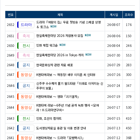
번호
제목
게시일
조회수
드라마『여왕의 집』무료 첫방송 기념 스페셜 상영
2652
26-08-07
176
＆ 토크쇼
한일축제한마당 2026 자원봉사 모집
2651
26-08-06
150
민화 체험 워크숍
2650
26-08-04
246
한일축제한마당 2026 in Tokyo 개최
2649
26-07-30
553
2648
한국문화상자 관련 자료 배포
26-07-29
283
2647
K엔타메라보 ～ 재등장! 배우 이지훈 씨 인터뷰
26-07-26
300
신주쿠 수수께끼 풀기 월드타운「미래로 이어지는 신
2646
26-07-24
347
주쿠의 보물」
2645
K엔타메라보 ～ 영화「괴기열차」
26-07-19
379
K엔타메 라보～6주년 기념 공개 녹화 행사 <모여
2644
26-07-17
530
라！K-드라마연구회>
2643
민화, 조선의 팝아트
26-07-15
410
2642
도서영상자료실 휴관 및 이용 변경 안내
26-07-13
450
2641
K엔타메라보 ～ 드라마「모범택시3」
26-07-12
368