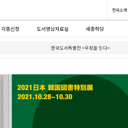
한국소개
각종신청
도서영상자료실
세종학당
한국도서특별전 <우정을 잇다>