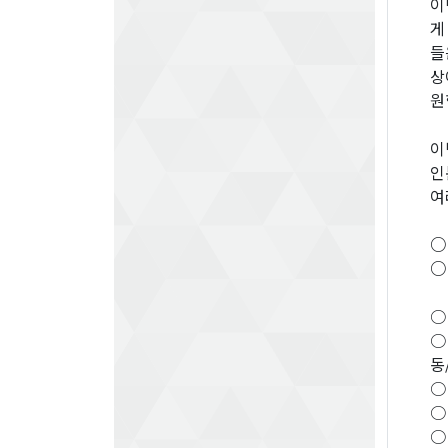
이
게
들
상
원
이
인
여
○ 
○
〒
○
○
동
○
○
○