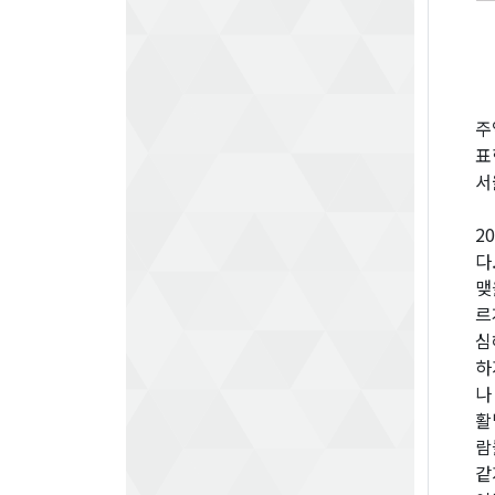
주
표
서
2
다
맺
르
심
하
나
활
람
같