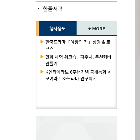
・ 한줄서평
행사응모
+ MORE
▶
한국드라마『여왕의 집』상영 & 토
크쇼
▶
민화 체험 워크숍 - 파우치, 쿠션커버
만들기
▶
K엔타메라보 6주년기념 공개녹화 <
모여라！K-드라마 연구회>