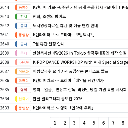
2644
K엔타메 라보～6주년 기념 공개 녹화 행사 <모여라！K
2643
민화, 조선의 팝아트
2642
도서영상자료실 휴관 및 이용 변경 안내
2641
K엔타메라보 ～ 드라마「모범택시3」
2640
7월 휴관 일정 안내
2639
한일축제한마당2026 in Tokyo 한국무대공연 제작 입찰
2638
K-POP DANCE WORKSHOP with AIKI Special Stag
2637
비빔칼국수 요리 사진＆감상문 콘테스트 발표
2636
K엔타메라보 ～ 드라마「태양을 삼킨 여자」
2635
영화「얼굴」연상호 감독, 박정민 방일 기념 특별 시사회
2634
한글 캘리그래피 공모전 2026
2633
K엔타메라보 ～ 영화「만약에 우리」
1
2
3
4
5
6
7
8