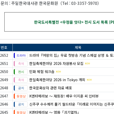
 문의 : 주일한국대사관 한국문화원（Tel : 03-3357-5970）
한국도서특별전 <우정을 잇다> 전시 도서 목록 (PD
번호
제목
2652
드라마『여왕의 집』무료 첫방송 기념 스페셜 상영 ＆ 
2651
한일축제한마당 2026 자원봉사 모집
2650
민화 체험 워크숍
2649
한일축제한마당 2026 in Tokyo 개최
2648
한국문화상자 관련 자료 배포
2647
K엔타메라보 ～ 재등장! 배우 이지훈 씨 인터뷰
2646
신주쿠 수수께끼 풀기 월드타운「미래로 이어지는 신주쿠
2645
K엔타메라보 ～ 영화「괴기열차」