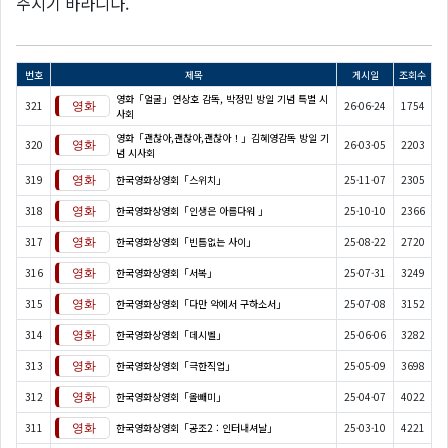
주시기 바라니다.
번호
제목
게시일
조회수
영화「얼굴」연상호 감독, 박정민 방일 기념 특별 시
321
26-06-24
1754
사회
영화「괜찮아,괜찮아,괜찮아！」김혜영감독 방일 기
320
26-03-05
2203
념 시사회
319
한국영화상영회「스위치」
25-11-07
2305
318
한국영화상영회「인생은 아름다워 」
25-10-10
2366
317
한국영화상영회「빈틈없는 사이」
25-08-22
2720
316
한국영화상영회「서복」
25-07-31
3249
315
한국영화상영회「다만 악에서 구하소서」
25-07-08
3152
314
한국영화상영회「데시벨」
25-06-06
3282
313
한국영화상영회「극한직업」
25-05-09
3698
312
한국영화상영회「올빼미」
25-04-07
4022
311
한국영화상영회「공조2 : 인터내셔날」
25-03-10
4221