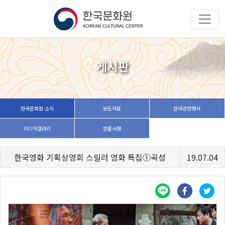
게시판
한국문화원 소식
보도자료
한국관련행사
미디어갤러리
한줄서평
한국영화 기획상영회 스릴러 영화 특집①곡성
19.07.04