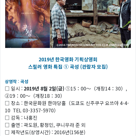
2019년 한국영화 기획상영회
스릴러 영화 특집 ① 곡성 (관람자 모집)
상영작
:
곡성
□ 일시 :
2019년 8월 2일(금)
①15：00～（개장14：30）,
②19：00～（개장18：30）
□ 장소 : 한국문화원 한마당홀（도쿄도 신주쿠구 요쓰야 4-4-
10 TEL 03-3357-5970）
□ 감독 : 나홍진
□ 출연 : 곽도원, 황정민, 쿠니무라 준 외
□ 제작년도(상영시간) : 2016년(156분)