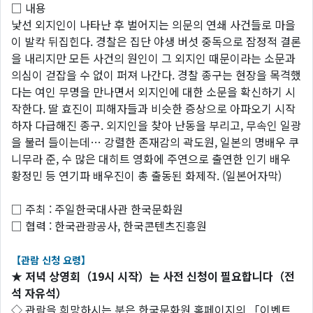
□ 내용
낯선 외지인이 나타난 후 벌어지는 의문의 연쇄 사건들로 마을
이 발칵 뒤집힌다. 경찰은 집단 야생 버섯 중독으로 잠정적 결론
을 내리지만 모든 사건의 원인이 그 외지인 때문이라는 소문과
의심이 걷잡을 수 없이 퍼져 나간다. 경찰 종구는 현장을 목격했
다는 여인 무명을 만나면서 외지인에 대한 소문을 확신하기 시
작한다. 딸 효진이 피해자들과 비슷한 증상으로 아파오기 시작
하자 다급해진 종구. 외지인을 찾아 난동을 부리고, 무속인 일광
을 불러 들이는데… 강렬한 존재감의 곽도원, 일본의 명배우 쿠
니무라 준, 수 많은 대히트 영화에 주연으로 출연한 인기 배우
황정민 등 연기파 배우진이 총 출동된 화제작. (일본어자막)
□ 주최 : 주일한국대사관 한국문화원
□ 협력 : 한국관광공사, 한국콘텐츠진흥원
【관람 신청 요령】
★ 저녁 상영회（19시 시작）는 사전 신청이 필요합니다（전
석 자유석）
◇ 관람을 희망하시는 분은 한국문화원 홈페이지의 「이벤트