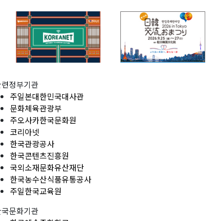
관련정부기관
주일본대한민국대사관
문화체육관광부
주오사카한국문화원
코리아넷
한국관광공사
한국콘텐츠진흥원
국외소재문화유산재단
한국농수산식품유통공사
주일한국교육원
한국문화기관