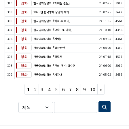
310
한국영화상영회「헤어질 결심」
25-02-25
3919
309
2025년 한국영화 상영회 개최
25-02-25
3447
308
한국영화상영회「해피 뉴 이어」
24-11-05
4561
307
한국영화상영회「고속도로 가족」
24-10-10
4356
306
한국영화상영회「자백」
24-09-05
4364
305
한국영화상영회「비상선언」
24-08-20
4310
304
한국영화상영회「클로젯」
24-07-18
4577
303
한국영화상영회「신의 한 수:귀수편」
24-06-20
5019
302
한국영화상영회「세자매」
24-05-22
5688
Next
1
2
3
4
5
6
7
8
9
10
»