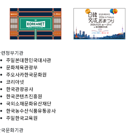
관련정부기관
주일본대한민국대사관
문화체육관광부
주오사카한국문화원
코리아넷
한국관광공사
한국콘텐츠진흥원
국외소재문화유산재단
한국농수산식품유통공사
주일한국교육원
한국문화기관