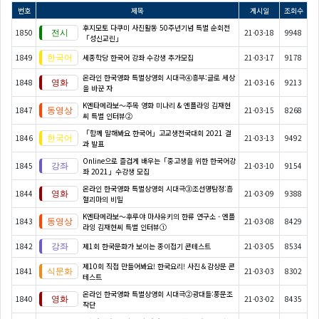
번호
제목
게시일
조회수
후지모토 다쿠미 사진활동 50주년기념 특별 순회전
1850
21-03-18
9948
「성신교린」
1849
세종학당 한국어 강좌 수강생 추가모집
21-03-17
9178
온라인 한국영화 특별상영회 시대극④흥부:글로 세상
1848
21-03-16
9213
을 바꾼 자
K엔타메라보～주목 영화 미나리 & 엔플라잉 김재현
1847
21-03-15
8268
씨 특별 인터뷰②
「함께 말해봐요 한국어」고교생전국대회 2021 결
1846
21-03-13
9492
과 발표
Online으로 즐겁게 배우는「중고생을 위한 한국어강
1845
21-03-10
9154
좌 2021」수강생 모집
온라인 한국영화 특별상영회 시대극③조선명탐정:흡
1844
21-03-09
9388
혈괴마의 비밀
K엔타메라보～후루야 마사유키의 한류 연구소 - 엔플
1843
21-03-08
8429
라잉 김재현씨 특별 인터뷰①
1842
제1회 한국문화가 보이는 종이접기 콘테스트
21-03-05
8534
제10회 직접 만들어봐요! 한국요리! 사진＆감상문 콘
1841
21-03-03
8302
테스트
온라인 한국영화 특별상영회 시대극②광대들:풍문조
1840
21-03-02
8435
작단