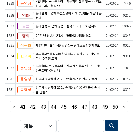
K엔타메라보～후루야 마사유키의 한류 연구소 - 최신
1839
21-03-02
7446
한국드라마③ 발신!
온라인 한국영화 특별상영회 시대극①천문:하늘에 묻
1838
21-02-25
9202
는다
1837
온라인 한국 문화 공연－한국 드라마 OST콘서트
21-02-25
10872
1836
2021년 상반기 온라인 한국영화 기획상영회
21-02-24
8348
1835
제9회 한국요리 사진＆감상문 콘테스트 당첨자발표
21-02-24
8023
주일한국문화원 세종학당 한국어강좌 2021년도 봄
1834
21-02-19
9981
학기 수강생 모집
K엔타메라보～후루야 마사유키의 한류 연구소 - 최신
1833
21-02-15
7945
한국드라마② 발신!
1832
한국의 설날풍경 2021 동영상발신④떡국 만들기
21-02-12
8742
한국의 설날풍경 2021 동영상발신③한지공예 손거
1831
21-02-12
8379
울 만들기
Previous
Next
«
41
42
43
44
45
46
47
48
49
50
»