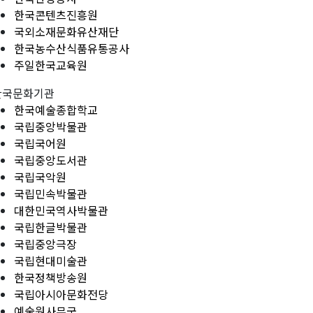
한국콘텐츠진흥원
국외소재문화유산재단
한국농수산식품유통공사
주일한국교육원
한국문화기관
한국예술종합학교
국립중앙박물관
국립국어원
국립중앙도서관
국립국악원
국립민속박물관
대한민국역사박물관
국립한글박물관
국립중앙극장
국립현대미술관
한국정책방송원
국립아시아문화전당
예술원사무국