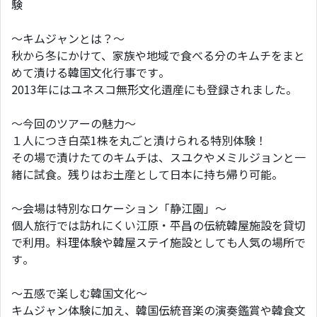
験
～キムジャンとは？～
秋から冬にかけて、家族や地域で食べる分のキムチをまと
めて漬ける韓国文化行事です。
2013年にはユネスコ無形文化遺産にも登録されました。
～今回のツアーの魅力～
１人につき白菜1株を丸ごと漬けられる特別体験！
その場で漬けたてのキムチは、スユクやメミルジョンと一
緒に試食。残りはお土産として日本に持ち帰り可能。
～会場は特別なロケーション「静江園」～
個人旅行では訪れにくい江原・平昌の伝統韓屋施設を貸切
で利用。料理体験や韓屋ステイ施設としても人気の場所で
す。
～五感で楽しむ韓国文化～
キムジャン体験に加え、韓国伝統音楽の演奏鑑賞や韓食文