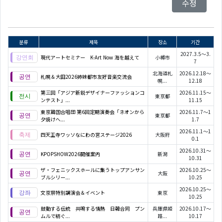
수정
분류
제목
장소
기간
2027.3.5～3.
現代アートセミナー K-Art Now 海を越えて
小樽市
7
北海道札
2026.12.18～
札幌＆大田2026姉妹都市友好音楽交流会
幌...
12.18
第三回「アジア新鋭デザイナーファッションコ
2026.11.15～
東京都
ンテスト」...
11.15
東京韓国合唱団 第6回定期演奏会「ネオンから
2026.11.7～1
東京都
夕焼けへ...
1.7
2026.11.1～1
四天王寺ワッソなにわの宮ステージ2026
大阪府
0.1
2026.10.31～
KPOPSHOW2026開催案内
新潟
10.31
ザ・フェニックスホールに集うトップアンサン
2026.10.25～
大阪
ブルシリー...
10.25
2026.10.25～
文京祭特別講演会＆イベント
東京
10.25
鼓動する伝統 共鳴する情熱 日韓合同 プン
兵庫県姫
2026.10.17～
ムルで紡ぐ...
路...
10.17