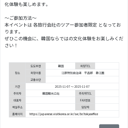
化体験も楽しめます。
～ご参加方法～
本イベントは 各旅行会社のツアー参加者限定 となってお
ります。
ぜひこの機会に、韓国ならではの文化体験をお楽しみくだ
さい！
도도부현
韓国
회장TEL
장소
회장이름
江原特別自治道 平昌郡 静江園
교통수단
기간
2025-11-07 ～ 2025-11-07
주최자
韓国観光公社
주최자TEL
대표자
FAX번호
메일주소
담당자
홈페이지
https://japanese.visitkorea.or.kr/svc/br/tokyooffice