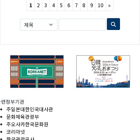
Next
1
2
3
4
5
6
7
8
9
10
»
관련정부기관
주일본대한민국대사관
문화체육관광부
주오사카한국문화원
코리아넷
한국관광공사