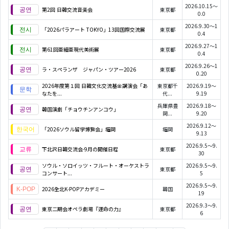
2026.10.15～
第2回 日韓交流音楽会
東京都
0.0
2026.9.30～1
「2026パラアート TOKYO」13回国際交流展
東京都
0.4
2026.9.27～1
第61回亜細亜現代美術展
東京都
0.4
2026.9.26～1
ラ・スペランザ ジャパン・ツアー2026
東京都
0.20
2026年度第１回 日韓文化交流基金講演会「あ
東京都千
2026.9.19～
なたを...
代...
9.19
兵庫県豊
2026.9.18～
韓国演劇「チョウチンアンコウ」
岡...
9.20
2026.9.12～
「2026ソウル留学博覧会」福岡
福岡
9.13
2026.9.5～9.
下北沢日韓交流会-9月の開催日程
東京都
30
ソウル・ソロイッツ・フルート・オーケストラ
2026.9.5～9.
東京都
コンサート...
5
2026.9.5～9.
2026全北K-POPアカデミー
韓国
19
2026.9.3～9.
東京二期会オペラ劇場『運命の力』
東京都
6