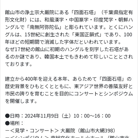
館山市の浄土宗大巌院にある「四面石塔」（千葉県指定有
形文化財）には、和風漢字・中国篆字・印度梵字・朝鮮ハ
ングルで「南無阿弥陀仏」と彫られています。とくにハン
グルは、15世紀に創生された「東国正韻式」であり、100
年ほどの短期間で消滅した字体だといわれています。
なぜ17世紀の館山に初期のハングルを刻字した石塔があ
るのか謎であり、韓国本土でもきわめて珍しいこととされ
ております。
建立から400年を迎える本年、あらためて「四面石塔」の
歴史背景をひもとくとともに、東アジア世界の善隣友好と
市民の誇りを育むことを目的にコンサートとシンポジウム
を開催します。
●日時：2024年11月9日（土）10：00～16：00
●場所：
－＜見学・コンサート＞ 大巌院（館山市大網398）
－＜シンポジウム＞ 南総文化ホール小ホール（館山市北