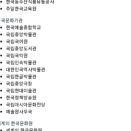
한국농수산식품유통공사
주일한국교육원
한국문화기관
한국예술종합학교
국립중앙박물관
국립국어원
국립중앙도서관
국립국악원
국립민속박물관
대한민국역사박물관
국립한글박물관
국립중앙극장
국립현대미술관
한국정책방송원
국립아시아문화전당
예술원사무국
세계의 한국문화원
세계의 한국문화원