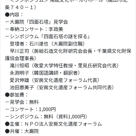
条７４０－１）
●内容：
－大巌院「四面石塔」見学会
－奉納コンサート：李政美
－シンポジウム「四面石塔の謎を探る」
登壇者：石川達也（大巌院副住職）
早川正司（房総石造文化財研究会会長・千葉県文化財保
護協会理事長）
滝川恒昭（敬愛大学特任教授・里見氏研究会代表）
永渕明子（韓国語講師・翻訳者）
愛沢伸雄（安房文化遺産フォーラム代表）
池田恵美子（安房文化遺産フォーラム共同代表）
●参加費：
－見学会：無料
－コンサート：1,000円
－シンポジウム：無料（資料1,000円）
●主催：ＮＰＯ法人安房文化遺産フォーラム
●共催：大巌院