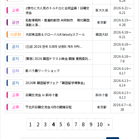
6.24
z世代に大人気のトルドロと合同企画！日韓交
2026.6.21～
新大久保
流会
6.21
名取事務所・普遍的劇団 共同制作 現代韓国
2026.6.19～
東京都
演劇上演...
4.28
2026.6.18～
大邱美活旅＆グローバルK-beautyスクール
韓国大邱
6.21
2026.6.18～
[긴급] 2026 한국 드라마 상영회 개최 위탁...
7.8
2026.6.18～
[緊急] 2026 韓国ドラマ上映会 開催 業務委託...
7.8
2026.6.16～
新バラ舞ワークショップ
6.17
2026.6.13～
2026年 韓国留学フェア「韓国留学博覧会」
6.14
2026.6.13～
日韓交流会 in 麻布十番
麻布十番
6.13
2026.6.7～6.
下北沢日韓交流会-6月の開催日程
東京都
28
Next
1
2
3
4
5
6
7
8
9
10
»