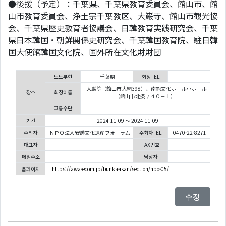
●後援（予定）：千葉県、千葉県教育委員会、館山市、館
山市教育委員会、浄土宗千葉教区、大巌寺、館山市観光協
会、千葉県歴史教育者協議会、日韓教育実践研究会、千葉
県日本韓国・朝鮮関係史研究会、千葉韓国教育院、駐日韓
国大使館韓国文化院、国外所在文化財財団
도도부현
千葉県
회장TEL
大巌院（館山市大網398）、南総文化ホール小ホール
장소
회장이름
（館山市北条７４０－１）
교통수단
기간
2024-11-09 ～ 2024-11-09
주최자
ＮＰＯ法人安房文化遺産フォーラム
주최자TEL
0470-22-8271
대표자
FAX번호
메일주소
담당자
홈페이지
https://awa-ecom.jp/bunka-isan/section/npo-05/
수정