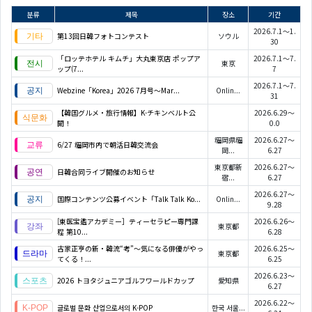
분류
제목
장소
기간
2026.7.1～1.
第13回日韓フォトコンテスト
ソウル
30
「ロッテホテル キムチ」大丸東京店 ポップア
2026.7.1～7.
東京
ップ(7...
7
2026.7.1～7.
Webzine「Korea」2026 7月号～Mar...
Onlin...
31
【韓国グルメ・旅行情報】K-チキンベルト公
2026.6.29～
開！
0.0
福岡県福
2026.6.27～
6/27 福岡市内で朝活日韓交流会
岡...
6.27
東京都新
2026.6.27～
日韓合同ライブ開催のお知らせ
宿...
6.27
2026.6.27～
国際コンテンツ公募イベント「Talk Talk Ko...
Onlin...
9.28
[東医宝鑑アカデミー］ティーセラピー専門課
2026.6.26～
東京都
程 第10...
6.28
古家正亨の新・韓流“考”～気になる俳優がやっ
2026.6.25～
東京都
てくる！...
6.25
2026.6.23～
2026 トヨタジュニアゴルフワールドカップ
愛知県
6.27
2026.6.22～
글로벌 문화 산업으로서의 K-POP
한국 서울...