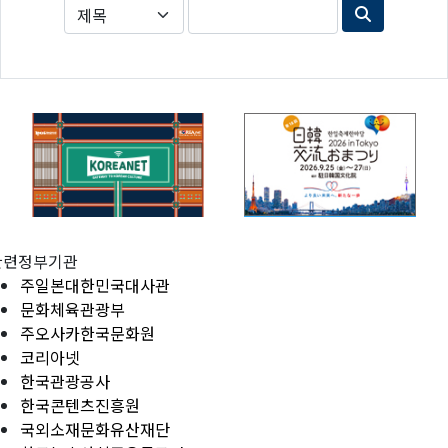
관련정부기관
주일본대한민국대사관
문화체육관광부
주오사카한국문화원
코리아넷
한국관광공사
한국콘텐츠진흥원
국외소재문화유산재단