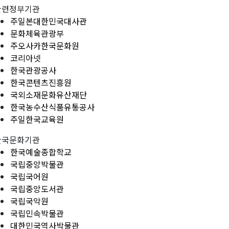
관련정부기관
주일본대한민국대사관
문화체육관광부
주오사카한국문화원
코리아넷
한국관광공사
한국콘텐츠진흥원
국외소재문화유산재단
한국농수산식품유통공사
주일한국교육원
한국문화기관
한국예술종합학교
국립중앙박물관
국립국어원
국립중앙도서관
국립국악원
국립민속박물관
대한민국역사박물관