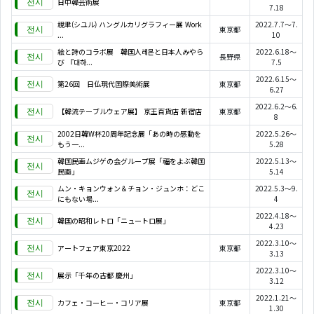
日中韓芸術展
7.18
視聿(シユル) ハングルカリグラフィー展 Work
2022.7.7～7.
東京都
...
10
絵と詩のコラボ展 韓国人레몬と日本人みやら
2022.6.18～
長野県
び 『대하...
7.5
2022.6.15～
第26回 日仏現代国際美術展
東京都
6.27
2022.6.2～6.
【韓流テーブルウェア展】 京王百貨店 新宿店
東京都
8
2002日韓W杯20周年記念展「あの時の感動を
2022.5.26～
もう一...
5.28
韓国民画ムジゲの会グループ展「福をよぶ韓国
2022.5.13～
民画」
5.14
ムン・キョンウォン＆チョン・ジュンホ：どこ
2022.5.3～9.
にもない場...
4
2022.4.18～
韓国の昭和レトロ「ニュートロ展」
4.23
2022.3.10～
アートフェア東京2022
東京都
3.13
2022.3.10～
展示「千年の古都 慶州」
3.12
2022.1.21～
カフェ・コーヒー・コリア展
東京都
1.30