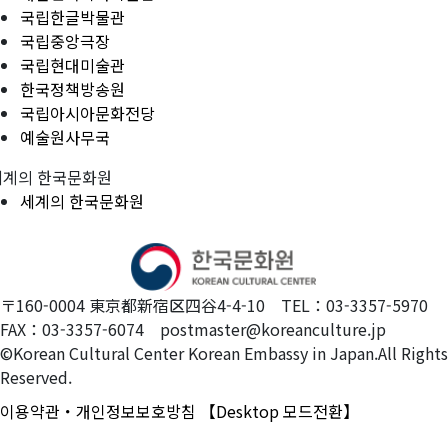
국립한글박물관
국립중앙극장
국립현대미술관
한국정책방송원
국립아시아문화전당
예술원사무국
세계의 한국문화원
세계의 한국문화원
〒160-0004 東京都新宿区四谷4-4-10 TEL：03-3357-5970
FAX：03-3357-6074 postmaster@koreanculture.jp
©Korean Cultural Center Korean Embassy in Japan.All Rights
Reserved.
이용약관・개인정보보호방침
【Desktop 모드전환】