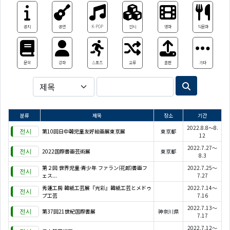
공지
공연
K-POP
전시
영화
식문화
문학
강좌
스포츠
교류
출판
기타
분류
제목
장소
기간
2022.8.8～8.
第10回日中韓児童友好絵画展東京展
東京都
12
2022.7.27～
2022国際書画芸術展
東京都
8.3
第２回 世界児童·青少年 ファラン(花郞)書画フ
2022.7.25～
ェス...
7.27
秀蓮工房 韓紙工芸展『光彩』韓紙工芸とメドゥ
2022.7.14～
プ工芸
7.16
2022.7.13～
第37回21世紀国際書展
神奈川県
7.17
2022.7.12～