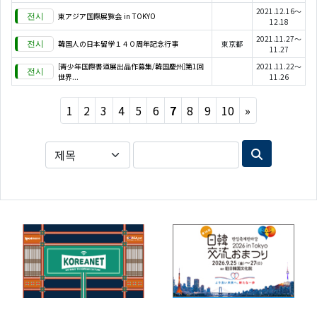
2021.12.16～
東アジア国際展覧会 in TOKYO
12.18
2021.11.27～
韓国人の日本留学１４０周年記念行事
東京都
11.27
[青少年国際書道展出品作募集/韓国慶州]第1回
2021.11.22～
世界...
11.26
Next
1
2
3
4
5
6
7
8
9
10
»