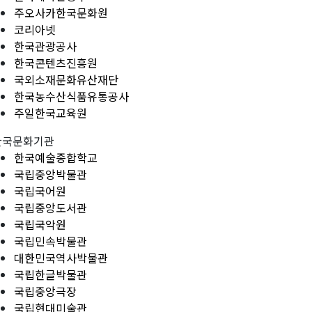
주오사카한국문화원
코리아넷
한국관광공사
한국콘텐츠진흥원
국외소재문화유산재단
한국농수산식품유통공사
주일한국교육원
한국문화기관
한국예술종합학교
국립중앙박물관
국립국어원
국립중앙도서관
국립국악원
국립민속박물관
대한민국역사박물관
국립한글박물관
국립중앙극장
국립현대미술관