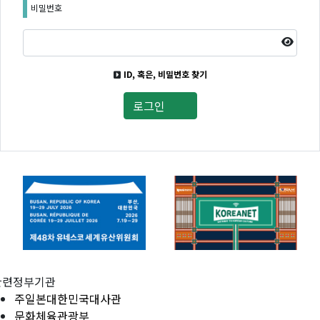
비밀번호
ID, 혹은, 비밀번호 찾기
로그인
관련정부기관
주일본대한민국대사관
문화체육관광부