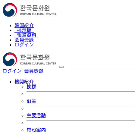
韓国紹介
掲示板
報道資料
会員登録
ログイン
ログイン
会員登録
한국어
機関紹介
挨拶
沿革
主要活動
施設案内