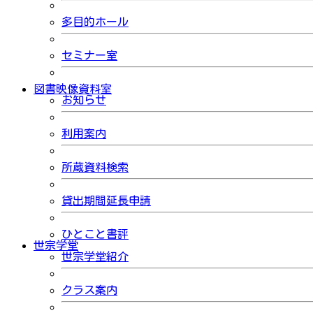
多目的ホール
セミナー室
図書映像資料室
お知らせ
利用案内
所蔵資料検索
貸出期間延長申請
ひとこと書評
世宗学堂
世宗学堂紹介
クラス案内