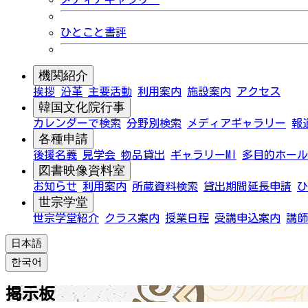
ひとこと書評
機関紹介
挨拶
沿革
主要活動
利用案内
施設案内
アクセス
韓国文化院行事
カレンダーで検索
分野別検索
メディアギャラリー
報
各種申請
後援名義
見学会
物品貸出
ギャラリーMI
多目的ホール
図書映像資料室
お知らせ
利用案内
所蔵資料検索
貸出期間延長申請
ひ
世宗学堂
世宗学堂紹介
クラス案内
授業日程
受講申込案内
講師
日本語
한국어
掲示板