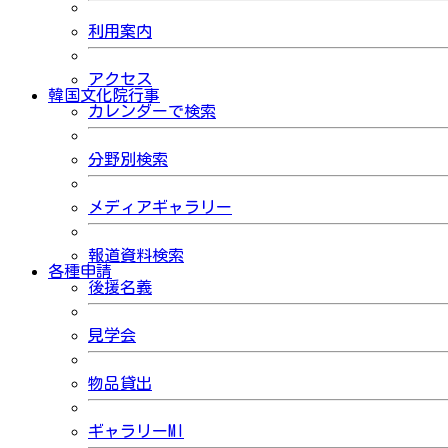
利用案内
アクセス
韓国文化院行事
カレンダーで検索
分野別検索
メディアギャラリー
報道資料検索
各種申請
後援名義
見学会
物品貸出
ギャラリーMI