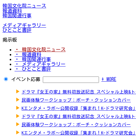
韓国文化院ニュース
報道資料
韓国関連行事
メディアギャラリー
ひとこと書評
掲示板
・ 韓国文化院ニュース
・ 報道資料
・ 韓国関連行事
・ メディアギャラリー
・ ひとこと書評
イベント応募
+ MORE
▶
ドラマ『女王の家』無料初放送記念 スペシャル上映&
▶
民画体験ワークショップ：ポーチ・クッションカバー
▶
Kエンタメ・ラボ～公開収録「集まれ！K-ドラマ研究会
▶
ドラマ『女王の家』無料初放送記念 スペシャル上映&
▶
民画体験ワークショップ：ポーチ・クッションカバー
▶
Kエンタメ・ラボ～公開収録「集まれ！K-ドラマ研究会