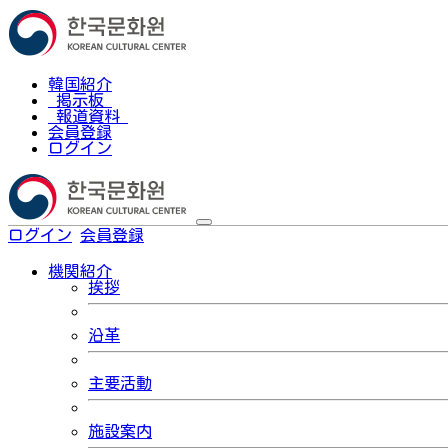
韓国紹介
掲示板
報道資料
会員登録
ログイン
ログイン
会員登録
한국어
機関紹介
挨拶
沿革
主要活動
施設案内