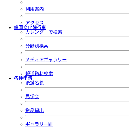
利用案内
アクセス
韓国文化院行事
カレンダーで検索
分野別検索
メディアギャラリー
報道資料検索
各種申請
後援名義
見学会
物品貸出
ギャラリーMI