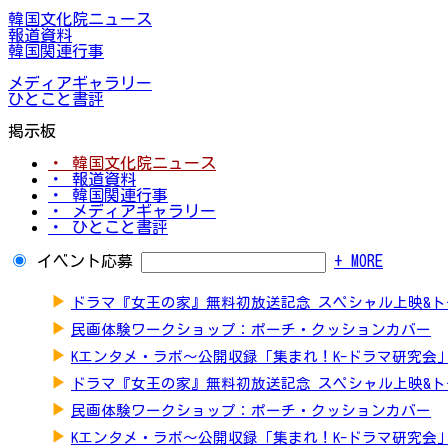
韓国文化院ニュース
報道資料
韓国関連行事
メディアギャラリー
ひとこと書評
掲示板
・ 韓国文化院ニュース
・ 報道資料
・ 韓国関連行事
・ メディアギャラリー
・ ひとこと書評
イベント応募
+ MORE
▶
ドラマ『女王の家』無料初放送記念 スペシャル上映&
▶
民画体験ワークショップ：ポーチ・クッションカバー
▶
Kエンタメ・ラボ～公開収録「集まれ！K-ドラマ研究会
▶
ドラマ『女王の家』無料初放送記念 スペシャル上映&
▶
民画体験ワークショップ：ポーチ・クッションカバー
▶
Kエンタメ・ラボ～公開収録「集まれ！K-ドラマ研究会