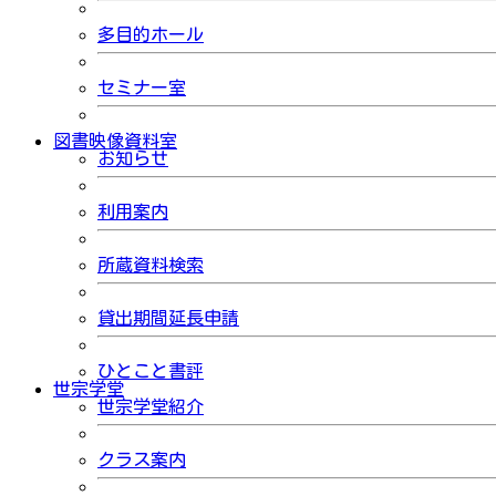
多目的ホール
セミナー室
図書映像資料室
お知らせ
利用案内
所蔵資料検索
貸出期間延長申請
ひとこと書評
世宗学堂
世宗学堂紹介
クラス案内