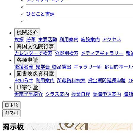
ひとこと書評
機関紹介
挨拶
沿革
主要活動
利用案内
施設案内
アクセス
韓国文化院行事
カレンダーで検索
分野別検索
メディアギャラリー
報
各種申請
後援名義
見学会
物品貸出
ギャラリーMI
多目的ホール
図書映像資料室
お知らせ
利用案内
所蔵資料検索
貸出期間延長申請
ひ
世宗学堂
世宗学堂紹介
クラス案内
授業日程
受講申込案内
講師
日本語
한국어
掲示板