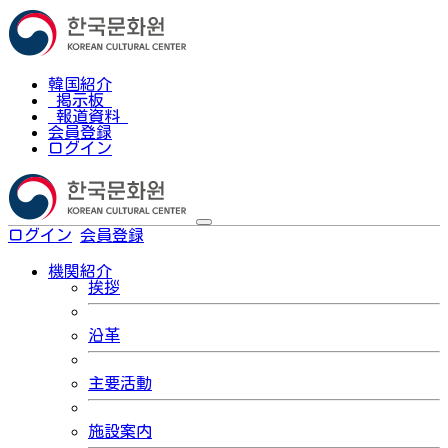
韓国紹介
掲示板
報道資料
会員登録
ログイン
ログイン
会員登録
한국어
機関紹介
挨拶
沿革
主要活動
施設案内