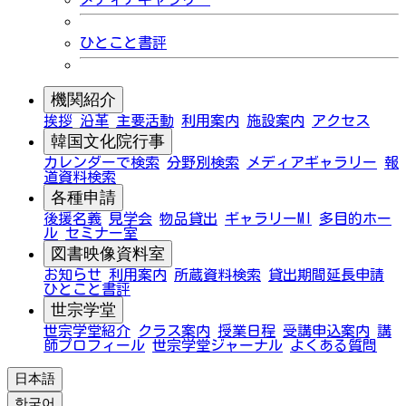
ひとこと書評
機関紹介
挨拶
沿革
主要活動
利用案内
施設案内
アクセス
韓国文化院行事
カレンダーで検索
分野別検索
メディアギャラリー
報
道資料検索
各種申請
後援名義
見学会
物品貸出
ギャラリーMI
多目的ホー
ル
セミナー室
図書映像資料室
お知らせ
利用案内
所蔵資料検索
貸出期間延長申請
ひとこと書評
世宗学堂
世宗学堂紹介
クラス案内
授業日程
受講申込案内
講
師プロフィール
世宗学堂ジャーナル
よくある質問
日本語
한국어