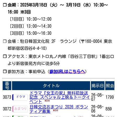
❐
会期：2025年3月18日（火）〜 3月19日（水）10:30～
16:00 ※3回
［1回目］10:30～12:00
［2回目］13:00～14:30
［3回目］15:00～16:30
❐
会場：駐日韓国文化院 2F ラウンジ（〒160-0004 東京
都新宿区四谷4-4-10）
❐
アクセス：東京メトロ丸ノ内線「四谷三丁目駅」1番出口
より新宿御苑方向に徒歩5分
❐
参加方法：事前申込（
参加URLはこちらへ
）
番
タイトル
掲示日
照会
号
ドラマ『女王の家』無料初放送
26-08-
3073
記念 スペシャル上映＆トークイ
1799
07
ベント
日韓交流おまつり 2026 ボラン
26-08-
3072
859
06
ティア募集
26-08-