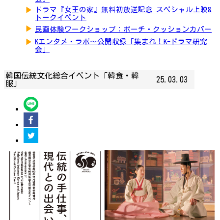
▶
ドラマ『女王の家』無料初放送記念 スペシャル上映&
トークイベント
▶
民画体験ワークショップ：ポーチ・クッションカバー
▶
Kエンタメ・ラボ～公開収録「集まれ！K-ドラマ研究
会」
韓国伝統文化総合イベント「韓食・韓
25.03.03
服」