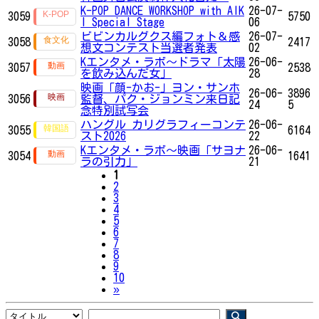
K-POP DANCE WORKSHOP with AIK
26-07-
3059
5750
I Special Stage
06
ビビンカルグクス編フォト＆感
26-07-
3058
2417
想文コンテスト当選者発表
02
Kエンタメ・ラボ～ドラマ「太陽
26-06-
3057
2538
を飲み込んだ女」
28
映画「顔-かお-」ヨン・サンホ
26-06-
3896
3056
監督、パク・ジョンミン来日記
24
5
念特別試写会
ハングル カリグラフィーコンテ
26-06-
3055
6164
スト2026
22
Kエンタメ・ラボ～映画「サヨナ
26-06-
3054
1641
ラの引力」
21
1
2
3
4
5
6
7
8
9
10
Next
»