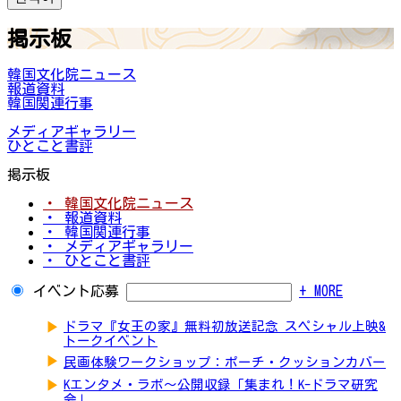
掲示板
韓国文化院ニュース
報道資料
韓国関連行事
メディアギャラリー
ひとこと書評
掲示板
・ 韓国文化院ニュース
・ 報道資料
・ 韓国関連行事
・ メディアギャラリー
・ ひとこと書評
イベント応募
+ MORE
▶
ドラマ『女王の家』無料初放送記念 スペシャル上映&
トークイベント
▶
民画体験ワークショップ：ポーチ・クッションカバー
▶
Kエンタメ・ラボ～公開収録「集まれ！K-ドラマ研究
会」