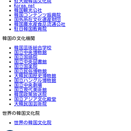
駐大阪韓国文化院
Korea.net
韓国観光公社
韓国コンテンツ振興院
国外所在文化遺産財団
韓国農水産食品流通公社
駐日韓国教育院
韓国の文化機関
韓国芸術総合学校
国立中央博物館
国立国語院
国立中央図書館
国立国楽院
国立民俗博物館
大韓民国歴史博物館
国立ハングル博物館
国立中央劇場
国立現代美術館
韓国政策放送院
国立アジア文化殿堂
大韓民国芸術院
世界の韓国文化院
世界の韓国文化院