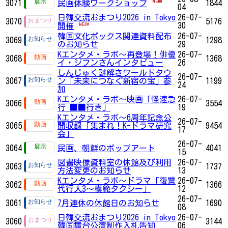
3071
民画体験ワークショップ
1844
04
日韓交流おまつり2026 in Tokyo
26-07-
3070
5176
30
開催
韓国文化ボックス関連資料配布
26-07-
3069
1298
のお知らせ
29
Kエンタメ・ラボ～再登場！俳優
26-07-
3068
1368
イ・ジフンさんインタビュー
26
しんじゅく謎解きワールドタウ
26-07-
3067
ン「未来につなぐ新宿の宝」参
1199
24
加
Kエンタメ・ラボ～映画「怪速急
26-07-
3066
3554
行 ■■行き」
19
Kエンタメ・ラボ～6周年記念公
26-07-
3065
開収録「集まれ！K-ドラマ研究
9454
17
会」
26-07-
3064
民画、朝鮮のポップアート
4041
15
図書映像資料室の休館及び利用
26-07-
3063
1737
方法変更のお知らせ
13
Kエンタメ・ラボ～ドラマ「復讐
26-07-
3062
1366
代行人3～模範タクシー」
12
26-07-
3061
7月連休の休館日のお知らせ
1690
08
日韓交流おまつり2026 in Tokyo
26-07-
3060
3144
韓国舞台公演制作入札告知
06